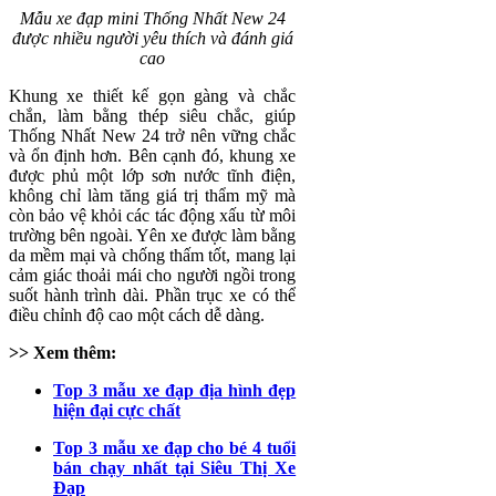
Mẫu xe đạp mini Thống Nhất New 24
được nhiều người yêu thích và đánh giá
cao
Khung xe thiết kế gọn gàng và chắc
chắn, làm bằng thép siêu chắc, giúp
Thống Nhất New 24 trở nên vững chắc
và ổn định hơn. Bên cạnh đó, khung xe
được phủ một lớp sơn nước tĩnh điện,
không chỉ làm tăng giá trị thẩm mỹ mà
còn bảo vệ khỏi các tác động xấu từ môi
trường bên ngoài. Yên xe được làm bằng
da mềm mại và chống thấm tốt, mang lại
cảm giác thoải mái cho người ngồi trong
suốt hành trình dài. Phần trục xe có thể
điều chỉnh độ cao một cách dễ dàng.
>> Xem thêm:
Top 3 mẫu xe đạp địa hình đẹp
hiện đại cực chất
Top 3 mẫu xe đạp cho bé 4 tuổi
bán chạy nhất tại Siêu Thị Xe
Đạp