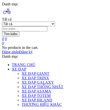
Danh mục
Tất cả
Tìm kiếm
0
0
0
No products in the cart.
Đăng nhập
Đăng ký
Danh mục
TRANG CHỦ
XE ĐẠP
XE ĐẠP GIANT
XE ĐẠP TRINX
XE ĐẠP GALAXY
XE ĐẠP THỐNG NHẤT
XE ĐẠP ASAMA
XE ĐẠP TOTEM
XE ĐẠP HILAND
THƯƠNG HIỆU KHÁC