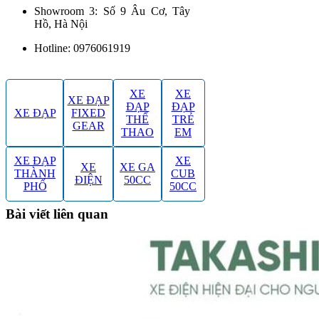
Showroom 3: Số 9 Âu Cơ, Tây
Hồ, Hà Nội
Hotline: 0976061919
XE
XE
XE ĐẠP
ĐẠP
ĐẠP
XE ĐẠP
FIXED
THỂ
TRẺ
GEAR
THAO
EM
XE ĐẠP
XE
XE
XE GA
THÀNH
CUB
ĐIỆN
50CC
PHỐ
50CC
Bài viết liên quan