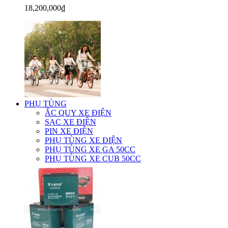
18,200,000₫
PHỤ TÙNG
ẮC QUY XE ĐIỆN
SẠC XE ĐIỆN
PIN XE ĐIỆN
PHỤ TÙNG XE ĐIỆN
PHỤ TÙNG XE GA 50CC
PHỤ TÙNG XE CUB 50CC