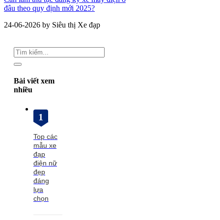
đâu theo quy định mới 2025?
24-06-2026 by Siêu thị Xe đạp
Bài viết xem
nhiều
1
Top các
mẫu xe
đạp
điện nữ
đẹp
đáng
lựa
chọn