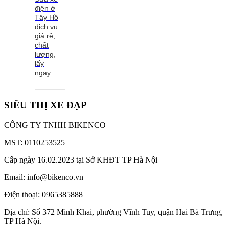
điện ở
Tây Hồ
dịch vụ
giá rẻ,
chất
lượng,
lấy
ngay
SIÊU THỊ XE ĐẠP
CÔNG TY TNHH BIKENCO
MST: 0110253525
Cấp ngày 16.02.2023 tại Sở KHĐT TP Hà Nội
Email: info@bikenco.vn
Điện thoại: 0965385888
Địa chỉ: Số 372 Minh Khai, phường Vĩnh Tuy, quận Hai Bà Trưng,
TP Hà Nội.