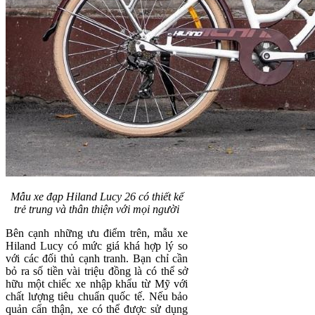
Mẫu xe đạp Hiland Lucy 26 có thiết kế
trẻ trung và thân thiện với mọi người
Bên cạnh những ưu điểm trên, mẫu xe
Hiland Lucy có mức giá khá hợp lý so
với các đối thủ cạnh tranh. Bạn chỉ cần
bỏ ra số tiền vài triệu đồng là có thể sở
hữu một chiếc xe nhập khẩu từ Mỹ với
chất lượng tiêu chuẩn quốc tế. Nếu bảo
quản cẩn thận, xe có thể được sử dụng