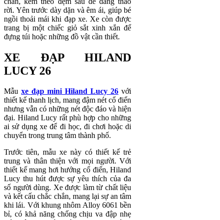
chắn, kèm theo đệm sau dễ dàng tháo
rời. Yên trước dày dặn và êm ái, giúp bé
ngồi thoải mái khi đạp xe. Xe còn được
trang bị một chiếc giỏ sắt xinh xắn để
đựng túi hoặc những đồ vật cần thiết.
XE ĐẠP HILAND
LUCY 26
Mẫu
xe đạp mini Hiland Lucy 26
với
thiết kế thanh lịch, mang đậm nét cổ điển
nhưng vẫn có những nét độc đáo và hiện
đại. Hiland Lucy rất phù hợp cho những
ai sử dụng xe để đi học, đi chơi hoặc di
chuyển trong trung tâm thành phố.
Trước tiên, mẫu xe này có thiết kế trẻ
trung và thân thiện với mọi người. Với
thiết kế mang hơi hướng cổ điển, Hiland
Lucy thu hút được sự yêu thích của đa
số người dùng. Xe được làm từ chất liệu
và kết cấu chắc chắn, mang lại sự an tâm
khi lái. Với khung nhôm Alloy 6061 bền
bỉ, có khả năng chống chịu va đập nhẹ