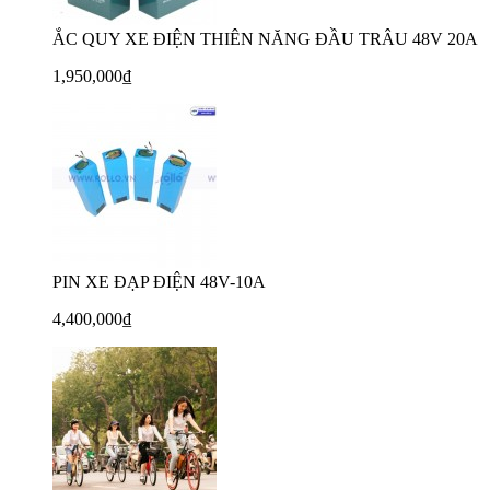
ẮC QUY XE ĐIỆN THIÊN NĂNG ĐẦU TRÂU 48V 20A
1,950,000₫
PIN XE ĐẠP ĐIỆN 48V-10A
4,400,000₫