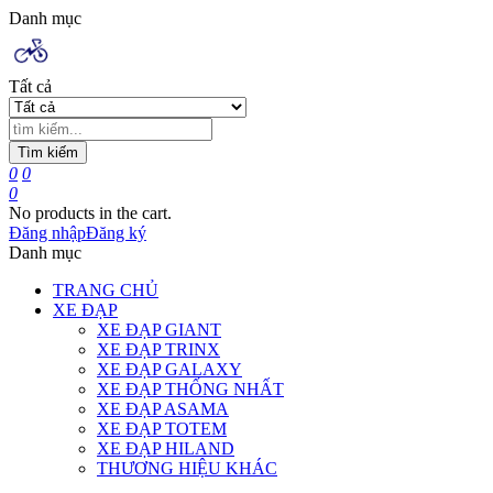
Danh mục
Tất cả
Tìm kiếm
0
0
0
No products in the cart.
Đăng nhập
Đăng ký
Danh mục
TRANG CHỦ
XE ĐẠP
XE ĐẠP GIANT
XE ĐẠP TRINX
XE ĐẠP GALAXY
XE ĐẠP THỐNG NHẤT
XE ĐẠP ASAMA
XE ĐẠP TOTEM
XE ĐẠP HILAND
THƯƠNG HIỆU KHÁC