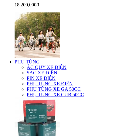
18,200,000₫
PHỤ TÙNG
ẮC QUY XE ĐIỆN
SẠC XE ĐIỆN
PIN XE ĐIỆN
PHỤ TÙNG XE ĐIỆN
PHỤ TÙNG XE GA 50CC
PHỤ TÙNG XE CUB 50CC