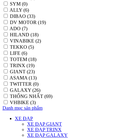
SYM (0)
ALLY (6)
DIBAO (33)
DV MOTOR (19)
ADO (7)
HILAND (18)
VINABIKE (2)
TEKKO (5)
LIFE (6)
TOTEM (18)
TRINX (19)
GIANT (23)
ASAMA (13)
TWITTER (0)
GALAXY (26)
THỐNG NHẤT (69)
VHBIKE (3)
Danh mục sản phẩm
XE ĐẠP
XE ĐẠP GIANT
XE ĐẠP TRINX
XE ĐẠP GALAXY