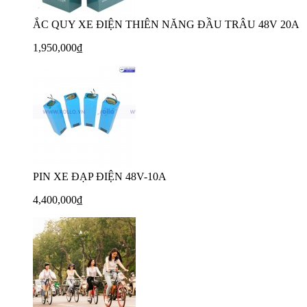
ẮC QUY XE ĐIỆN THIÊN NĂNG ĐẦU TRÂU 48V 20A
1,950,000₫
PIN XE ĐẠP ĐIỆN 48V-10A
4,400,000₫