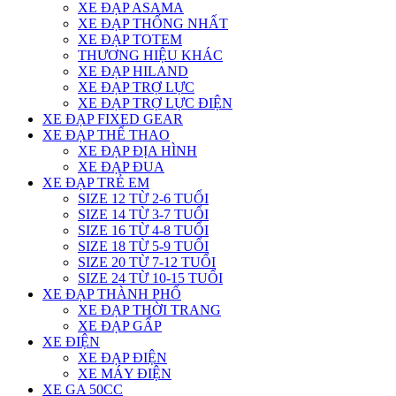
XE ĐẠP ASAMA
XE ĐẠP THỐNG NHẤT
XE ĐẠP TOTEM
THƯƠNG HIỆU KHÁC
XE ĐẠP HILAND
XE ĐẠP TRỢ LỰC
XE ĐẠP TRỢ LỰC ĐIỆN
XE ĐẠP FIXED GEAR
XE ĐẠP THỂ THAO
XE ĐẠP ĐỊA HÌNH
XE ĐẠP ĐUA
XE ĐẠP TRẺ EM
SIZE 12 TỪ 2-6 TUỔI
SIZE 14 TỪ 3-7 TUỔI
SIZE 16 TỪ 4-8 TUỔI
SIZE 18 TỪ 5-9 TUỔI
SIZE 20 TỪ 7-12 TUỔI
SIZE 24 TỪ 10-15 TUỔI
XE ĐẠP THÀNH PHỐ
XE ĐẠP THỜI TRANG
XE ĐẠP GẤP
XE ĐIỆN
XE ĐẠP ĐIỆN
XE MÁY ĐIỆN
XE GA 50CC