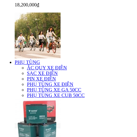
18,200,000₫
PHỤ TÙNG
ẮC QUY XE ĐIỆN
SẠC XE ĐIỆN
PIN XE ĐIỆN
PHỤ TÙNG XE ĐIỆN
PHỤ TÙNG XE GA 50CC
PHỤ TÙNG XE CUB 50CC