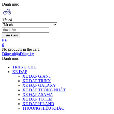
Danh mục
Tất cả
Tìm kiếm
0
0
0
No products in the cart.
Đăng nhập
Đăng ký
Danh mục
TRANG CHỦ
XE ĐẠP
XE ĐẠP GIANT
XE ĐẠP TRINX
XE ĐẠP GALAXY
XE ĐẠP THỐNG NHẤT
XE ĐẠP ASAMA
XE ĐẠP TOTEM
XE ĐẠP HILAND
THƯƠNG HIỆU KHÁC