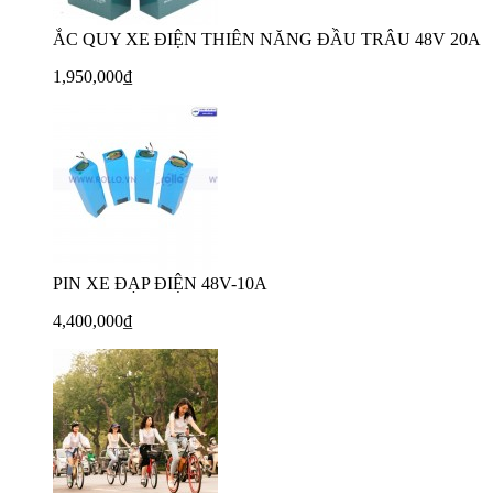
ẮC QUY XE ĐIỆN THIÊN NĂNG ĐẦU TRÂU 48V 20A
1,950,000₫
PIN XE ĐẠP ĐIỆN 48V-10A
4,400,000₫