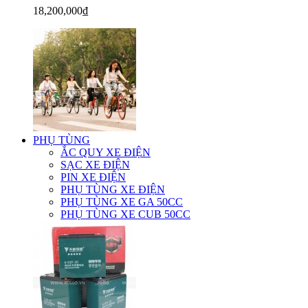
18,200,000₫
PHỤ TÙNG
ẮC QUY XE ĐIỆN
SẠC XE ĐIỆN
PIN XE ĐIỆN
PHỤ TÙNG XE ĐIỆN
PHỤ TÙNG XE GA 50CC
PHỤ TÙNG XE CUB 50CC