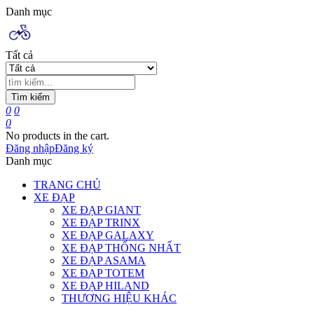
Danh mục
Tất cả
Tìm kiếm
0
0
0
No products in the cart.
Đăng nhập
Đăng ký
Danh mục
TRANG CHỦ
XE ĐẠP
XE ĐẠP GIANT
XE ĐẠP TRINX
XE ĐẠP GALAXY
XE ĐẠP THỐNG NHẤT
XE ĐẠP ASAMA
XE ĐẠP TOTEM
XE ĐẠP HILAND
THƯƠNG HIỆU KHÁC