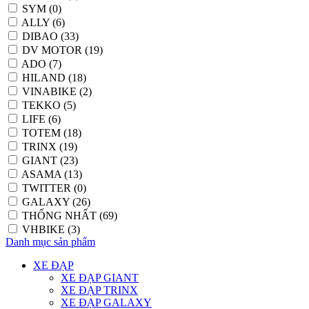
SYM (0)
ALLY (6)
DIBAO (33)
DV MOTOR (19)
ADO (7)
HILAND (18)
VINABIKE (2)
TEKKO (5)
LIFE (6)
TOTEM (18)
TRINX (19)
GIANT (23)
ASAMA (13)
TWITTER (0)
GALAXY (26)
THỐNG NHẤT (69)
VHBIKE (3)
Danh mục sản phẩm
XE ĐẠP
XE ĐẠP GIANT
XE ĐẠP TRINX
XE ĐẠP GALAXY