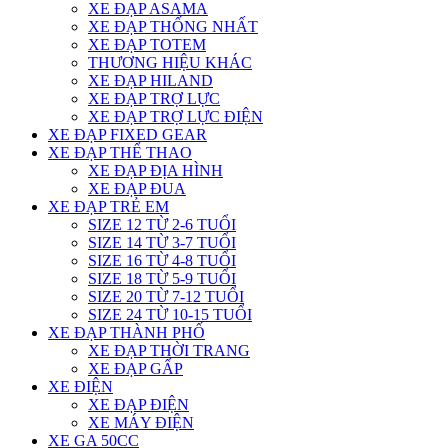
XE ĐẠP ASAMA
XE ĐẠP THỐNG NHẤT
XE ĐẠP TOTEM
THƯƠNG HIỆU KHÁC
XE ĐẠP HILAND
XE ĐẠP TRỢ LỰC
XE ĐẠP TRỢ LỰC ĐIỆN
XE ĐẠP FIXED GEAR
XE ĐẠP THỂ THAO
XE ĐẠP ĐỊA HÌNH
XE ĐẠP ĐUA
XE ĐẠP TRẺ EM
SIZE 12 TỪ 2-6 TUỔI
SIZE 14 TỪ 3-7 TUỔI
SIZE 16 TỪ 4-8 TUỔI
SIZE 18 TỪ 5-9 TUỔI
SIZE 20 TỪ 7-12 TUỔI
SIZE 24 TỪ 10-15 TUỔI
XE ĐẠP THÀNH PHỐ
XE ĐẠP THỜI TRANG
XE ĐẠP GẤP
XE ĐIỆN
XE ĐẠP ĐIỆN
XE MÁY ĐIỆN
XE GA 50CC