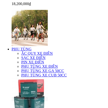
18,200,000₫
PHỤ TÙNG
ẮC QUY XE ĐIỆN
SẠC XE ĐIỆN
PIN XE ĐIỆN
PHỤ TÙNG XE ĐIỆN
PHỤ TÙNG XE GA 50CC
PHỤ TÙNG XE CUB 50CC