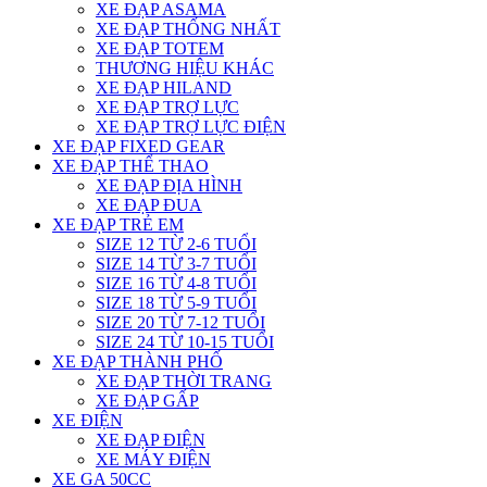
XE ĐẠP ASAMA
XE ĐẠP THỐNG NHẤT
XE ĐẠP TOTEM
THƯƠNG HIỆU KHÁC
XE ĐẠP HILAND
XE ĐẠP TRỢ LỰC
XE ĐẠP TRỢ LỰC ĐIỆN
XE ĐẠP FIXED GEAR
XE ĐẠP THỂ THAO
XE ĐẠP ĐỊA HÌNH
XE ĐẠP ĐUA
XE ĐẠP TRẺ EM
SIZE 12 TỪ 2-6 TUỔI
SIZE 14 TỪ 3-7 TUỔI
SIZE 16 TỪ 4-8 TUỔI
SIZE 18 TỪ 5-9 TUỔI
SIZE 20 TỪ 7-12 TUỔI
SIZE 24 TỪ 10-15 TUỔI
XE ĐẠP THÀNH PHỐ
XE ĐẠP THỜI TRANG
XE ĐẠP GẤP
XE ĐIỆN
XE ĐẠP ĐIỆN
XE MÁY ĐIỆN
XE GA 50CC