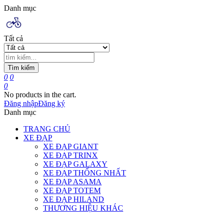
Danh mục
Tất cả
Tìm kiếm
0
0
0
No products in the cart.
Đăng nhập
Đăng ký
Danh mục
TRANG CHỦ
XE ĐẠP
XE ĐẠP GIANT
XE ĐẠP TRINX
XE ĐẠP GALAXY
XE ĐẠP THỐNG NHẤT
XE ĐẠP ASAMA
XE ĐẠP TOTEM
XE ĐẠP HILAND
THƯƠNG HIỆU KHÁC