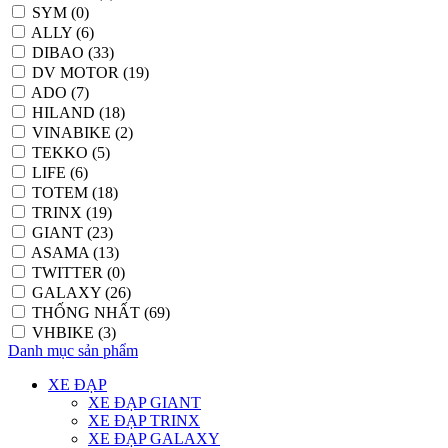
SYM (0)
ALLY (6)
DIBAO (33)
DV MOTOR (19)
ADO (7)
HILAND (18)
VINABIKE (2)
TEKKO (5)
LIFE (6)
TOTEM (18)
TRINX (19)
GIANT (23)
ASAMA (13)
TWITTER (0)
GALAXY (26)
THỐNG NHẤT (69)
VHBIKE (3)
Danh mục sản phẩm
XE ĐẠP
XE ĐẠP GIANT
XE ĐẠP TRINX
XE ĐẠP GALAXY