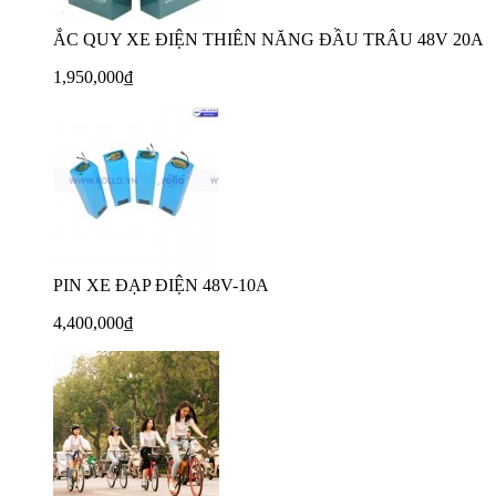
ẮC QUY XE ĐIỆN THIÊN NĂNG ĐẦU TRÂU 48V 20A
1,950,000₫
PIN XE ĐẠP ĐIỆN 48V-10A
4,400,000₫