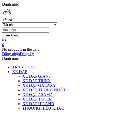
Danh mục
Tất cả
Tìm kiếm
0
0
0
No products in the cart.
Đăng nhập
Đăng ký
Danh mục
TRANG CHỦ
XE ĐẠP
XE ĐẠP GIANT
XE ĐẠP TRINX
XE ĐẠP GALAXY
XE ĐẠP THỐNG NHẤT
XE ĐẠP ASAMA
XE ĐẠP TOTEM
XE ĐẠP HILAND
THƯƠNG HIỆU KHÁC