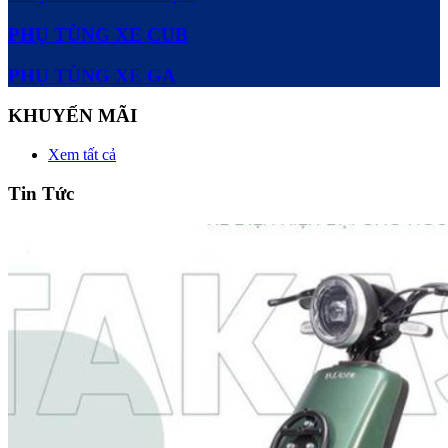
PHỤ TÙNG XE CUB
PHỤ TÙNG XE GA
KHUYẾN MÃI
Xem tất cả
Tin Tức