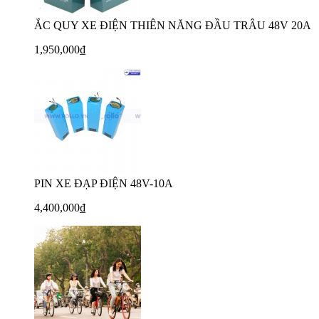
ẮC QUY XE ĐIỆN THIÊN NĂNG ĐẦU TRÂU 48V 20A
1,950,000₫
PIN XE ĐẠP ĐIỆN 48V-10A
4,400,000₫