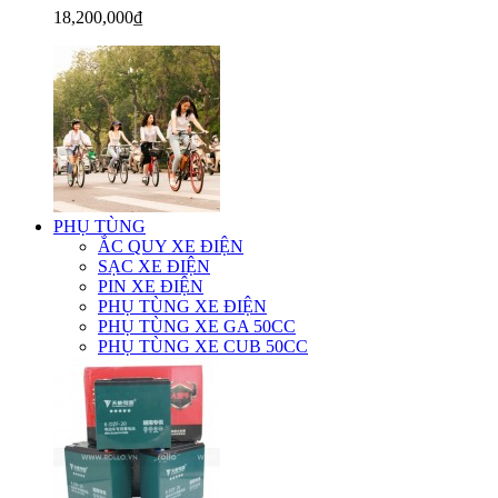
18,200,000₫
PHỤ TÙNG
ẮC QUY XE ĐIỆN
SẠC XE ĐIỆN
PIN XE ĐIỆN
PHỤ TÙNG XE ĐIỆN
PHỤ TÙNG XE GA 50CC
PHỤ TÙNG XE CUB 50CC