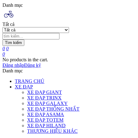
Danh mục
Tất cả
Tìm kiếm
0
0
0
No products in the cart.
Đăng nhập
Đăng ký
Danh mục
TRANG CHỦ
XE ĐẠP
XE ĐẠP GIANT
XE ĐẠP TRINX
XE ĐẠP GALAXY
XE ĐẠP THỐNG NHẤT
XE ĐẠP ASAMA
XE ĐẠP TOTEM
XE ĐẠP HILAND
THƯƠNG HIỆU KHÁC