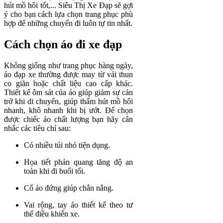
hút mồ hôi tốt,... Siêu Thị Xe Đạp sẽ gợi
ý cho bạn cách lựa chọn trang phục phù
hợp để những chuyến đi luôn tự tin nhất.
Cách chọn áo đi xe đạp
Không giống như trang phục hàng ngày,
áo đạp xe thường được may từ vải thun
co giãn hoặc chất liệu cao cấp khác.
Thiết kế ôm sát của áo giúp giảm sự cản
trở khi di chuyển, giúp thấm hút mồ hôi
nhanh, khô nhanh khi bị ướt. Để chọn
được chiếc áo chất lượng bạn hãy cân
nhắc các tiêu chí sau:
Có nhiều túi nhỏ tiện dụng.
Họa tiết phản quang tăng độ an
toàn khi đi buổi tối.
Cổ áo đứng giúp chắn nắng.
Vai rộng, tay áo thiết kế theo tư
thế điều khiển xe.