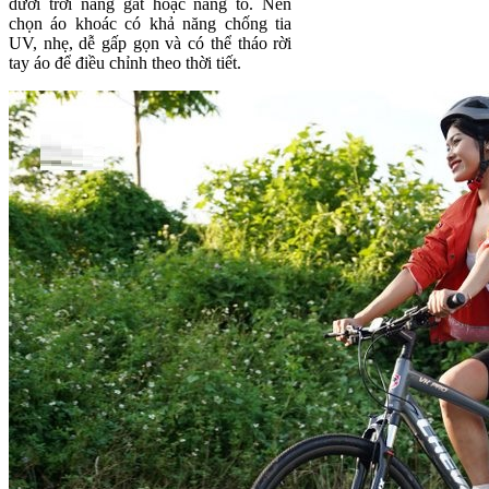
dưới trời nắng gắt hoặc nắng to. Nên
chọn áo khoác có khả năng chống tia
UV, nhẹ, dễ gấp gọn và có thể tháo rời
tay áo để điều chỉnh theo thời tiết.