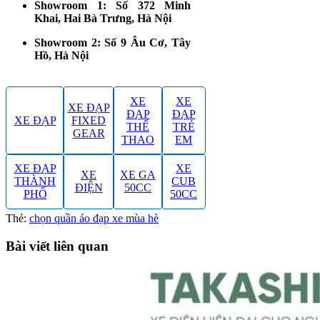
Showroom 1: Số 372 Minh
Khai, Hai Bà Trưng, Hà Nội
Showroom 2: Số 9 Âu Cơ, Tây
Hồ, Hà Nội
XE
XE
XE ĐẠP
ĐẠP
ĐẠP
XE ĐẠP
FIXED
THỂ
TRẺ
GEAR
THAO
EM
XE ĐẠP
XE
XE
XE GA
THÀNH
CUB
ĐIỆN
50CC
PHỐ
50CC
Thẻ:
chọn quần áo đạp xe mùa hè
Bài viết liên quan