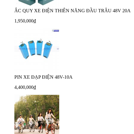
ẮC QUY XE ĐIỆN THIÊN NĂNG ĐẦU TRÂU 48V 20A
1,950,000₫
PIN XE ĐẠP ĐIỆN 48V-10A
4,400,000₫