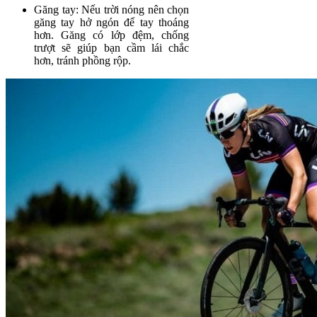
Găng tay: Nếu trời nóng nên chọn
găng tay hở ngón để tay thoáng
hơn. Găng có lớp đệm, chống
trượt sẽ giúp bạn cầm lái chắc
hơn, tránh phồng rộp.