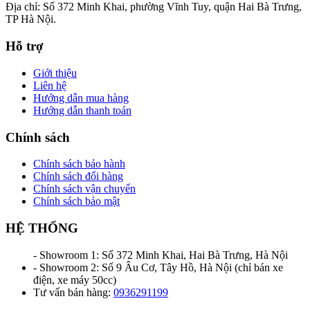
Địa chỉ: Số 372 Minh Khai, phường Vĩnh Tuy, quận Hai Bà Trưng,
TP Hà Nội.
Hỗ trợ
Giới thiệu
Liên hệ
Hướng dẫn mua hàng
Hướng dẫn thanh toán
Chính sách
Chính sách bảo hành
Chính sách đổi hàng
Chính sách vận chuyển
Chính sách bảo mật
HỆ THỐNG
- Showroom 1: Số 372 Minh Khai, Hai Bà Trưng, Hà Nội
- Showroom 2: Số 9 Âu Cơ, Tây Hồ, Hà Nội (chỉ bán xe
điện, xe máy 50cc)
Tư vấn bán hàng:
0936291199