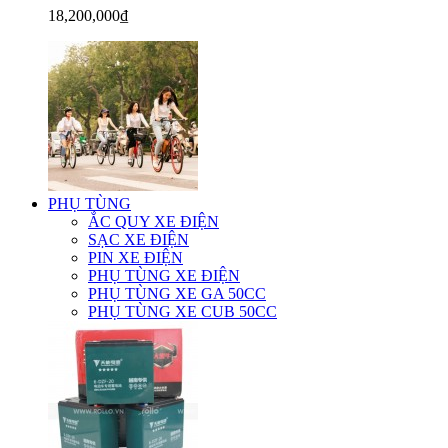
18,200,000₫
PHỤ TÙNG
ẮC QUY XE ĐIỆN
SẠC XE ĐIỆN
PIN XE ĐIỆN
PHỤ TÙNG XE ĐIỆN
PHỤ TÙNG XE GA 50CC
PHỤ TÙNG XE CUB 50CC