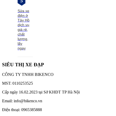
5
Sửa xe
điện ở
Tây Hồ
dịch vụ
giá rẻ,
chất
lượng,
lấy
ngay
SIÊU THỊ XE ĐẠP
CÔNG TY TNHH BIKENCO
MST: 0110253525
Cấp ngày 16.02.2023 tại Sở KHĐT TP Hà Nội
Email: info@bikenco.vn
Điện thoại: 0965385888