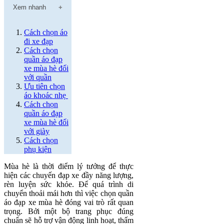
Xem nhanh
Cách chọn áo
đi xe đạp
Cách chọn
quần áo đạp
xe mùa hè đối
với quần
Ưu tiên chọn
áo khoác nhẹ
Cách chọn
quần áo đạp
xe mùa hè đối
với giày
Cách chọn
phụ kiện
Mùa hè là thời điểm lý tưởng để thực
hiện các chuyến đạp xe đầy năng lượng,
rèn luyện sức khỏe. Để quá trình di
chuyển thoải mái hơn thì việc chọn quần
áo đạp xe mùa hè đóng vai trò rất quan
trọng. Bởi một bộ trang phục đúng
chuẩn sẽ hỗ trợ vận động linh hoạt, thấm