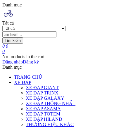
Danh mục
Tất cả
Tìm kiếm
0
0
0
No products in the cart.
Đăng nhập
Đăng ký
Danh mục
TRANG CHỦ
XE ĐẠP
XE ĐẠP GIANT
XE ĐẠP TRINX
XE ĐẠP GALAXY
XE ĐẠP THỐNG NHẤT
XE ĐẠP ASAMA
XE ĐẠP TOTEM
XE ĐẠP HILAND
THƯƠNG HIỆU KHÁC