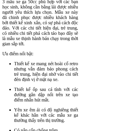
3 mẫu xe ga 50cc phù hợp với các bạn
học sinh, không cần bằng lái được nhiều
người yêu thích lựa chọn. Mẫu xe này
đã chinh phục được nhiều khách hàng
bởi thiết kế xinh xắn, có sự phá cách độc
đáo. Với các chi tiết hiện đại, trẻ trung,
có nhiều chi tiết phá cách táo bạo đây sẽ
là mẫu xe thịnh hành bán chạy trong thời
gian sắp tới.
Ưu điểm nổi bật:
Thiết kế xe mang nét hoài cổ retro
nhưng vẫn đảm bảo phong cách
trẻ trung, hiện đại nhờ vào chi tiết
đèn định vị ở mặt nạ xe.
Thiết kế ốp sau cá tính với các
đường gân dập nổi trên xe tạo
điểm nhấn hút mắt.
Yên xe êm ái có độ nghiêng thiết
kế khác hẳn với các mẫu xe ga
thường thấy trên thị trường.
Có nắp cốp chống trộm.