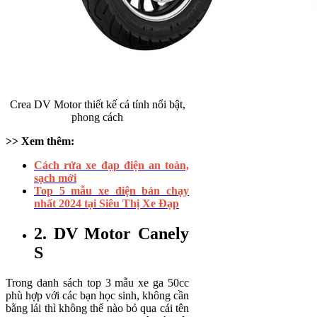
Crea DV Motor thiết kế cá tính nổi bật,
phong cách
>> Xem thêm:
Cách rửa xe đạp điện an toàn,
sạch mới
Top 5 mẫu xe điện bán chạy
nhất 2024 tại Siêu Thị Xe Đạp
2. DV Motor Canely
S
Trong danh sách top 3 mẫu xe ga 50cc
phù hợp với các bạn học sinh, không cần
bằng lái thì không thể nào bỏ qua cái tên