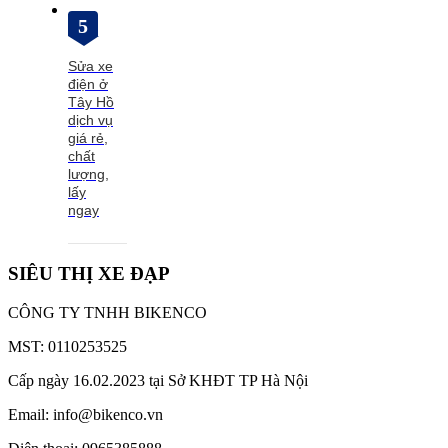
5
Sửa xe
điện ở
Tây Hồ
dịch vụ
giá rẻ,
chất
lượng,
lấy
ngay
SIÊU THỊ XE ĐẠP
CÔNG TY TNHH BIKENCO
MST: 0110253525
Cấp ngày 16.02.2023 tại Sở KHĐT TP Hà Nội
Email: info@bikenco.vn