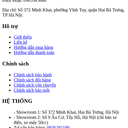
Điện thoại: 0965385888
Địa chỉ: Số 372 Minh Khai, phường Vĩnh Tuy, quận Hai Bà Trưng,
TP Hà Nội.
Hỗ trợ
Giới thiệu
Liên hệ
Hướng dẫn mua hàng
Hướng dẫn thanh toán
Chính sách
Chính sách bảo hành
Chính sách đổi hàng
Chính sách vận chuyển
Chính sách bảo mật
HỆ THỐNG
- Showroom 1: Số 372 Minh Khai, Hai Bà Trưng, Hà Nội
- Showroom 2: Số 9 Âu Cơ, Tây Hồ, Hà Nội (chỉ bán xe
điện, xe máy 50cc)
Tư vấn bán hàng:
0936291199