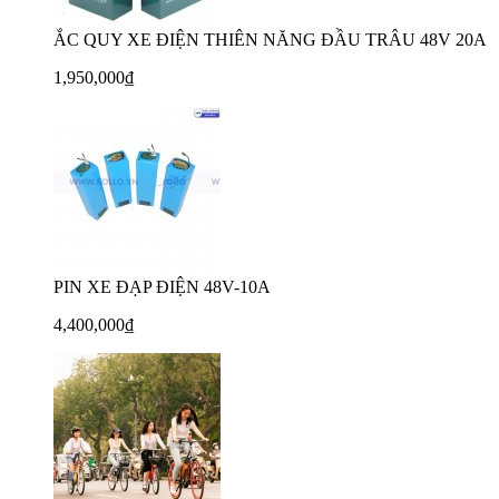
ẮC QUY XE ĐIỆN THIÊN NĂNG ĐẦU TRÂU 48V 20A
1,950,000₫
PIN XE ĐẠP ĐIỆN 48V-10A
4,400,000₫