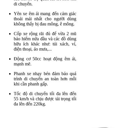
di chuyển.
Yên xe êm ái mang đến cảm giác
thoải mái nhất cho người dùng
không thấy bị đau mông, ê mông.
Cốp xe rộng rãi đủ để vừa 2 mũ
bảo hiểm nửa đầu và các đồ dùng
hữu ích khác như: túi xách, ví,
điện thoại, áo mưa,...
Động cơ 50cc hoạt động êm ái,
mạnh mẽ.
Phanh xe nhạy bén đảm bảo quá
trình di chuyển an toàn hơn mỗi
khi cần phanh gấp.
Tốc độ di chuyển tối đa lên đến
55 km/h và chịu được tải trọng tối
đa lên đến 220kg.