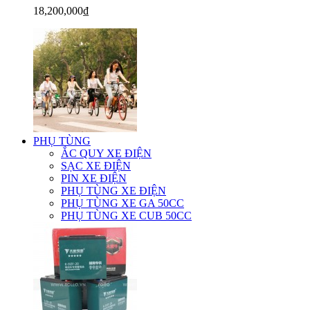
18,200,000₫
PHỤ TÙNG
ẮC QUY XE ĐIỆN
SẠC XE ĐIỆN
PIN XE ĐIỆN
PHỤ TÙNG XE ĐIỆN
PHỤ TÙNG XE GA 50CC
PHỤ TÙNG XE CUB 50CC