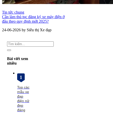
Tin tức chung
Cần làm thủ tục đăng ký xe máy điện ở
đâu theo quy định mới 2025?
24-06-2026 by Siêu thị Xe đạp
Bài viết xem
nhiều
1
Top các
mẫu xe
đạp
điện nữ
đẹp
đáng