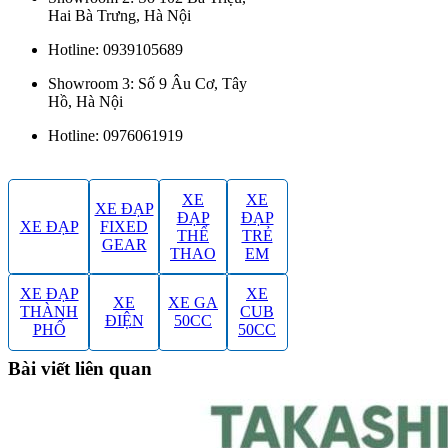
Hai Bà Trưng, Hà Nội
Hotline: 0939105689
Showroom 3: Số 9 Âu Cơ, Tây
Hồ, Hà Nội
Hotline: 0976061919
XE
XE
XE ĐẠP
ĐẠP
ĐẠP
XE ĐẠP
FIXED
THỂ
TRẺ
GEAR
THAO
EM
XE ĐẠP
XE
XE
XE GA
THÀNH
CUB
ĐIỆN
50CC
PHỐ
50CC
Bài viết liên quan