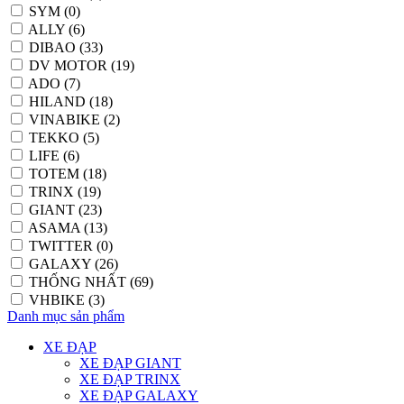
SYM (0)
ALLY (6)
DIBAO (33)
DV MOTOR (19)
ADO (7)
HILAND (18)
VINABIKE (2)
TEKKO (5)
LIFE (6)
TOTEM (18)
TRINX (19)
GIANT (23)
ASAMA (13)
TWITTER (0)
GALAXY (26)
THỐNG NHẤT (69)
VHBIKE (3)
Danh mục sản phẩm
XE ĐẠP
XE ĐẠP GIANT
XE ĐẠP TRINX
XE ĐẠP GALAXY