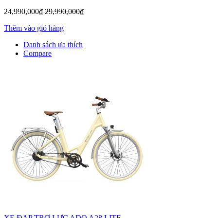
24,990,000₫
29,990,000₫
Thêm vào giỏ hàng
Danh sách ưa thích
Compare
XE ĐẠP TRỢ LỰC ADO A28 LITE