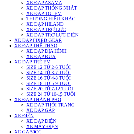
XE ĐẠP ASAMA
XE ĐẠP THỐNG NHẤT
XE ĐẠP TOTEM
THƯƠNG HIỆU KHÁC
XE ĐẠP HILAND
XE ĐẠP TRỢ LỰC
XE ĐẠP TRỢ LỰC ĐIỆN
XE ĐẠP FIXED GEAR
XE ĐẠP THỂ THAO
XE ĐẠP ĐỊA HÌNH
XE ĐẠP ĐUA
XE ĐẠP TRẺ EM
SIZE 12 TỪ 2-6 TUỔI
SIZE 14 TỪ 3-7 TUỔI
SIZE 16 TỪ 4-8 TUỔI
SIZE 18 TỪ 5-9 TUỔI
SIZE 20 TỪ 7-12 TUỔI
SIZE 24 TỪ 10-15 TUỔI
XE ĐẠP THÀNH PHỐ
XE ĐẠP THỜI TRANG
XE ĐẠP GẤP
XE ĐIỆN
XE ĐẠP ĐIỆN
XE MÁY ĐIỆN
XE GA 50CC