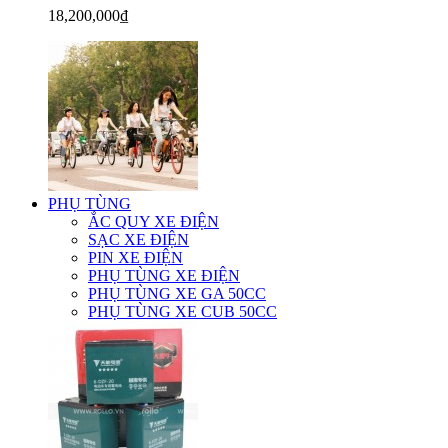
18,200,000₫
PHỤ TÙNG
ẮC QUY XE ĐIỆN
SẠC XE ĐIỆN
PIN XE ĐIỆN
PHỤ TÙNG XE ĐIỆN
PHỤ TÙNG XE GA 50CC
PHỤ TÙNG XE CUB 50CC