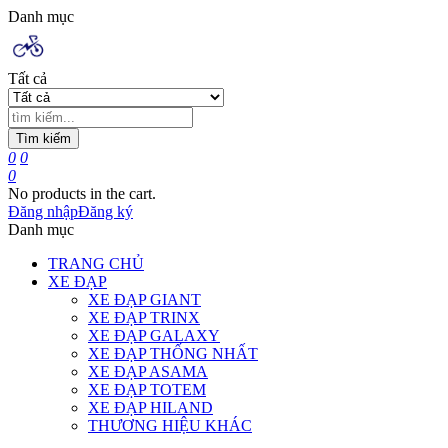
Danh mục
Tất cả
Tìm kiếm
0
0
0
No products in the cart.
Đăng nhập
Đăng ký
Danh mục
TRANG CHỦ
XE ĐẠP
XE ĐẠP GIANT
XE ĐẠP TRINX
XE ĐẠP GALAXY
XE ĐẠP THỐNG NHẤT
XE ĐẠP ASAMA
XE ĐẠP TOTEM
XE ĐẠP HILAND
THƯƠNG HIỆU KHÁC