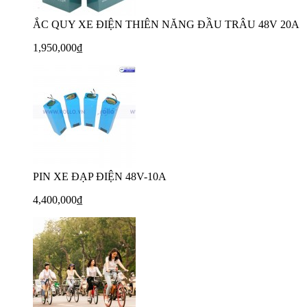
ẮC QUY XE ĐIỆN THIÊN NĂNG ĐẦU TRÂU 48V 20A
1,950,000₫
PIN XE ĐẠP ĐIỆN 48V-10A
4,400,000₫