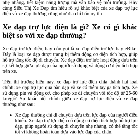
nhẹ nhàng, tiết kiệm năng lượng mà vẫn bảo vệ môi trường. Hãy
cùng Siêu Thị Xe Đạp tìm hiểu rõ sự khác biệt của xe đạp trợ lực
điện và xe đạp thường cũng như địa chỉ bán uy tín.
Xe đạp trợ lực điện là gì? Xe có gì khác
biệt so với xe đạp thường?
Xe đạp trợ lực điện, hay còn gọi là xe đạp điện trợ lực hay eBike.
Đây là loại xe đạp được trang bị thêm động cơ điện tích hợp, giúp
hỗ trợ tăng tốc độ di chuyển. Xe đạp điện trợ lực hoạt động dựa trên
sự kết hợp giữa lực đạp của người sử dụng và động cơ điện tích hợp
trên xe.
Trên thị trường hiện nay, xe đạp trợ lực điện chia thành hai loại
chính: xe đạp trợ lực qua bàn đạp và xe có thêm tay ga tích hợp. Xe
sử dụng pin và động cơ, cho phép xe di chuyển với tốc độ từ 25-60
km/giờ. Sự khác biệt chính giữa xe đạp trợ lực điện và xe đạp
thường như sau:
Xe đạp thường chỉ di chuyển dựa trên lực đạp của người điều
khiển. Xe đạp trợ lực điện có động cơ điện tích hợp hỗ trợ lực
đạp, giúp người sử dụng di chuyển nhẹ nhàng, có thể tăng tốc
tốt vì không hoàn toàn dựa vào lực đạp của chân.