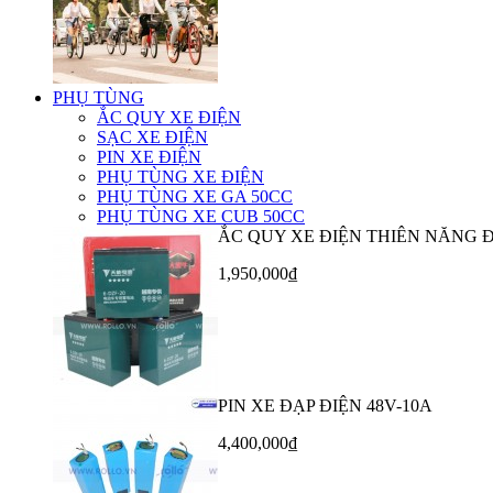
PHỤ TÙNG
ẮC QUY XE ĐIỆN
SẠC XE ĐIỆN
PIN XE ĐIỆN
PHỤ TÙNG XE ĐIỆN
PHỤ TÙNG XE GA 50CC
PHỤ TÙNG XE CUB 50CC
ẮC QUY XE ĐIỆN THIÊN NĂNG 
1,950,000₫
PIN XE ĐẠP ĐIỆN 48V-10A
4,400,000₫