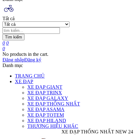
Tất cả
Tìm kiếm
0
0
0
No products in the cart.
Đăng nhập
Đăng ký
Danh mục
TRANG CHỦ
XE ĐẠP
XE ĐẠP GIANT
XE ĐẠP TRINX
XE ĐẠP GALAXY
XE ĐẠP THỐNG NHẤT
XE ĐẠP ASAMA
XE ĐẠP TOTEM
XE ĐẠP HILAND
THƯƠNG HIỆU KHÁC
XE ĐẠP THỐNG NHẤT NEW 24