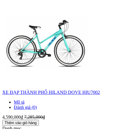
XE ĐẠP THÀNH PHỐ HILAND DOVE HIU7002
Mô tả
Đánh giá (0)
4,590,000₫
7,285,000₫
Thêm vào giỏ hàng
Danh mục