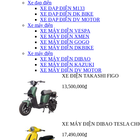
Xe đạp điện
XE ĐẠP ĐIỆN M133
XE ĐẠP ĐIỆN DK BIKE
XE ĐẠP ĐIỆN DV MOTOR
Xe máy điện
XE MÁY ĐIỆN VESPA
XE MÁY ĐIỆN XMEN
XE MÁY ĐIỆN GOGO
XE MÁY ĐIỆN DKBIKE
Xe máy điện
XE MÁY ĐIỆN DIBAO
XE MÁY ĐIỆN KAZUKI
XE MÁY ĐIỆN DV MOTOR
XE ĐIỆN TAKASHI FIGO
13,500,000₫
XE MÁY ĐIỆN DIBAO TESLA CHI
17,490,000₫