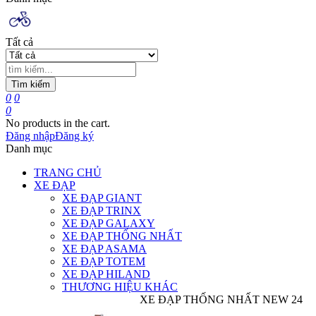
Tất cả
Tìm kiếm
0
0
0
No products in the cart.
Đăng nhập
Đăng ký
Danh mục
TRANG CHỦ
XE ĐẠP
XE ĐẠP GIANT
XE ĐẠP TRINX
XE ĐẠP GALAXY
XE ĐẠP THỐNG NHẤT
XE ĐẠP ASAMA
XE ĐẠP TOTEM
XE ĐẠP HILAND
THƯƠNG HIỆU KHÁC
XE ĐẠP THỐNG NHẤT NEW 24