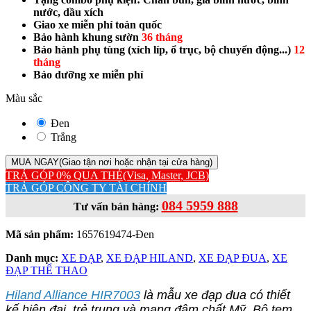
nước, dầu xích
Giao xe miễn phí toàn quốc
Bảo hành khung sườn
36 tháng
Bảo hành phụ tùng (xích líp, ổ trục, bộ chuyển động...
)
12
tháng
Bảo dưỡng xe miễn phí
Màu sắc
Đen
Trắng
MUA NGAY
(Giao tận nơi hoặc nhận tại cửa hàng)
TRẢ GÓP 0% QUA THẺ
(Visa, Master, JCB)
TRẢ GÓP CÔNG TY TÀI CHÍNH
084 5959 888
Tư vấn bán hàng:
Mã sản phẩm:
1657619474-Đen
Danh mục:
XE ĐẠP
,
XE ĐẠP HILAND
,
XE ĐẠP ĐUA
,
XE
ĐẠP THỂ THAO
Hiland Alliance HIR7003
là mẫu xe đạp đua có thiết
kế hiện đại, trẻ trung và mang đậm chất Mỹ. Bộ tem