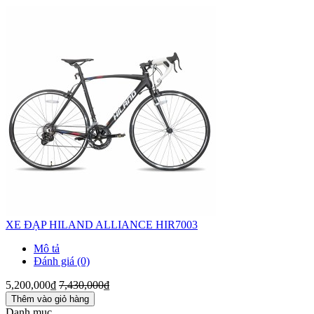
XE ĐẠP HILAND ALLIANCE HIR7003
Mô tả
Đánh giá (0)
5,200,000₫
7,430,000₫
Thêm vào giỏ hàng
Danh mục