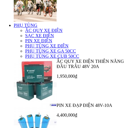
PHỤ TÙNG
ẮC QUY XE ĐIỆN
SẠC XE ĐIỆN
PIN XE ĐIỆN
PHỤ TÙNG XE ĐIỆN
PHỤ TÙNG XE GA 50CC
PHỤ TÙNG XE CUB 50CC
ẮC QUY XE ĐIỆN THIÊN NĂNG
ĐẦU TRÂU 48V 20A
1,950,000₫
PIN XE ĐẠP ĐIỆN 48V-10A
4,400,000₫