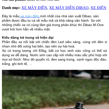
Danh mục:
XE MÁY ĐIỆN
,
XE MÁY ĐIỆN DIBAO
,
XE ĐIỆN
Đây là mẫu
xe máy điện
mới nhất của nhà sản xuất Dibao, sản
phẩm được đầu tư cả về mẫu mã và khả năng vận hành. So với
những chiếc xe có cùng tầm giá trong phân khúc thì Dibao M-One
vượt trội hơn hẳn về nhiều mặt.
Kiểu dáng trẻ trung và hiện đại
Phần đầu xe nổi bật với chiếc đèn Led siêu sáng, cùng với đèn xi
nhan nhỏ đối xứng hai bên, tạo nên sự hài hoà.
Xe có trọng lượng chỉ 83kg, bất cứ học sinh nào cũng có thể sử
dụng xe dễ dàng. Nước sơn cao cấp với nhiều màu sắc phù hợp với
mọi sở thích: Như đỏ quyến rũ, đen sang trọng, xanh ngọc độc đáo,
trắng, ghi tinh tế, …