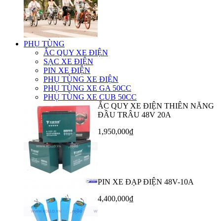
PHỤ TÙNG
ẮC QUY XE ĐIỆN
SẠC XE ĐIỆN
PIN XE ĐIỆN
PHỤ TÙNG XE ĐIỆN
PHỤ TÙNG XE GA 50CC
PHỤ TÙNG XE CUB 50CC
ẮC QUY XE ĐIỆN THIÊN NĂNG
ĐẦU TRÂU 48V 20A
1,950,000₫
PIN XE ĐẠP ĐIỆN 48V-10A
4,400,000₫