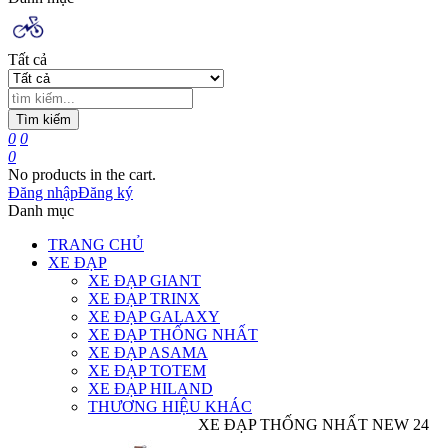
Tất cả
Tìm kiếm
0
0
0
No products in the cart.
Đăng nhập
Đăng ký
Danh mục
TRANG CHỦ
XE ĐẠP
XE ĐẠP GIANT
XE ĐẠP TRINX
XE ĐẠP GALAXY
XE ĐẠP THỐNG NHẤT
XE ĐẠP ASAMA
XE ĐẠP TOTEM
XE ĐẠP HILAND
THƯƠNG HIỆU KHÁC
XE ĐẠP THỐNG NHẤT NEW 24