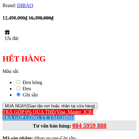
Brand:
DIBAO
12,490,000₫
16,390,000₫
Ưu đãi
HẾT HÀNG
Màu sắc
Đen bóng
Đen
Ghi sần
MUA NGAY
(Giao tận nơi hoặc nhận tại cửa hàng)
TRẢ GÓP 0% QUA THẺ
(Visa, Master, JCB)
TRẢ GÓP CÔNG TY TÀI CHÍNH
084 5959 888
Tư vấn bán hàng:
Mã sản phẩm:
dibao m-one-Ghi sần-