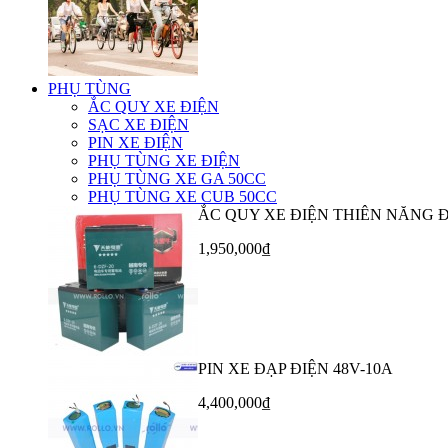
PHỤ TÙNG
ẮC QUY XE ĐIỆN
SẠC XE ĐIỆN
PIN XE ĐIỆN
PHỤ TÙNG XE ĐIỆN
PHỤ TÙNG XE GA 50CC
PHỤ TÙNG XE CUB 50CC
ẮC QUY XE ĐIỆN THIÊN NĂNG 
1,950,000₫
PIN XE ĐẠP ĐIỆN 48V-10A
4,400,000₫