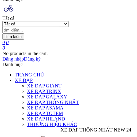
Tất cả
Tìm kiếm
0
0
0
No products in the cart.
Đăng nhập
Đăng ký
Danh mục
TRANG CHỦ
XE ĐẠP
XE ĐẠP GIANT
XE ĐẠP TRINX
XE ĐẠP GALAXY
XE ĐẠP THỐNG NHẤT
XE ĐẠP ASAMA
XE ĐẠP TOTEM
XE ĐẠP HILAND
THƯƠNG HIỆU KHÁC
XE ĐẠP THỐNG NHẤT NEW 24