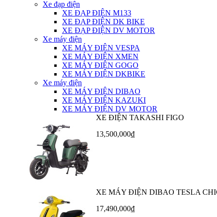
Xe đạp điện
XE ĐẠP ĐIỆN M133
XE ĐẠP ĐIỆN DK BIKE
XE ĐẠP ĐIỆN DV MOTOR
Xe máy điện
XE MÁY ĐIỆN VESPA
XE MÁY ĐIỆN XMEN
XE MÁY ĐIỆN GOGO
XE MÁY ĐIỆN DKBIKE
Xe máy điện
XE MÁY ĐIỆN DIBAO
XE MÁY ĐIỆN KAZUKI
XE MÁY ĐIỆN DV MOTOR
XE ĐIỆN TAKASHI FIGO
13,500,000₫
XE MÁY ĐIỆN DIBAO TESLA CHI
17,490,000₫