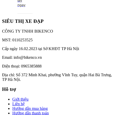
lấy
ngay
SIÊU THỊ XE ĐẠP
CÔNG TY TNHH BIKENCO
MST: 0110253525
Cấp ngày 16.02.2023 tại Sở KHĐT TP Hà Nội
Email: info@bikenco.vn
Điện thoại: 0965385888
Địa chỉ: Số 372 Minh Khai, phường Vĩnh Tuy, quận Hai Bà Trưng,
TP Hà Nội.
Hỗ trợ
Giới thiệu
Liên hệ
Hướng dẫn mua hàng
Hướng dẫn thanh toán