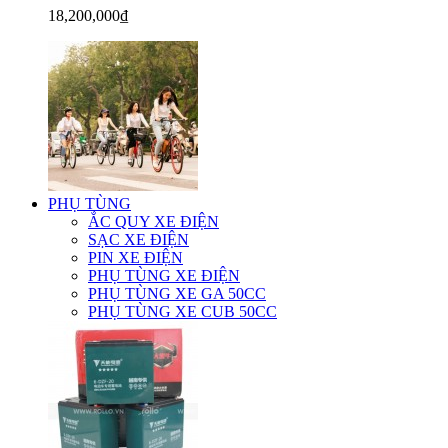
18,200,000₫
PHỤ TÙNG
ẮC QUY XE ĐIỆN
SẠC XE ĐIỆN
PIN XE ĐIỆN
PHỤ TÙNG XE ĐIỆN
PHỤ TÙNG XE GA 50CC
PHỤ TÙNG XE CUB 50CC