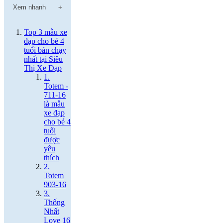
Xem nhanh
Top 3 mẫu xe
đạp cho bé 4
tuổi bán chạy
nhất tại Siêu
Thị Xe Đạp
1.
Totem -
711-16
là mẫu
xe đạp
cho bé 4
tuổi
được
yêu
thích
2.
Totem
903-16
3.
Thống
Nhất
Love 16