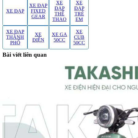
XE
XE
XE ĐẠP
ĐẠP
ĐẠP
XE ĐẠP
FIXED
THỂ
TRẺ
GEAR
THAO
EM
XE ĐẠP
XE
XE
XE GA
THÀNH
CUB
ĐIỆN
50CC
PHỐ
50CC
Bài viết liên quan