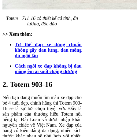
Totem - 711-16 có thiết kế cá tính, ấn
tượng, độc đáo
>> Xem thêm:
Tư thế đạp xe đúng chuẩn
không gây đau lưng, đau mông
dù ngồi lâu
Cách ngồi xe đạp không bị đau
mông êm ái suốt chặng đường
2. Totem 903-16
Nếu bạn đang muốn tìm mẫu xe đạp cho
bé 4 tuổi đẹp, chính hãng thì Totem 903-
16 sẽ là sự lựa chọn tuyệt vời. Đây là
sản phẩm của thương hiệu Totem nổi
tiếng tại Đài Loan và được nhập khẩu
nguyên chiếc về Việt Nam. Xe đạp của
hãng có kiểu dáng đa dạng, nhiều kích
thước khác nhau sẽ phù hợp với nhiều