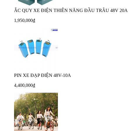
ẮC QUY XE ĐIỆN THIÊN NĂNG ĐẦU TRÂU 48V 20A
1,950,000₫
PIN XE ĐẠP ĐIỆN 48V-10A
4,400,000₫