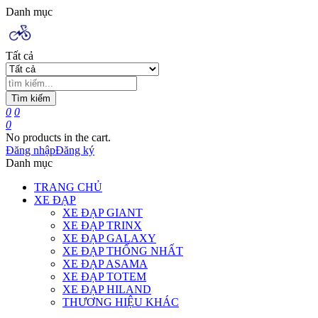
Danh mục
Tất cả
Tìm kiếm
0
0
0
No products in the cart.
Đăng nhập
Đăng ký
Danh mục
TRANG CHỦ
XE ĐẠP
XE ĐẠP GIANT
XE ĐẠP TRINX
XE ĐẠP GALAXY
XE ĐẠP THỐNG NHẤT
XE ĐẠP ASAMA
XE ĐẠP TOTEM
XE ĐẠP HILAND
THƯƠNG HIỆU KHÁC