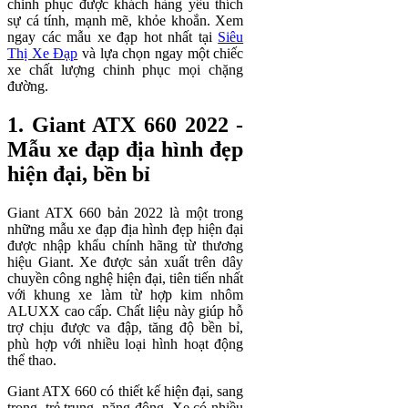
chinh phục được khách hàng yêu thích
sự cá tính, mạnh mẽ, khỏe khoắn. Xem
ngay các mẫu xe đạp hot nhất tại
Siêu
Thị Xe Đạp
và lựa chọn ngay một chiếc
xe chất lượng chinh phục mọi chặng
đường.
1. Giant ATX 660 2022 -
Mẫu xe đạp địa hình đẹp
hiện đại, bền bỉ
Giant ATX 660 bản 2022 là một trong
những mẫu xe đạp địa hình đẹp hiện đại
được nhập khẩu chính hãng từ thương
hiệu Giant. Xe được sản xuất trên dây
chuyền công nghệ hiện đại, tiên tiến nhất
với khung xe làm từ hợp kim nhôm
ALUXX cao cấp. Chất liệu này giúp hỗ
trợ chịu được va đập, tăng độ bền bỉ,
phù hợp với nhiều loại hình hoạt động
thể thao.
Giant ATX 660 có thiết kế hiện đại, sang
trọng, trẻ trung, năng động. Xe có nhiều