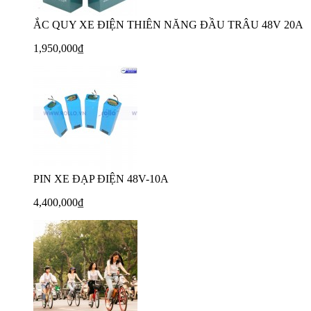
ẮC QUY XE ĐIỆN THIÊN NĂNG ĐẦU TRÂU 48V 20A
1,950,000₫
PIN XE ĐẠP ĐIỆN 48V-10A
4,400,000₫