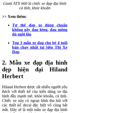
Giant ATX 660 là chiếc xe đạp địa hình
cá tính, khỏe khoắn
>> Xem thêm:
Tư thế đạp xe đúng chuẩn
không gây đau lưng, đau mông
dù ngồi lâu
Top 3 mẫu xe đạp cho bé 4 tuổi
bán chạy nhất tại Siêu Thị Xe
Đạp
2. Mẫu xe đạp địa hình
đẹp hiện đại Hiland
Herbert
Hiland Herbert được rất nhiều người yêu
thích với thiết kế của kiểu dáng xe địa
hình đầy mạnh mẽ, khỏe khoắn, cá tính.
Chiếc xe này có ngoại hình thu hút với
các thiết kế decal đặc biệt vô cùng bắt
mắt. Đây sẽ là một mẫu xe đạp địa hình