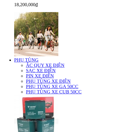
18,200,000₫
PHỤ TÙNG
ẮC QUY XE ĐIỆN
SẠC XE ĐIỆN
PIN XE ĐIỆN
PHỤ TÙNG XE ĐIỆN
PHỤ TÙNG XE GA 50CC
PHỤ TÙNG XE CUB 50CC