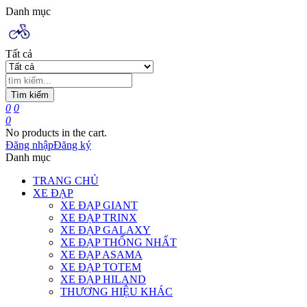
Danh mục
Tất cả
Tìm kiếm
0
0
0
No products in the cart.
Đăng nhập
Đăng ký
Danh mục
TRANG CHỦ
XE ĐẠP
XE ĐẠP GIANT
XE ĐẠP TRINX
XE ĐẠP GALAXY
XE ĐẠP THỐNG NHẤT
XE ĐẠP ASAMA
XE ĐẠP TOTEM
XE ĐẠP HILAND
THƯƠNG HIỆU KHÁC