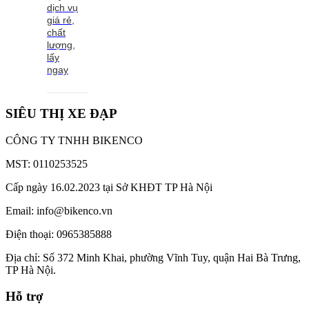
dịch vụ
giá rẻ,
chất
lượng,
lấy
ngay
SIÊU THỊ XE ĐẠP
CÔNG TY TNHH BIKENCO
MST: 0110253525
Cấp ngày 16.02.2023 tại Sở KHĐT TP Hà Nội
Email: info@bikenco.vn
Điện thoại: 0965385888
Địa chỉ: Số 372 Minh Khai, phường Vĩnh Tuy, quận Hai Bà Trưng,
TP Hà Nội.
Hỗ trợ