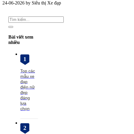
24-06-2026 by Siêu thị Xe đạp
Bài viết xem
nhiều
1
Top các
mẫu xe
đạp
điện nữ
đẹp
đáng
lựa
chọn
2