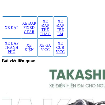
XE
XE
XE ĐẠP
ĐẠP
ĐẠP
XE ĐẠP
FIXED
THỂ
TRẺ
GEAR
THAO
EM
XE ĐẠP
XE
XE
XE GA
THÀNH
CUB
ĐIỆN
50CC
PHỐ
50CC
Bài viết liên quan