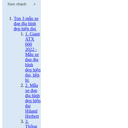
Xem nhanh
Top 3 mẫu xe
đạp địa hình
đẹp hiện đại
1. Giant
ATX
660
2022 -
Mẫu xe
đạp địa
hình
đẹp hiện
đại, bền
bỉ
2. Mẫu
xe đạp
địa hình
đẹp hiện
đại
Hiland
Herbert
3.
Thống