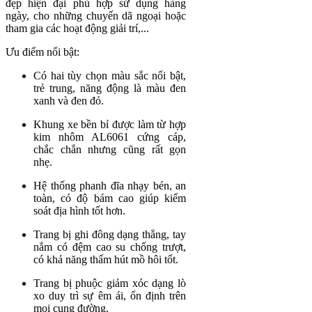
đẹp hiện đại phù hợp sử dụng hàng
ngày, cho những chuyến dã ngoại hoặc
tham gia các hoạt động giải trí,...
Ưu điểm nổi bật:
Có hai tùy chọn màu sắc nổi bật,
trẻ trung, năng động là màu đen
xanh và đen đỏ.
Khung xe bền bỉ được làm từ hợp
kim nhôm AL6061 cứng cáp,
chắc chắn nhưng cũng rất gọn
nhẹ.
Hệ thống phanh đĩa nhạy bén, an
toàn, có độ bám cao giúp kiểm
soát địa hình tốt hơn.
Trang bị ghi đông dạng thẳng, tay
nắm có đệm cao su chống trượt,
có khả năng thấm hút mồ hôi tốt.
Trang bị phuộc giảm xóc dạng lò
xo duy trì sự êm ái, ổn định trên
mọi cung đường.