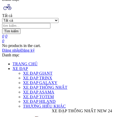
Tất cả
Tìm kiếm
0
0
0
No products in the cart.
Đăng nhập
Đăng ký
Danh mục
TRANG CHỦ
XE ĐẠP
XE ĐẠP GIANT
XE ĐẠP TRINX
XE ĐẠP GALAXY
XE ĐẠP THỐNG NHẤT
XE ĐẠP ASAMA
XE ĐẠP TOTEM
XE ĐẠP HILAND
THƯƠNG HIỆU KHÁC
XE ĐẠP THỐNG NHẤT NEW 24