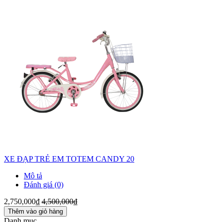
XE ĐẠP TRẺ EM TOTEM CANDY 20
Mô tả
Đánh giá (0)
2,750,000₫
4,500,000₫
Thêm vào giỏ hàng
Danh mục