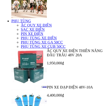
PHỤ TÙNG
ẮC QUY XE ĐIỆN
SẠC XE ĐIỆN
PIN XE ĐIỆN
PHỤ TÙNG XE ĐIỆN
PHỤ TÙNG XE GA 50CC
PHỤ TÙNG XE CUB 50CC
ẮC QUY XE ĐIỆN THIÊN NĂNG
ĐẦU TRÂU 48V 20A
1,950,000₫
PIN XE ĐẠP ĐIỆN 48V-10A
4,400,000₫