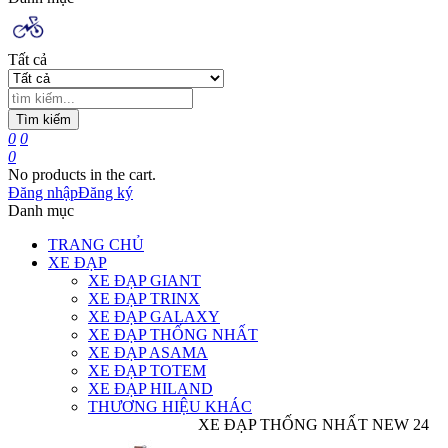
Tất cả
Tìm kiếm
0
0
0
No products in the cart.
Đăng nhập
Đăng ký
Danh mục
TRANG CHỦ
XE ĐẠP
XE ĐẠP GIANT
XE ĐẠP TRINX
XE ĐẠP GALAXY
XE ĐẠP THỐNG NHẤT
XE ĐẠP ASAMA
XE ĐẠP TOTEM
XE ĐẠP HILAND
THƯƠNG HIỆU KHÁC
XE ĐẠP THỐNG NHẤT NEW 24