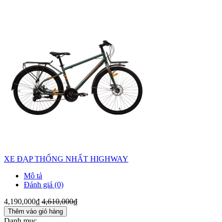
XE ĐẠP THỐNG NHẤT HIGHWAY
Mô tả
Đánh giá (0)
4,190,000₫
4,610,000₫
Thêm vào giỏ hàng
Danh mục