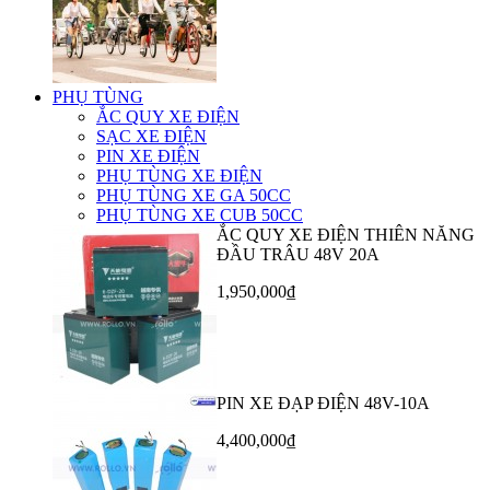
PHỤ TÙNG
ẮC QUY XE ĐIỆN
SẠC XE ĐIỆN
PIN XE ĐIỆN
PHỤ TÙNG XE ĐIỆN
PHỤ TÙNG XE GA 50CC
PHỤ TÙNG XE CUB 50CC
ẮC QUY XE ĐIỆN THIÊN NĂNG
ĐẦU TRÂU 48V 20A
1,950,000₫
PIN XE ĐẠP ĐIỆN 48V-10A
4,400,000₫