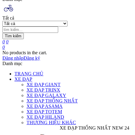
Tất cả
Tìm kiếm
0
0
0
No products in the cart.
Đăng nhập
Đăng ký
Danh mục
TRANG CHỦ
XE ĐẠP
XE ĐẠP GIANT
XE ĐẠP TRINX
XE ĐẠP GALAXY
XE ĐẠP THỐNG NHẤT
XE ĐẠP ASAMA
XE ĐẠP TOTEM
XE ĐẠP HILAND
THƯƠNG HIỆU KHÁC
XE ĐẠP THỐNG NHẤT NEW 24