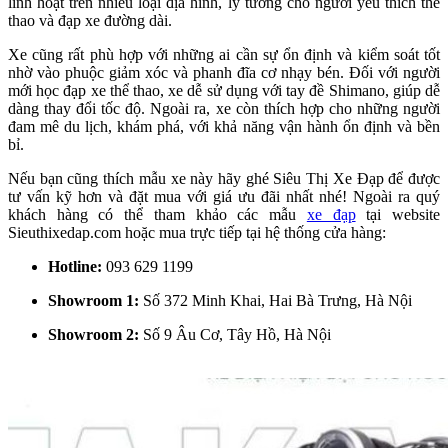
linh hoạt trên nhiều loại địa hình, lý tưởng cho người yêu thích thể
thao và đạp xe đường dài.
Xe cũng rất phù hợp với những ai cần sự ổn định và kiểm soát tốt
nhờ vào phuộc giảm xóc và phanh đĩa cơ nhạy bén. Đối với người
mới học đạp xe thể thao, xe dễ sử dụng với tay đề Shimano, giúp dễ
dàng thay đổi tốc độ. Ngoài ra, xe còn thích hợp cho những người
đam mê du lịch, khám phá, với khả năng vận hành ổn định và bền
bỉ.
Nếu bạn cũng thích mẫu xe này hãy ghé Siêu Thị Xe Đạp để được
tư vấn kỹ hơn và đặt mua với giá ưu đãi nhất nhé! Ngoài ra quý
khách hàng có thể tham khảo các mẫu
xe đạp
tại website
Sieuthixedap.com hoặc mua trực tiếp tại hệ thống cửa hàng:
Hotline:
093 629 1199
Showroom 1:
Số 372 Minh Khai, Hai Bà Trưng, Hà Nội
Showroom 2:
Số 9 Âu Cơ, Tây Hồ, Hà Nội