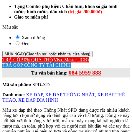
Tặng Combo phụ kiện: Chắn bùn, khóa số giá bình
nước, bình nước, dầu xích
(trị giá 200.000đ)
Giao xe miễn phí
Màu sắc
Xanh dương
Đen
MUA NGAY
(Giao tận nơi hoặc nhận tại cửa hàng)
TRẢ GÓP 0% QUA THẺ
(Visa, Master, JCB)
TRẢ GÓP CÔNG TY TÀI CHÍNH
084 5959 888
Tư vấn bán hàng:
Mã sản phẩm:
SPD-XD
Danh mục:
XE ĐẠP
,
XE ĐẠP THỐNG NHẤT
,
XE ĐẠP THỂ
THAO
,
XE ĐẠP ĐỊA HÌNH
Mẫu xe đạp thể thao Thống Nhất SPD đang được rất nhiều khách
hàng lựa chọn sử dụng và đánh giá cao về chất lượng. Dòng xe này
nổi bật với tính năng vượt trội, mẫu xe này mang lại trải nghiệm lái
mượt mà, an toàn, phù hợp với cả người mới bắt đầu và các tay đua
chuyên nghiệp. Để hiểu rõ hơn về dòng xe này có những tính năng