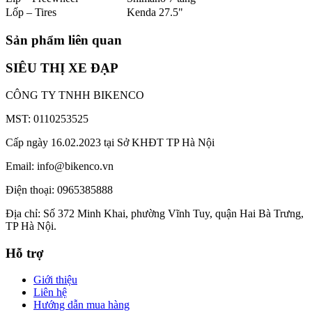
Lốp – Tires
Kenda 27.5"
Sản phẩm liên quan
SIÊU THỊ XE ĐẠP
CÔNG TY TNHH BIKENCO
MST: 0110253525
Cấp ngày 16.02.2023 tại Sở KHĐT TP Hà Nội
Email: info@bikenco.vn
Điện thoại: 0965385888
Địa chỉ: Số 372 Minh Khai, phường Vĩnh Tuy, quận Hai Bà Trưng,
TP Hà Nội.
Hỗ trợ
Giới thiệu
Liên hệ
Hướng dẫn mua hàng