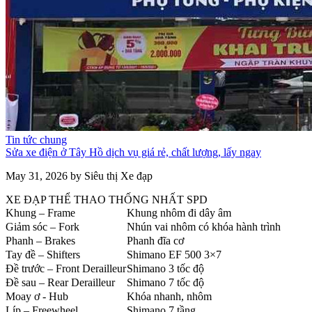
Tin tức chung
Sửa xe điện ở Tây Hồ dịch vụ giá rẻ, chất lượng, lấy ngay
May 31, 2026 by Siêu thị Xe đạp
XE ĐẠP THỂ THAO THỐNG NHẤT SPD
Khung – Frame
Khung nhôm đi dây âm
Giảm sóc – Fork
Nhún vai nhôm có khóa hành trình
Phanh – Brakes
Phanh đĩa cơ
Tay đề – Shifters
Shimano EF 500 3×7
Đề trước – Front Derailleur
Shimano 3 tốc độ
Đề sau – Rear Derailleur
Shimano 7 tốc độ
Moay ơ - Hub
Khóa nhanh, nhôm
Líp – Freewheel
Shimano 7 tầng