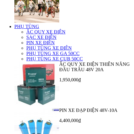
PHỤ TÙNG
ẮC QUY XE ĐIỆN
SẠC XE ĐIỆN
PIN XE ĐIỆN
PHỤ TÙNG XE ĐIỆN
PHỤ TÙNG XE GA 50CC
PHỤ TÙNG XE CUB 50CC
ẮC QUY XE ĐIỆN THIÊN NĂNG
ĐẦU TRÂU 48V 20A
1,950,000₫
PIN XE ĐẠP ĐIỆN 48V-10A
4,400,000₫