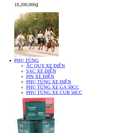
18,200,000₫
PHỤ TÙNG
ẮC QUY XE ĐIỆN
SẠC XE ĐIỆN
PIN XE ĐIỆN
PHỤ TÙNG XE ĐIỆN
PHỤ TÙNG XE GA 50CC
PHỤ TÙNG XE CUB 50CC