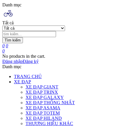
Danh mục
Tất cả
Tìm kiếm
0
0
0
No products in the cart.
Đăng nhập
Đăng ký
Danh mục
TRANG CHỦ
XE ĐẠP
XE ĐẠP GIANT
XE ĐẠP TRINX
XE ĐẠP GALAXY
XE ĐẠP THỐNG NHẤT
XE ĐẠP ASAMA
XE ĐẠP TOTEM
XE ĐẠP HILAND
THƯƠNG HIỆU KHÁC