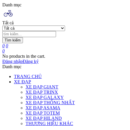
Danh mục
Tất cả
Tìm kiếm
0
0
0
No products in the cart.
Đăng nhập
Đăng ký
Danh mục
TRANG CHỦ
XE ĐẠP
XE ĐẠP GIANT
XE ĐẠP TRINX
XE ĐẠP GALAXY
XE ĐẠP THỐNG NHẤT
XE ĐẠP ASAMA
XE ĐẠP TOTEM
XE ĐẠP HILAND
THƯƠNG HIỆU KHÁC