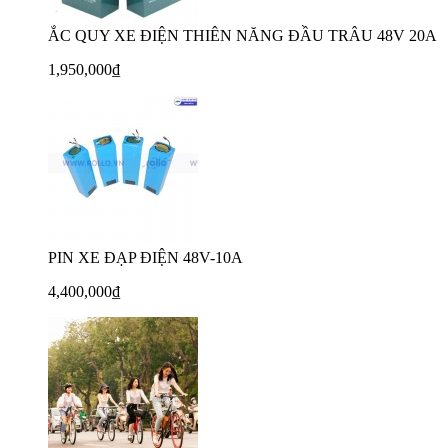
ẮC QUY XE ĐIỆN THIÊN NĂNG ĐẦU TRÂU 48V 20A
1,950,000₫
PIN XE ĐẠP ĐIỆN 48V-10A
4,400,000₫