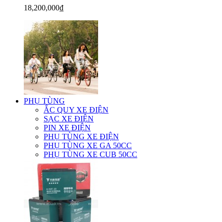
18,200,000₫
PHỤ TÙNG
ẮC QUY XE ĐIỆN
SẠC XE ĐIỆN
PIN XE ĐIỆN
PHỤ TÙNG XE ĐIỆN
PHỤ TÙNG XE GA 50CC
PHỤ TÙNG XE CUB 50CC