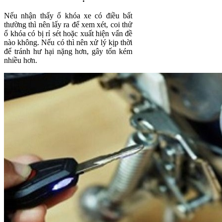
Nếu nhận thấy ổ khóa xe có điều bất
thường thì nên lấy ra để xem xét, coi thử
ổ khóa có bị rỉ sét hoặc xuất hiện vấn đề
nào không. Nếu có thì nên xử lý kịp thời
để tránh hư hại nặng hơn, gây tốn kém
nhiều hơn.