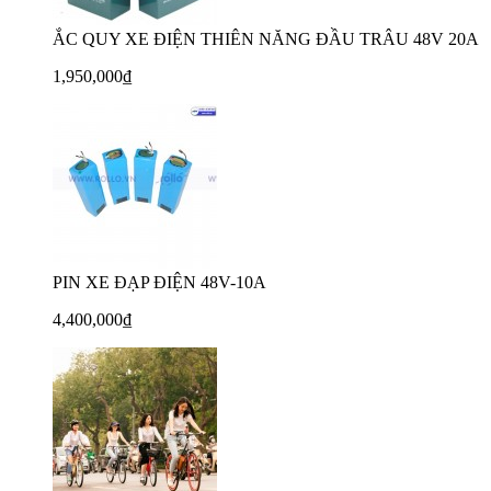
ẮC QUY XE ĐIỆN THIÊN NĂNG ĐẦU TRÂU 48V 20A
1,950,000₫
PIN XE ĐẠP ĐIỆN 48V-10A
4,400,000₫