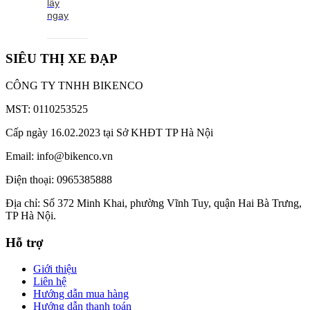
lấy
ngay
SIÊU THỊ XE ĐẠP
CÔNG TY TNHH BIKENCO
MST: 0110253525
Cấp ngày 16.02.2023 tại Sở KHĐT TP Hà Nội
Email: info@bikenco.vn
Điện thoại: 0965385888
Địa chỉ: Số 372 Minh Khai, phường Vĩnh Tuy, quận Hai Bà Trưng,
TP Hà Nội.
Hỗ trợ
Giới thiệu
Liên hệ
Hướng dẫn mua hàng
Hướng dẫn thanh toán