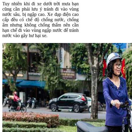
Tuy nhiên khi đi xe dưới trời mưa bạn
cũng cần phải lưu ý tránh đi vào vùng
nước sâu, bị ngập cao. Xe đạp điện cao
cấp đều có chế độ chống nước, chống
ẩm nhưng không chống thấm nên cần
hạn chế đi vào vùng ngập nước để tránh
nước vào gây hư hại xe.