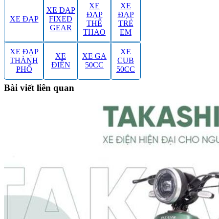
XE
XE
XE ĐẠP
ĐẠP
ĐẠP
XE ĐẠP
FIXED
THỂ
TRẺ
GEAR
THAO
EM
XE ĐẠP
XE
XE
XE GA
THÀNH
CUB
ĐIỆN
50CC
PHỐ
50CC
Bài viết liên quan