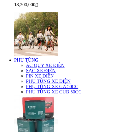
18,200,000₫
PHỤ TÙNG
ẮC QUY XE ĐIỆN
SẠC XE ĐIỆN
PIN XE ĐIỆN
PHỤ TÙNG XE ĐIỆN
PHỤ TÙNG XE GA 50CC
PHỤ TÙNG XE CUB 50CC