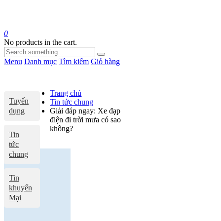
0
No products in the cart.
Menu
Danh mục
Tìm kiếm
Giỏ hàng
Trang chủ
Tuyển
Tin tức chung
dụng
Giải đáp ngay: Xe đạp
điện đi trời mưa có sao
không?
Tin
tức
chung
Tin
khuyến
Mại