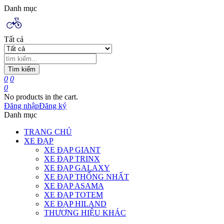
Danh mục
Tất cả
Tìm kiếm
0
0
0
No products in the cart.
Đăng nhập
Đăng ký
Danh mục
TRANG CHỦ
XE ĐẠP
XE ĐẠP GIANT
XE ĐẠP TRINX
XE ĐẠP GALAXY
XE ĐẠP THỐNG NHẤT
XE ĐẠP ASAMA
XE ĐẠP TOTEM
XE ĐẠP HILAND
THƯƠNG HIỆU KHÁC