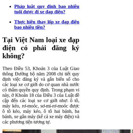
Pháp luật quy định bao nhiêu
tuổi được đi xe đạp điện?
Thực hiện thay lốp xe đạp điện
bao nhiêu tiền?
Tại Việt Nam loại xe đạp
điện có phải đăng ký
không?
Theo Điều 53, Khoản 3 của Luật Giao
thông Đường bộ năm 2008 chi tiết quy
định việc đăng ký và gắn biển số cho
các loại xe cơ giới do cơ quan nhà nước
có thẩm quyền quy định. Trong phạm vi
này, ở Khoản 18 của Điều 3 của Luật đề
cập đến các loại xe cơ giới như: ô tô,
máy kéo, rơ-moóc, sơ-mi-rơ-moóc được
ô tô kéo, máy kéo, ô tô hai bánh, ba
bánh, xe gắn máy (kể cả xe máy điện) và
các phương tiện tương tự.