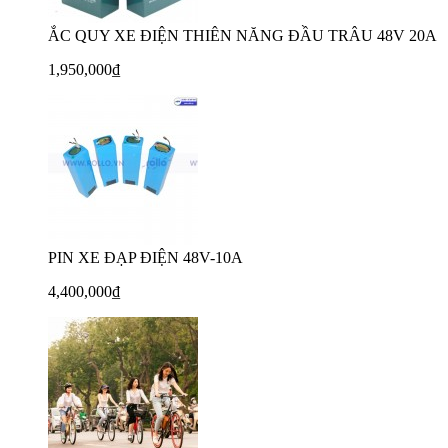
ẮC QUY XE ĐIỆN THIÊN NĂNG ĐẦU TRÂU 48V 20A
1,950,000₫
PIN XE ĐẠP ĐIỆN 48V-10A
4,400,000₫