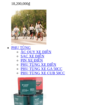
18,200,000₫
PHỤ TÙNG
ẮC QUY XE ĐIỆN
SẠC XE ĐIỆN
PIN XE ĐIỆN
PHỤ TÙNG XE ĐIỆN
PHỤ TÙNG XE GA 50CC
PHỤ TÙNG XE CUB 50CC