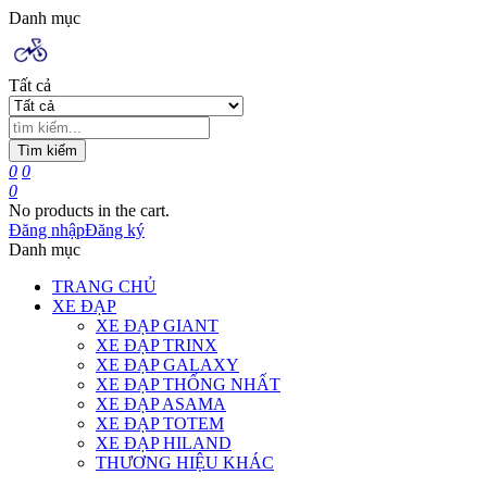
Danh mục
Tất cả
Tìm kiếm
0
0
0
No products in the cart.
Đăng nhập
Đăng ký
Danh mục
TRANG CHỦ
XE ĐẠP
XE ĐẠP GIANT
XE ĐẠP TRINX
XE ĐẠP GALAXY
XE ĐẠP THỐNG NHẤT
XE ĐẠP ASAMA
XE ĐẠP TOTEM
XE ĐẠP HILAND
THƯƠNG HIỆU KHÁC