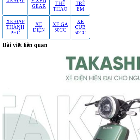
XE ĐẠP
FIXED
THỂ
TRẺ
GEAR
THAO
EM
XE ĐẠP
XE
XE
XE GA
THÀNH
CUB
ĐIỆN
50CC
PHỐ
50CC
Bài viết liên quan