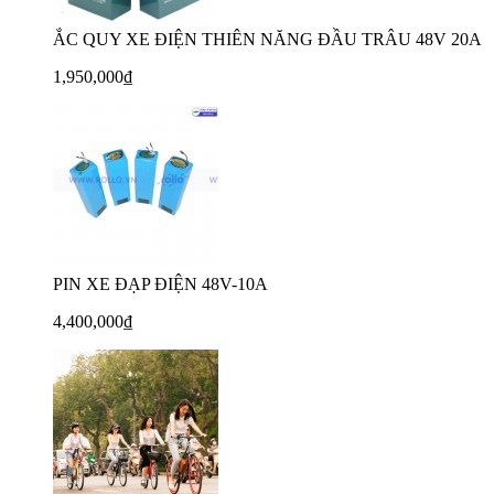
ẮC QUY XE ĐIỆN THIÊN NĂNG ĐẦU TRÂU 48V 20A
1,950,000₫
PIN XE ĐẠP ĐIỆN 48V-10A
4,400,000₫