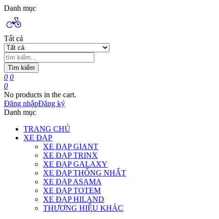
Danh mục
Tất cả
Tìm kiếm
0
0
0
No products in the cart.
Đăng nhập
Đăng ký
Danh mục
TRANG CHỦ
XE ĐẠP
XE ĐẠP GIANT
XE ĐẠP TRINX
XE ĐẠP GALAXY
XE ĐẠP THỐNG NHẤT
XE ĐẠP ASAMA
XE ĐẠP TOTEM
XE ĐẠP HILAND
THƯƠNG HIỆU KHÁC