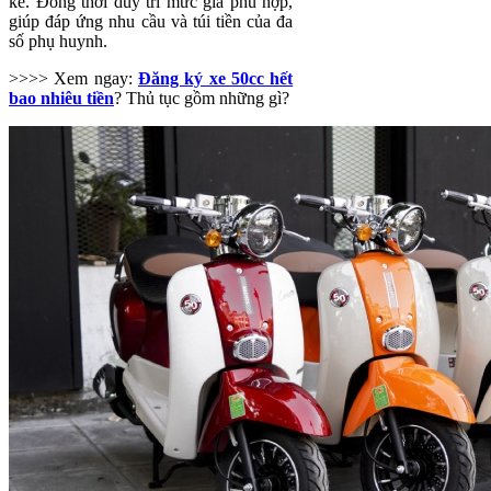
kế. Đồng thời duy trì mức giá phù hợp,
giúp đáp ứng nhu cầu và túi tiền của đa
số phụ huynh.
>>>> Xem ngay:
Đăng ký xe 50cc hết
bao nhiêu tiền
? Thủ tục gồm những gì?