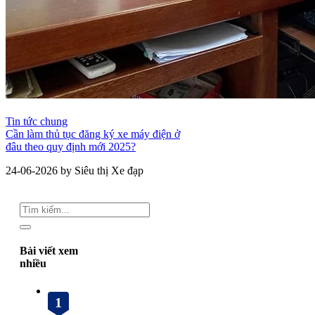
Tin tức chung
Cần làm thủ tục đăng ký xe máy điện ở
đâu theo quy định mới 2025?
24-06-2026 by Siêu thị Xe đạp
Bài viết xem
nhiều
1