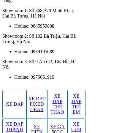
hàng:
Showroom 1: Số 368-370 Minh Khai,
Hai Bà Trưng, Hà Nội
Hotline: 0845959888
Showroom 2: Số 102 Bà Triệu, Hai Bà
Trưng, Hà Nội
Hotline: 0939105689
Showroom 3: Số 9 Âu Cơ, Tây Hồ, Hà
Nội
Hotline: 0976061919
XE
XE
XE ĐẠP
ĐẠP
ĐẠP
XE ĐẠP
FIXED
THỂ
TRẺ
GEAR
THAO
EM
XE ĐẠP
XE
XE
XE GA
THÀNH
CUB
ĐIỆN
50CC