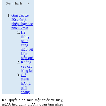
Xem nhanh
Giải đáp xe
50cc được
phép chạy bao
nhiêu km/h
Hệ
thống
phun
xăng
giúp tiết
kiệm
hiệu quả
Không
yêu cầu
bằng lái
Giá
thành
hợp lý,
phải
chăng
Khi quyết định mua một chiếc xe máy,
người tiêu dùng thường quan tâm nhiều