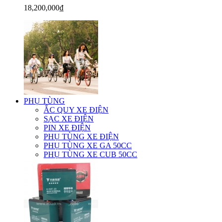
18,200,000₫
PHỤ TÙNG
ẮC QUY XE ĐIỆN
SẠC XE ĐIỆN
PIN XE ĐIỆN
PHỤ TÙNG XE ĐIỆN
PHỤ TÙNG XE GA 50CC
PHỤ TÙNG XE CUB 50CC