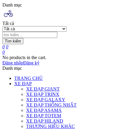
Danh mục
Tất cả
Tìm kiếm
0
0
0
No products in the cart.
Đăng nhập
Đăng ký
Danh mục
TRANG CHỦ
XE ĐẠP
XE ĐẠP GIANT
XE ĐẠP TRINX
XE ĐẠP GALAXY
XE ĐẠP THỐNG NHẤT
XE ĐẠP ASAMA
XE ĐẠP TOTEM
XE ĐẠP HILAND
THƯƠNG HIỆU KHÁC