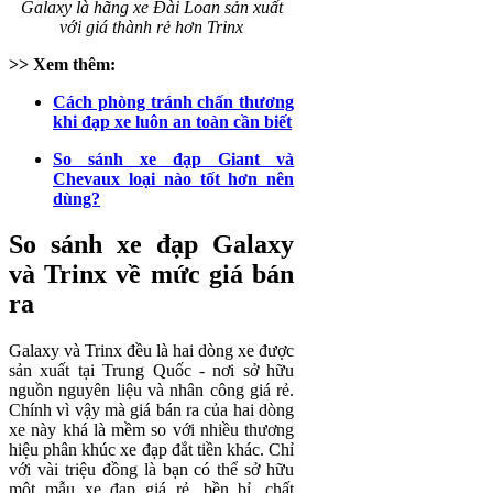
Galaxy là hãng xe Đài Loan sản xuất
với giá thành rẻ hơn Trinx
>> Xem thêm:
Cách phòng tránh chấn thương
khi đạp xe luôn an toàn cần biết
So sánh xe đạp Giant và
Chevaux loại nào tốt hơn nên
dùng?
So sánh xe đạp Galaxy
và Trinx về mức giá bán
ra
Galaxy và Trinx đều là hai dòng xe được
sản xuất tại Trung Quốc - nơi sở hữu
nguồn nguyên liệu và nhân công giá rẻ.
Chính vì vậy mà giá bán ra của hai dòng
xe này khá là mềm so với nhiều thương
hiệu phân khúc xe đạp đắt tiền khác. Chỉ
với vài triệu đồng là bạn có thể sở hữu
một mẫu xe đạp giá rẻ, bền bỉ, chất