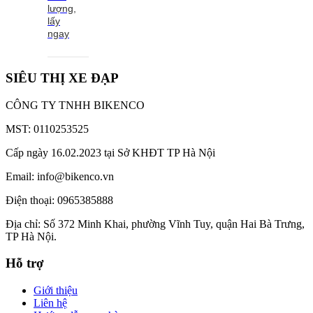
lượng,
lấy
ngay
SIÊU THỊ XE ĐẠP
CÔNG TY TNHH BIKENCO
MST: 0110253525
Cấp ngày 16.02.2023 tại Sở KHĐT TP Hà Nội
Email: info@bikenco.vn
Điện thoại: 0965385888
Địa chỉ: Số 372 Minh Khai, phường Vĩnh Tuy, quận Hai Bà Trưng,
TP Hà Nội.
Hỗ trợ
Giới thiệu
Liên hệ