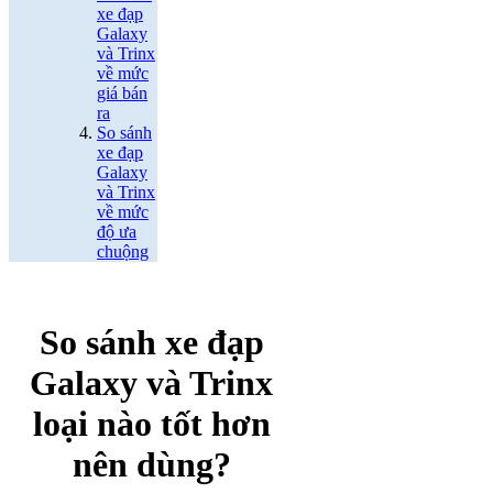
xe đạp
Galaxy
và Trinx
về mức
giá bán
ra
So sánh
xe đạp
Galaxy
và Trinx
về mức
độ ưa
chuộng
So sánh xe đạp
Galaxy và Trinx
loại nào tốt hơn
nên dùng?