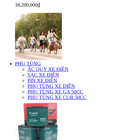
18,200,000₫
PHỤ TÙNG
ẮC QUY XE ĐIỆN
SẠC XE ĐIỆN
PIN XE ĐIỆN
PHỤ TÙNG XE ĐIỆN
PHỤ TÙNG XE GA 50CC
PHỤ TÙNG XE CUB 50CC