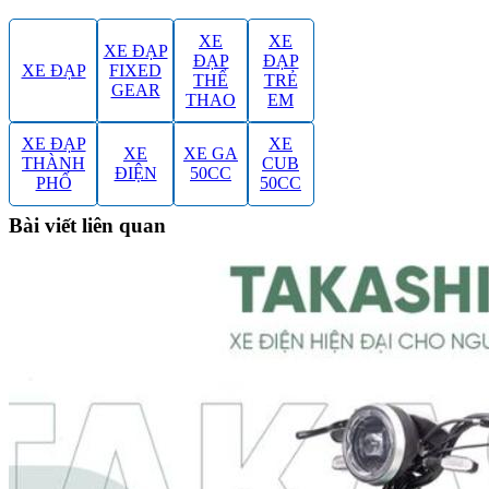
XE
XE
XE ĐẠP
ĐẠP
ĐẠP
XE ĐẠP
FIXED
THỂ
TRẺ
GEAR
THAO
EM
XE ĐẠP
XE
XE
XE GA
THÀNH
CUB
ĐIỆN
50CC
PHỐ
50CC
Bài viết liên quan