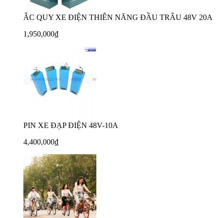
ẮC QUY XE ĐIỆN THIÊN NĂNG ĐẦU TRÂU 48V 20A
1,950,000₫
PIN XE ĐẠP ĐIỆN 48V-10A
4,400,000₫