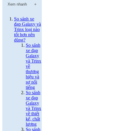
Xem nhanh
So sánh xe
đạp Galaxy và
Trinx loại nào
tốt hơn nên
dùng?
So sánh
xe đạp
Galaxy
và Trinx
về
thương
hiệu và
sự nổi
tiếng
So sánh
xe đạp
Galaxy
và Trinx
về thiết
kế, chất
lượng
So sánh