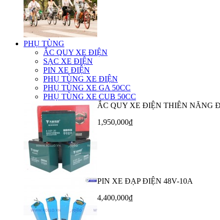
PHỤ TÙNG
ẮC QUY XE ĐIỆN
SẠC XE ĐIỆN
PIN XE ĐIỆN
PHỤ TÙNG XE ĐIỆN
PHỤ TÙNG XE GA 50CC
PHỤ TÙNG XE CUB 50CC
ẮC QUY XE ĐIỆN THIÊN NĂNG 
1,950,000₫
PIN XE ĐẠP ĐIỆN 48V-10A
4,400,000₫