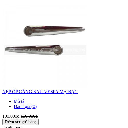
NẸP ỐP CÀNG SAU VESPA MẠ BẠC
Mô tả
Đánh giá (0)
100,000₫
150,000₫
Thêm vào giỏ hàng
Danh mục