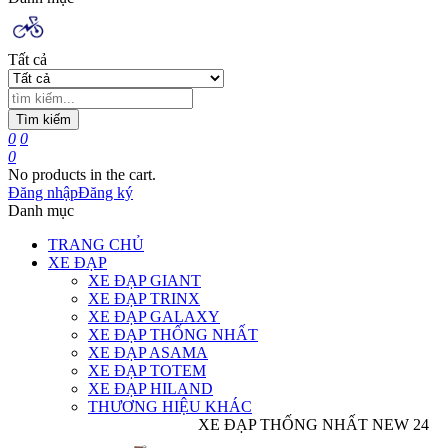
Tất cả
Tìm kiếm
0
0
0
No products in the cart.
Đăng nhập
Đăng ký
Danh mục
TRANG CHỦ
XE ĐẠP
XE ĐẠP GIANT
XE ĐẠP TRINX
XE ĐẠP GALAXY
XE ĐẠP THỐNG NHẤT
XE ĐẠP ASAMA
XE ĐẠP TOTEM
XE ĐẠP HILAND
THƯƠNG HIỆU KHÁC
XE ĐẠP THỐNG NHẤT NEW 24