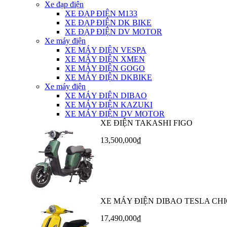
Xe đạp điện
XE ĐẠP ĐIỆN M133
XE ĐẠP ĐIỆN DK BIKE
XE ĐẠP ĐIỆN DV MOTOR
Xe máy điện
XE MÁY ĐIỆN VESPA
XE MÁY ĐIỆN XMEN
XE MÁY ĐIỆN GOGO
XE MÁY ĐIỆN DKBIKE
Xe máy điện
XE MÁY ĐIỆN DIBAO
XE MÁY ĐIỆN KAZUKI
XE MÁY ĐIỆN DV MOTOR
XE ĐIỆN TAKASHI FIGO
13,500,000₫
XE MÁY ĐIỆN DIBAO TESLA CHI
17,490,000₫