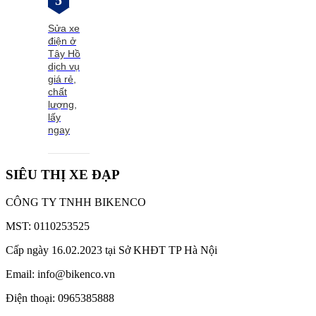
5
Sửa xe
điện ở
Tây Hồ
dịch vụ
giá rẻ,
chất
lượng,
lấy
ngay
SIÊU THỊ XE ĐẠP
CÔNG TY TNHH BIKENCO
MST: 0110253525
Cấp ngày 16.02.2023 tại Sở KHĐT TP Hà Nội
Email: info@bikenco.vn
Điện thoại: 0965385888