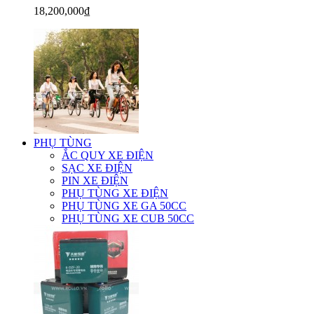
18,200,000₫
PHỤ TÙNG
ẮC QUY XE ĐIỆN
SẠC XE ĐIỆN
PIN XE ĐIỆN
PHỤ TÙNG XE ĐIỆN
PHỤ TÙNG XE GA 50CC
PHỤ TÙNG XE CUB 50CC