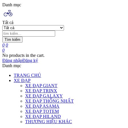
Danh mục
Tất cả
Tìm kiếm
0
0
0
No products in the cart.
Đăng nhập
Đăng ký
Danh mục
TRANG CHỦ
XE ĐẠP
XE ĐẠP GIANT
XE ĐẠP TRINX
XE ĐẠP GALAXY
XE ĐẠP THỐNG NHẤT
XE ĐẠP ASAMA
XE ĐẠP TOTEM
XE ĐẠP HILAND
THƯƠNG HIỆU KHÁC