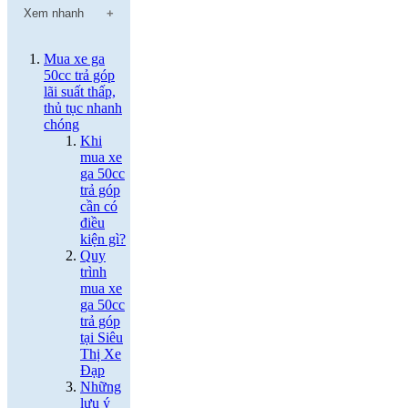
Xem nhanh
Mua xe ga
50cc trả góp
lãi suất thấp,
thủ tục nhanh
chóng
Khi
mua xe
ga 50cc
trả góp
cần có
điều
kiện gì?
Quy
trình
mua xe
ga 50cc
trả góp
tại Siêu
Thị Xe
Đạp
Những
lưu ý