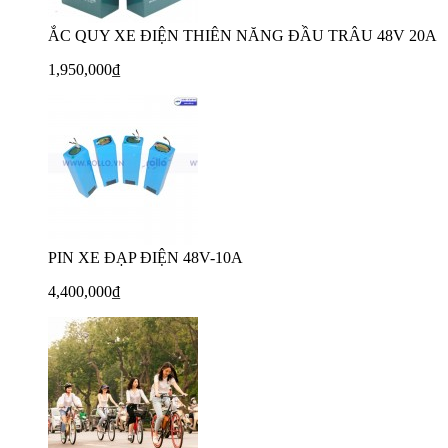
ẮC QUY XE ĐIỆN THIÊN NĂNG ĐẦU TRÂU 48V 20A
1,950,000₫
PIN XE ĐẠP ĐIỆN 48V-10A
4,400,000₫