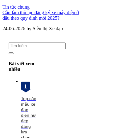
Tin tức chung
Cần làm thủ tục đăng ký xe máy điện ở
đâu theo quy định mới 2025?
24-06-2026 by Siêu thị Xe đạp
Bài viết xem
nhiều
1
Top các
mẫu xe
đạp
điện nữ
đẹp
đáng
lựa
chọn