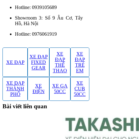
Hotline: 0939105689
Showroom 3: Số 9 Âu Cơ, Tây
Hồ, Hà Nội
Hotline: 0976061919
XE
XE
XE ĐẠP
ĐẠP
ĐẠP
XE ĐẠP
FIXED
THỂ
TRẺ
GEAR
THAO
EM
XE ĐẠP
XE
XE
XE GA
THÀNH
CUB
ĐIỆN
50CC
PHỐ
50CC
Bài viết liên quan