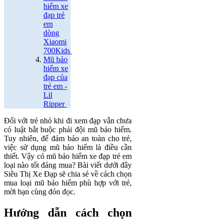
hiểm xe
đạp trẻ
em
dòng
Xiaomi
700Kids
Mũ bảo
hiểm xe
đạp của
trẻ em -
Lil
Ripper
Đối với trẻ nhỏ khi đi xem đạp vẫn chưa
có luật bắt buộc phải đội mũ bảo hiểm.
Tuy nhiên, để đảm bảo an toàn cho trẻ,
việc sử dụng mũ bảo hiểm là điều cần
thiết. Vậy có mũ bảo hiểm xe đạp trẻ em
loại nào tốt đáng mua? Bài viết dưới đây
Siêu Thị Xe Đạp sẽ chia sẻ về cách chọn
mua loại mũ bảo hiểm phù hợp với trẻ,
mời bạn cùng đón đọc.
Hướng dẫn cách chọn