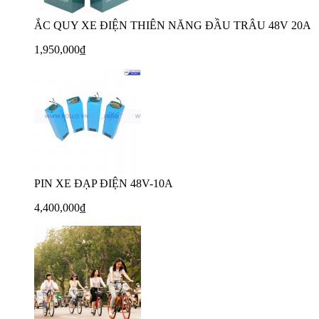
ẮC QUY XE ĐIỆN THIÊN NĂNG ĐẦU TRÂU 48V 20A
1,950,000₫
PIN XE ĐẠP ĐIỆN 48V-10A
4,400,000₫