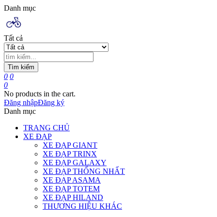
Danh mục
Tất cả
Tìm kiếm
0
0
0
No products in the cart.
Đăng nhập
Đăng ký
Danh mục
TRANG CHỦ
XE ĐẠP
XE ĐẠP GIANT
XE ĐẠP TRINX
XE ĐẠP GALAXY
XE ĐẠP THỐNG NHẤT
XE ĐẠP ASAMA
XE ĐẠP TOTEM
XE ĐẠP HILAND
THƯƠNG HIỆU KHÁC