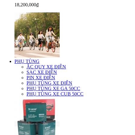
18,200,000₫
PHỤ TÙNG
ẮC QUY XE ĐIỆN
SẠC XE ĐIỆN
PIN XE ĐIỆN
PHỤ TÙNG XE ĐIỆN
PHỤ TÙNG XE GA 50CC
PHỤ TÙNG XE CUB 50CC