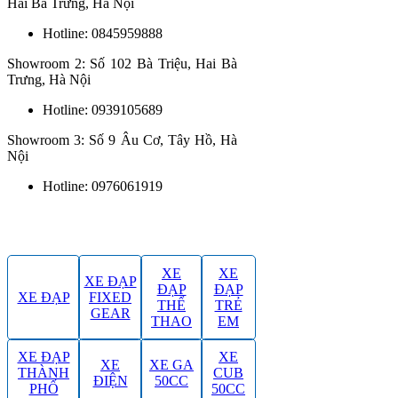
Hai Bà Trưng, Hà Nội
Hotline: 0845959888
Showroom 2: Số 102 Bà Triệu, Hai Bà
Trưng, Hà Nội
Hotline: 0939105689
Showroom 3: Số 9 Âu Cơ, Tây Hồ, Hà
Nội
Hotline: 0976061919
XE
XE
XE ĐẠP
ĐẠP
ĐẠP
XE ĐẠP
FIXED
THỂ
TRẺ
GEAR
THAO
EM
XE ĐẠP
XE
XE
XE GA
THÀNH
CUB
ĐIỆN
50CC
PHỐ
50CC