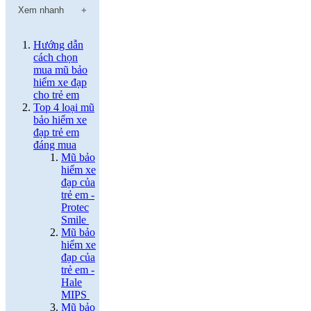
Xem nhanh
Hướng dẫn
cách chọn
mua mũ bảo
hiểm xe đạp
cho trẻ em
Top 4 loại mũ
bảo hiểm xe
đạp trẻ em
đáng mua
Mũ bảo
hiểm xe
đạp của
trẻ em -
Protec
Smile
Mũ bảo
hiểm xe
đạp của
trẻ em -
Hale
MIPS
Mũ bảo