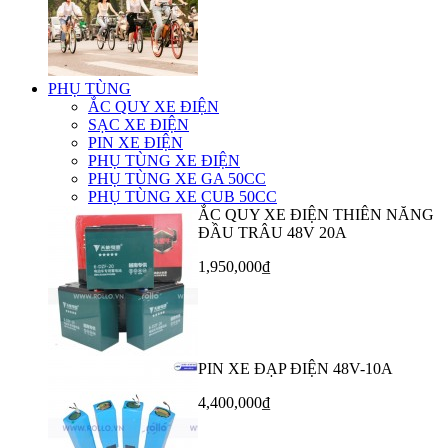
PHỤ TÙNG
ẮC QUY XE ĐIỆN
SẠC XE ĐIỆN
PIN XE ĐIỆN
PHỤ TÙNG XE ĐIỆN
PHỤ TÙNG XE GA 50CC
PHỤ TÙNG XE CUB 50CC
ẮC QUY XE ĐIỆN THIÊN NĂNG
ĐẦU TRÂU 48V 20A
1,950,000₫
PIN XE ĐẠP ĐIỆN 48V-10A
4,400,000₫