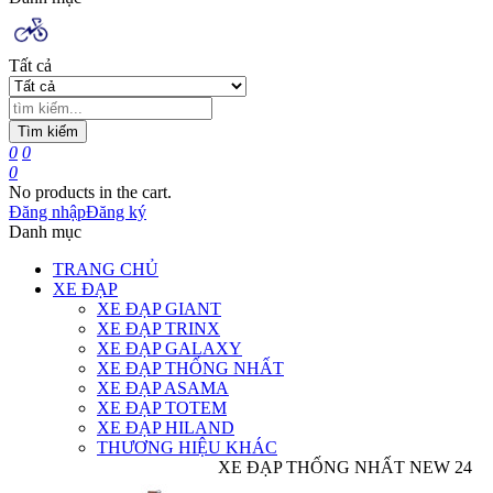
Tất cả
Tìm kiếm
0
0
0
No products in the cart.
Đăng nhập
Đăng ký
Danh mục
TRANG CHỦ
XE ĐẠP
XE ĐẠP GIANT
XE ĐẠP TRINX
XE ĐẠP GALAXY
XE ĐẠP THỐNG NHẤT
XE ĐẠP ASAMA
XE ĐẠP TOTEM
XE ĐẠP HILAND
THƯƠNG HIỆU KHÁC
XE ĐẠP THỐNG NHẤT NEW 24