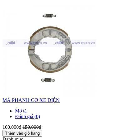
MÁ PHANH CƠ XE ĐIỆN
Mô tả
Đánh giá (0)
100,000₫
150,000₫
Thêm vào giỏ hàng
Danh mục