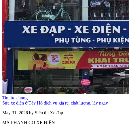
Tin tức chung
Sửa xe điện ở Tây Hồ dịch vụ giá rẻ, chất lượng, lấy ngay
May 31, 2026 by Siêu thị Xe đạp
MÁ PHANH CƠ XE ĐIỆN