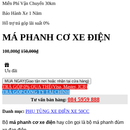
Miễn Phí Vận Chuyển 30km
Bảo Hành Xe 1 Năm
Hỗ trợ trả góp lãi suất 0%
MÁ PHANH CƠ XE ĐIỆN
100,000₫
150,000₫
Ưu đãi
MUA NGAY
(Giao tận nơi hoặc nhận tại cửa hàng)
TRẢ GÓP 0% QUA THẺ
(Visa, Master, JCB)
TRẢ GÓP CÔNG TY TÀI CHÍNH
084 5959 888
Tư vấn bán hàng:
Danh mục:
PHỤ TÙNG XE ĐIỆN XE 50CC
Bộ
má phanh cơ xe điện
hay còn gọi là bộ má phanh đùm
xe đạp điện.