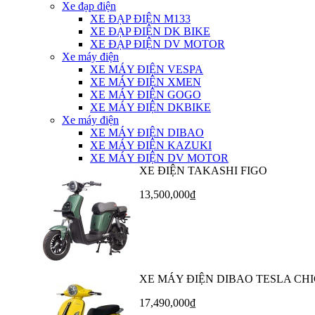
Xe đạp điện
XE ĐẠP ĐIỆN M133
XE ĐẠP ĐIỆN DK BIKE
XE ĐẠP ĐIỆN DV MOTOR
Xe máy điện
XE MÁY ĐIỆN VESPA
XE MÁY ĐIỆN XMEN
XE MÁY ĐIỆN GOGO
XE MÁY ĐIỆN DKBIKE
Xe máy điện
XE MÁY ĐIỆN DIBAO
XE MÁY ĐIỆN KAZUKI
XE MÁY ĐIỆN DV MOTOR
XE ĐIỆN TAKASHI FIGO
13,500,000₫
XE MÁY ĐIỆN DIBAO TESLA CHI
17,490,000₫