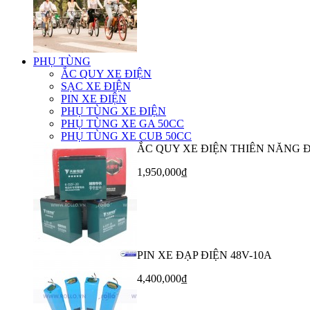
PHỤ TÙNG
ẮC QUY XE ĐIỆN
SẠC XE ĐIỆN
PIN XE ĐIỆN
PHỤ TÙNG XE ĐIỆN
PHỤ TÙNG XE GA 50CC
PHỤ TÙNG XE CUB 50CC
ẮC QUY XE ĐIỆN THIÊN NĂNG 
1,950,000₫
PIN XE ĐẠP ĐIỆN 48V-10A
4,400,000₫