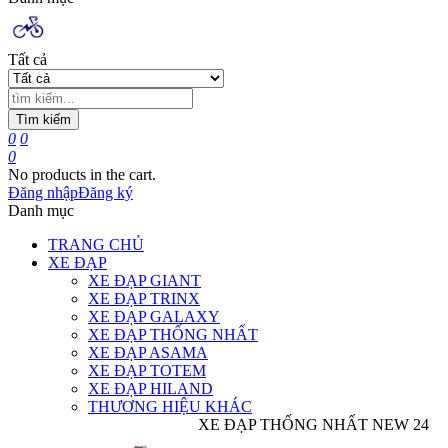
Tất cả
Tìm kiếm
0
0
0
No products in the cart.
Đăng nhập
Đăng ký
Danh mục
TRANG CHỦ
XE ĐẠP
XE ĐẠP GIANT
XE ĐẠP TRINX
XE ĐẠP GALAXY
XE ĐẠP THỐNG NHẤT
XE ĐẠP ASAMA
XE ĐẠP TOTEM
XE ĐẠP HILAND
THƯƠNG HIỆU KHÁC
XE ĐẠP THỐNG NHẤT NEW 24