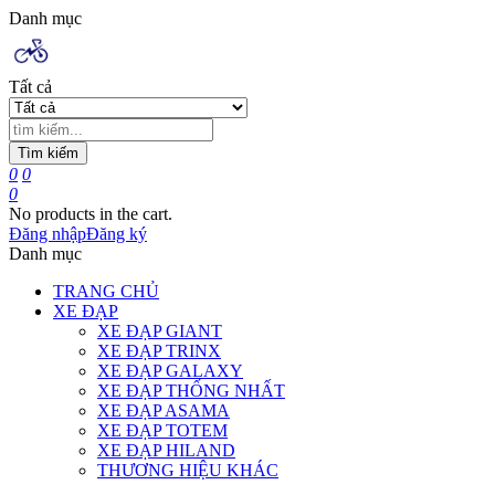
Danh mục
Tất cả
Tìm kiếm
0
0
0
No products in the cart.
Đăng nhập
Đăng ký
Danh mục
TRANG CHỦ
XE ĐẠP
XE ĐẠP GIANT
XE ĐẠP TRINX
XE ĐẠP GALAXY
XE ĐẠP THỐNG NHẤT
XE ĐẠP ASAMA
XE ĐẠP TOTEM
XE ĐẠP HILAND
THƯƠNG HIỆU KHÁC