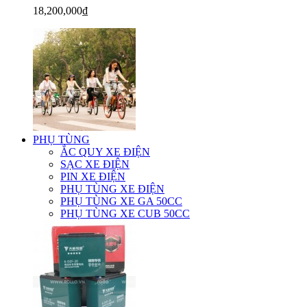
18,200,000₫
PHỤ TÙNG
ẮC QUY XE ĐIỆN
SẠC XE ĐIỆN
PIN XE ĐIỆN
PHỤ TÙNG XE ĐIỆN
PHỤ TÙNG XE GA 50CC
PHỤ TÙNG XE CUB 50CC