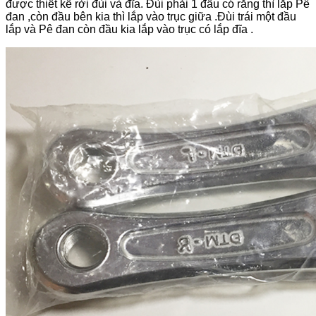
được thiết kế rời đùi và đĩa. Đùi phải 1 đầu có răng thì lắp Pê
đan ,còn đầu bên kia thì lắp vào trục giữa .Đùi trái một đầu
lắp và Pê đan còn đầu kia lắp vào trục có lắp đĩa .