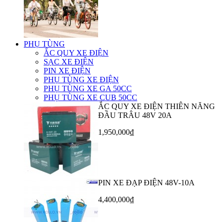
PHỤ TÙNG
ẮC QUY XE ĐIỆN
SẠC XE ĐIỆN
PIN XE ĐIỆN
PHỤ TÙNG XE ĐIỆN
PHỤ TÙNG XE GA 50CC
PHỤ TÙNG XE CUB 50CC
ẮC QUY XE ĐIỆN THIÊN NĂNG
ĐẦU TRÂU 48V 20A
1,950,000₫
PIN XE ĐẠP ĐIỆN 48V-10A
4,400,000₫