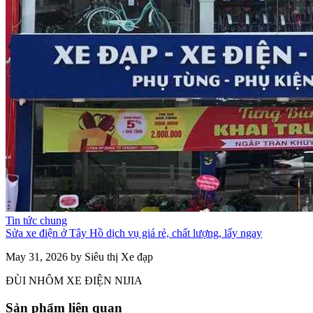
Tin tức chung
Sửa xe điện ở Tây Hồ dịch vụ giá rẻ, chất lượng, lấy ngay
May 31, 2026 by Siêu thị Xe đạp
ĐÙI NHÔM XE ĐIỆN NIJIA
Sản phẩm liên quan