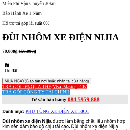
Miễn Phí Vận Chuyển 30km
Bảo Hành Xe 1 Năm
Hỗ trợ trả góp lãi suất 0%
ĐÙI NHÔM XE ĐIỆN NIJIA
70,000₫
150,000₫
Ưu đãi
MUA NGAY
(Giao tận nơi hoặc nhận tại cửa hàng)
TRẢ GÓP 0% QUA THẺ
(Visa, Master, JCB)
TRẢ GÓP CÔNG TY TÀI CHÍNH
084 5959 888
Tư vấn bán hàng:
Danh mục:
PHỤ TÙNG XE ĐIỆN XE 50CC
Đùi nhôm xe điện Nijia
được làm bằng chất liệu nhôm hợp
kim nên đảm bảo độ chịu tải cao. Đùi nhôm xe điện Nijia