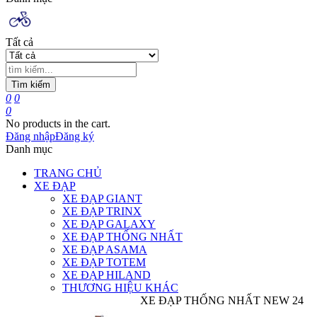
Tất cả
Tìm kiếm
0
0
0
No products in the cart.
Đăng nhập
Đăng ký
Danh mục
TRANG CHỦ
XE ĐẠP
XE ĐẠP GIANT
XE ĐẠP TRINX
XE ĐẠP GALAXY
XE ĐẠP THỐNG NHẤT
XE ĐẠP ASAMA
XE ĐẠP TOTEM
XE ĐẠP HILAND
THƯƠNG HIỆU KHÁC
XE ĐẠP THỐNG NHẤT NEW 24