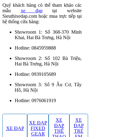
Quý khách hàng có thể tham khảo các
mẫu
xe đạp
tại website
Sieuthixedap.com hoặc mua trực tiếp tại
hệ thống cửa hàng:
Showroom 1: Số 368-370 Minh
Khai, Hai Bà Trưng, Hà Nội
Hotline: 0845959888
Showroom 2: Số 102 Bà Triệu,
Hai Bà Trưng, Hà Nội
Hotline: 0939105689
Showroom 3: Số 9 Âu Cơ, Tây
Hồ, Hà Nội
Hotline: 0976061919
XE
XE
XE ĐẠP
ĐẠP
ĐẠP
XE ĐẠP
FIXED
THỂ
TRẺ
GEAR
THAO
EM