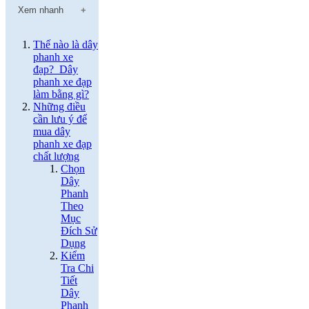
Xem nhanh
Thế nào là dây
phanh xe
đạp? Dây
phanh xe đạp
làm bằng gì?
Những điều
cần lưu ý để
mua dây
phanh xe đạp
chất lượng
Chọn
Dây
Phanh
Theo
Mục
Đích Sử
Dụng
Kiểm
Tra Chi
Tiết
Dây
Phanh