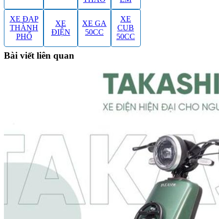
XE ĐẠP
XE
XE
XE GA
THÀNH
CUB
ĐIỆN
50CC
PHỐ
50CC
Bài viết liên quan