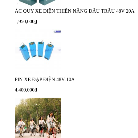
ẮC QUY XE ĐIỆN THIÊN NĂNG ĐẦU TRÂU 48V 20A
1,950,000₫
PIN XE ĐẠP ĐIỆN 48V-10A
4,400,000₫