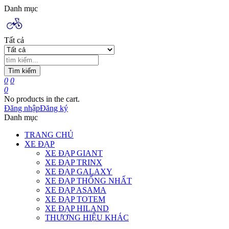
Danh mục
Tất cả
Tìm kiếm
0
0
0
No products in the cart.
Đăng nhập
Đăng ký
Danh mục
TRANG CHỦ
XE ĐẠP
XE ĐẠP GIANT
XE ĐẠP TRINX
XE ĐẠP GALAXY
XE ĐẠP THỐNG NHẤT
XE ĐẠP ASAMA
XE ĐẠP TOTEM
XE ĐẠP HILAND
THƯƠNG HIỆU KHÁC