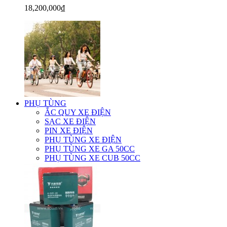
18,200,000₫
PHỤ TÙNG
ẮC QUY XE ĐIỆN
SẠC XE ĐIỆN
PIN XE ĐIỆN
PHỤ TÙNG XE ĐIỆN
PHỤ TÙNG XE GA 50CC
PHỤ TÙNG XE CUB 50CC