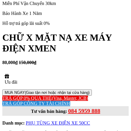
Miễn Phí Vận Chuyển 30km
Bảo Hành Xe 1 Năm
Hỗ trợ trả góp lãi suất 0%
CHỮ X MẶT NẠ XE MÁY
ĐIỆN XMEN
80,000₫
150,000₫
Ưu đãi
MUA NGAY
(Giao tận nơi hoặc nhận tại cửa hàng)
TRẢ GÓP 0% QUA THẺ
(Visa, Master, JCB)
TRẢ GÓP CÔNG TY TÀI CHÍNH
084 5959 888
Tư vấn bán hàng:
Danh mục:
PHỤ TÙNG XE ĐIỆN XE 50CC