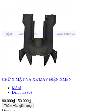
CHỮ X MẶT NẠ XE MÁY ĐIỆN XMEN
Mô tả
Đánh giá (0)
80,000₫
150,000₫
Thêm vào giỏ hàng
Danh mục