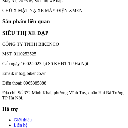
May 31, 2026 by Siêu thị Xe đạp
CHỮ X MẶT NẠ XE MÁY ĐIỆN XMEN
Sản phẩm liên quan
SIÊU THỊ XE ĐẠP
CÔNG TY TNHH BIKENCO
MST: 0110253525
Cấp ngày 16.02.2023 tại Sở KHĐT TP Hà Nội
Email: info@bikenco.vn
Điện thoại: 0965385888
Địa chỉ: Số 372 Minh Khai, phường Vĩnh Tuy, quận Hai Bà Trưng,
TP Hà Nội.
Hỗ trợ
Giới thiệu
Liên hệ