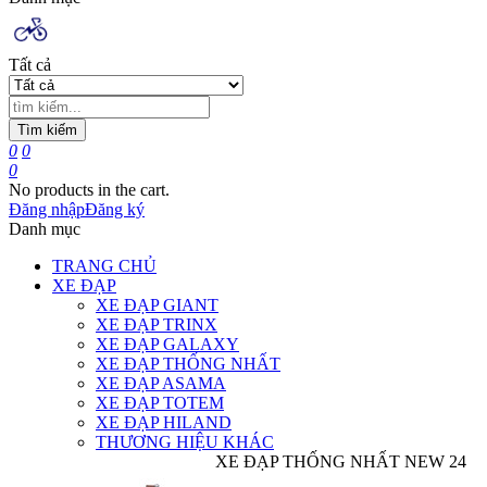
Tất cả
Tìm kiếm
0
0
0
No products in the cart.
Đăng nhập
Đăng ký
Danh mục
TRANG CHỦ
XE ĐẠP
XE ĐẠP GIANT
XE ĐẠP TRINX
XE ĐẠP GALAXY
XE ĐẠP THỐNG NHẤT
XE ĐẠP ASAMA
XE ĐẠP TOTEM
XE ĐẠP HILAND
THƯƠNG HIỆU KHÁC
XE ĐẠP THỐNG NHẤT NEW 24