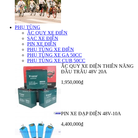
PHỤ TÙNG
ẮC QUY XE ĐIỆN
SẠC XE ĐIỆN
PIN XE ĐIỆN
PHỤ TÙNG XE ĐIỆN
PHỤ TÙNG XE GA 50CC
PHỤ TÙNG XE CUB 50CC
ẮC QUY XE ĐIỆN THIÊN NĂNG
ĐẦU TRÂU 48V 20A
1,950,000₫
PIN XE ĐẠP ĐIỆN 48V-10A
4,400,000₫