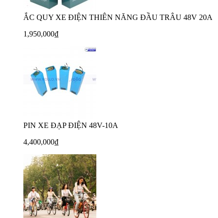
ẮC QUY XE ĐIỆN THIÊN NĂNG ĐẦU TRÂU 48V 20A
1,950,000₫
PIN XE ĐẠP ĐIỆN 48V-10A
4,400,000₫