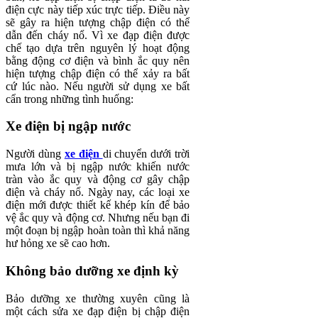
điện cực này tiếp xúc trực tiếp. Điều này
sẽ gây ra hiện tượng chập điện có thể
dẫn đến cháy nổ. Vì xe đạp điện được
chế tạo dựa trên nguyên lý hoạt động
bằng động cơ điện và bình ắc quy nên
hiện tượng chập điện có thể xảy ra bất
cứ lúc nào. Nếu người sử dụng xe bất
cẩn trong những tình huống:
Xe điện bị ngập nước
Người dùng
xe điện
di chuyển dưới trời
mưa lớn và bị ngập nước khiến nước
tràn vào ắc quy và động cơ gây chập
điện và cháy nổ. Ngày nay, các loại xe
điện mới được thiết kế khép kín để bảo
vệ ắc quy và động cơ. Nhưng nếu bạn đi
một đoạn bị ngập hoàn toàn thì khả năng
hư hỏng xe sẽ cao hơn.
Không bảo dưỡng xe định kỳ
Bảo dưỡng xe thường xuyên cũng là
một cách sửa xe đạp điện bị chập điện