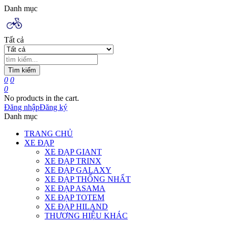
Danh mục
Tất cả
Tìm kiếm
0
0
0
No products in the cart.
Đăng nhập
Đăng ký
Danh mục
TRANG CHỦ
XE ĐẠP
XE ĐẠP GIANT
XE ĐẠP TRINX
XE ĐẠP GALAXY
XE ĐẠP THỐNG NHẤT
XE ĐẠP ASAMA
XE ĐẠP TOTEM
XE ĐẠP HILAND
THƯƠNG HIỆU KHÁC