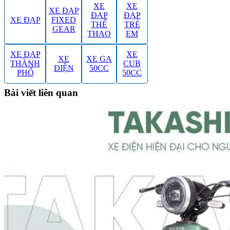
XE
XE
XE ĐẠP
ĐẠP
ĐẠP
XE ĐẠP
FIXED
THỂ
TRẺ
GEAR
THAO
EM
XE ĐẠP
XE
XE
XE GA
THÀNH
CUB
ĐIỆN
50CC
PHỐ
50CC
Bài viết liên quan