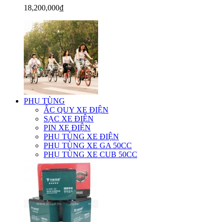
18,200,000₫
PHỤ TÙNG
ẮC QUY XE ĐIỆN
SẠC XE ĐIỆN
PIN XE ĐIỆN
PHỤ TÙNG XE ĐIỆN
PHỤ TÙNG XE GA 50CC
PHỤ TÙNG XE CUB 50CC