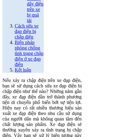
dây điện
trên xe
bị quá
tải
Cách sửa xe
đạp điện bị
chập điện
Biện pháp
phòng chống
tình trạng chập
điện ở xe đạp
điện
Kết luận
Nếu xảy ra chập điện trên xe đạp điện,
bạn sẽ sử dụng cách sửa xe đạp điện bị
chập điện như thế nào? Những năm gần
đây, xe đạp điện dần trở thành phương
tiện di chuyển phổ biến bởi sự tiện lợi.
Hiện nay có rất nhiều thương hiệu sản
xuất xe đạp điện theo nhu cầu sử dụng
của người dân mà không quan tâm đến
chất lượng sản phẩm. Xe đạp điện sẽ
thường xuyên xảy ra tình trạng bị chập
điện. Vậy bạn sẽ xử lý hiện tượng này