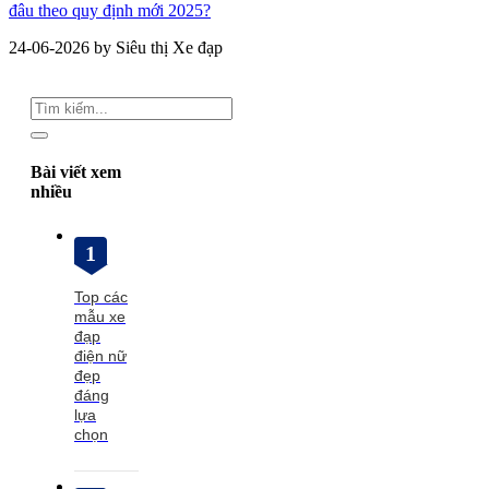
đâu theo quy định mới 2025?
24-06-2026 by Siêu thị Xe đạp
Bài viết xem
nhiều
1
Top các
mẫu xe
đạp
điện nữ
đẹp
đáng
lựa
chọn