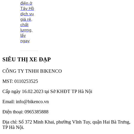
điện ở
Tây Hồ
dịch vụ
giá rẻ,
chất
lượng,
lấy
ngay
SIÊU THỊ XE ĐẠP
CÔNG TY TNHH BIKENCO
MST: 0110253525
Cấp ngày 16.02.2023 tại Sở KHĐT TP Hà Nội
Email: info@bikenco.vn
Điện thoại: 0965385888
Địa chỉ: Số 372 Minh Khai, phường Vĩnh Tuy, quận Hai Bà Trưng,
TP Hà Nội.