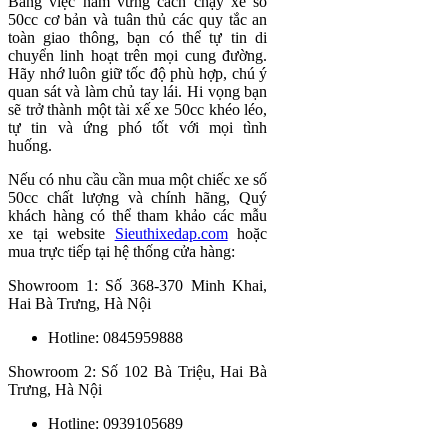
Bằng việc nắm vững cách chạy xe số
50cc cơ bản và tuân thủ các quy tắc an
toàn giao thông, bạn có thể tự tin di
chuyển linh hoạt trên mọi cung đường.
Hãy nhớ luôn giữ tốc độ phù hợp, chú ý
quan sát và làm chủ tay lái. Hi vọng bạn
sẽ trở thành một tài xế xe 50cc khéo léo,
tự tin và ứng phó tốt với mọi tình
huống.
Nếu có nhu cầu cần mua một chiếc xe số
50cc chất lượng và chính hãng, Quý
khách hàng có thể tham khảo các mẫu
xe tại website
Sieuthixedap.com
hoặc
mua trực tiếp tại hệ thống cửa hàng:
Showroom 1: Số 368-370 Minh Khai,
Hai Bà Trưng, Hà Nội
Hotline: 0845959888
Showroom 2: Số 102 Bà Triệu, Hai Bà
Trưng, Hà Nội
Hotline: 0939105689