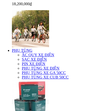
18,200,000₫
PHỤ TÙNG
ẮC QUY XE ĐIỆN
SẠC XE ĐIỆN
PIN XE ĐIỆN
PHỤ TÙNG XE ĐIỆN
PHỤ TÙNG XE GA 50CC
PHỤ TÙNG XE CUB 50CC