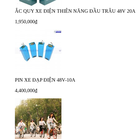
ẮC QUY XE ĐIỆN THIÊN NĂNG ĐẦU TRÂU 48V 20A
1,950,000₫
PIN XE ĐẠP ĐIỆN 48V-10A
4,400,000₫