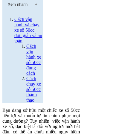
Xem nhanh
Cách vận
hành và chạy
xe số 50cc
đơn giản và an
toàn
Cách
vận
hành xe
số 50cc
đúng
cách
Cách
chạy xe
số 50cc
thành
thạo
Bạn đang sở hữu một chiếc xe số 50cc
tiện lợi và muốn tự tin chinh phục mọi
cung đường? Tuy nhiên, việc vận hành
xe số, đặc biệt là đối với người mới bắt
đầu, có thể ẩn chứa nhiều nguy hiểm