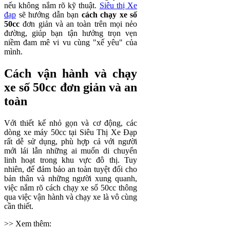
nếu không nắm rõ kỹ thuật.
Siêu thị Xe
đạp
sẽ hướng dẫn bạn
cách chạy xe số
50cc
đơn giản và an toàn trên mọi nẻo
đường, giúp bạn tận hưởng trọn vẹn
niềm đam mê vi vu cùng "xế yêu" của
mình.
Cách vận hành và chạy
xe số 50cc đơn giản và an
toàn
Với thiết kế nhỏ gọn và cơ động, các
dòng xe máy 50cc tại Siêu Thị Xe Đạp
rất dễ sử dụng, phù hợp cả với người
mới lái lẫn những ai muốn di chuyển
linh hoạt trong khu vực đô thị. Tuy
nhiên, để đảm bảo an toàn tuyệt đối cho
bản thân và những người xung quanh,
việc nắm rõ cách chạy xe số 50cc thông
qua việc vận hành và chạy xe là vô cùng
cần thiết.
>> Xem thêm: