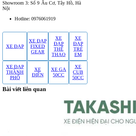
Showroom 3: Số 9 Âu Cơ, Tây Hồ, Hà
Nội
Hotline: 0976061919
XE
XE
XE ĐẠP
ĐẠP
ĐẠP
XE ĐẠP
FIXED
THỂ
TRẺ
GEAR
THAO
EM
XE ĐẠP
XE
XE
XE GA
THÀNH
CUB
ĐIỆN
50CC
PHỐ
50CC
Bài viết liên quan