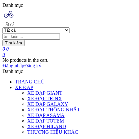
Danh mục
Tất cả
Tìm kiếm
0
0
0
No products in the cart.
Đăng nhập
Đăng ký
Danh mục
TRANG CHỦ
XE ĐẠP
XE ĐẠP GIANT
XE ĐẠP TRINX
XE ĐẠP GALAXY
XE ĐẠP THỐNG NHẤT
XE ĐẠP ASAMA
XE ĐẠP TOTEM
XE ĐẠP HILAND
THƯƠNG HIỆU KHÁC