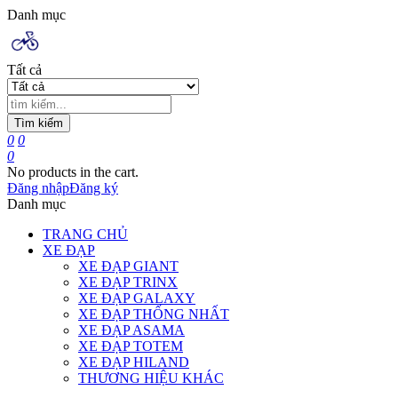
Danh mục
Tất cả
Tìm kiếm
0
0
0
No products in the cart.
Đăng nhập
Đăng ký
Danh mục
TRANG CHỦ
XE ĐẠP
XE ĐẠP GIANT
XE ĐẠP TRINX
XE ĐẠP GALAXY
XE ĐẠP THỐNG NHẤT
XE ĐẠP ASAMA
XE ĐẠP TOTEM
XE ĐẠP HILAND
THƯƠNG HIỆU KHÁC