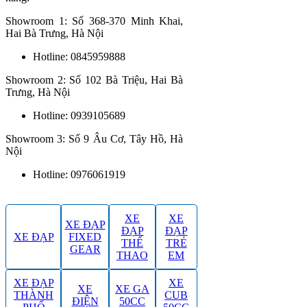
Showroom 1: Số 368-370 Minh Khai,
Hai Bà Trưng, Hà Nội
Hotline: 0845959888
Showroom 2: Số 102 Bà Triệu, Hai Bà
Trưng, Hà Nội
Hotline: 0939105689
Showroom 3: Số 9 Âu Cơ, Tây Hồ, Hà
Nội
Hotline: 0976061919
XE
XE
XE ĐẠP
ĐẠP
ĐẠP
XE ĐẠP
FIXED
THỂ
TRẺ
GEAR
THAO
EM
XE ĐẠP
XE
XE
XE GA
THÀNH
CUB
ĐIỆN
50CC