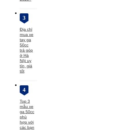
3
Địa chỉ
mua xe
tay ga
50cc
trả góp
ở Hà
Nội uy
tín, giá
tốt
4
Top 3
mẫu xe
ga 50cc
phù
hợp với
các bạn