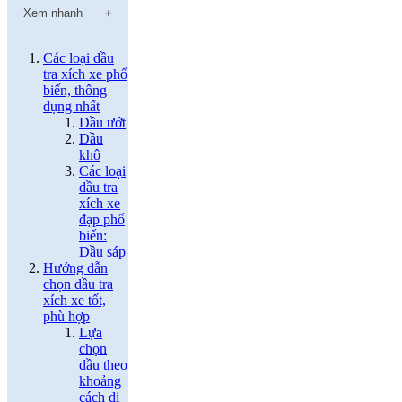
Xem nhanh
Các loại dầu
tra xích xe phổ
biến, thông
dụng nhất
Dầu ướt
Dầu
khô
Các loại
dầu tra
xích xe
đạp phổ
biến:
Dầu sáp
Hướng dẫn
chọn dầu tra
xích xe tốt,
phù hợp
Lựa
chọn
dầu theo
khoảng
cách di