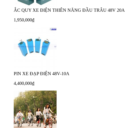
ẮC QUY XE ĐIỆN THIÊN NĂNG ĐẦU TRÂU 48V 20A
1,950,000₫
PIN XE ĐẠP ĐIỆN 48V-10A
4,400,000₫