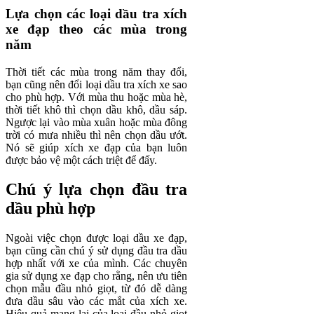
Lựa chọn các loại dầu tra xích
xe đạp theo các mùa trong
năm
Thời tiết các mùa trong năm thay đổi,
bạn cũng nên đổi loại dầu tra xích xe sao
cho phù hợp. Với mùa thu hoặc mùa hè,
thời tiết khô thì chọn dầu khô, dầu sáp.
Ngược lại vào mùa xuân hoặc mùa đông
trời có mưa nhiều thì nên chọn dầu ướt.
Nó sẽ giúp xích xe đạp của bạn luôn
được bảo vệ một cách triệt để đấy.
Chú ý lựa chọn đầu tra
dầu phù hợp
Ngoài việc chọn được loại dầu xe đạp,
bạn cũng cần chú ý sử dụng đầu tra dầu
hợp nhất với xe của mình. Các chuyên
gia sử dụng xe đạp cho rằng, nên ưu tiên
chọn mẫu đầu nhỏ giọt, từ đó dễ dàng
đưa dầu sâu vào các mắt của xích xe.
Hiệu quả mang lại của loại đầu nhỏ giọt