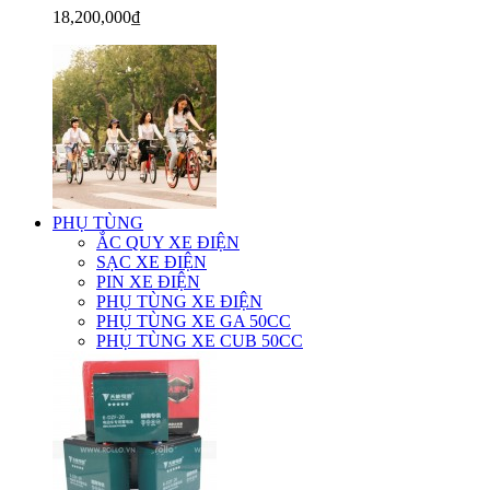
18,200,000₫
PHỤ TÙNG
ẮC QUY XE ĐIỆN
SẠC XE ĐIỆN
PIN XE ĐIỆN
PHỤ TÙNG XE ĐIỆN
PHỤ TÙNG XE GA 50CC
PHỤ TÙNG XE CUB 50CC