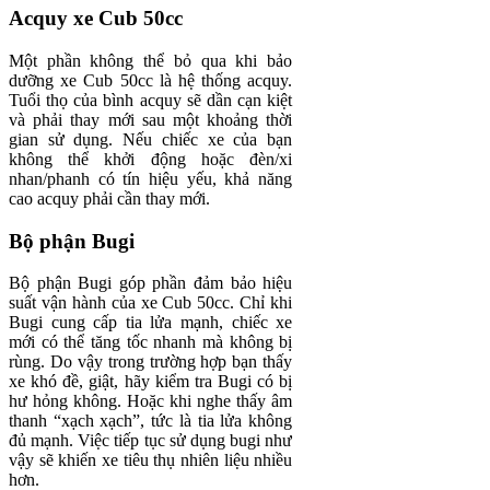
Acquy xe Cub 50cc
Một phần không thể bỏ qua khi bảo
dưỡng xe Cub 50cc là hệ thống acquy.
Tuổi thọ của bình acquy sẽ dần cạn kiệt
và phải thay mới sau một khoảng thời
gian sử dụng. Nếu chiếc xe của bạn
không thể khởi động hoặc đèn/xi
nhan/phanh có tín hiệu yếu, khả năng
cao acquy phải cần thay mới.
Bộ phận Bugi
Bộ phận Bugi góp phần đảm bảo hiệu
suất vận hành của xe Cub 50cc. Chỉ khi
Bugi cung cấp tia lửa mạnh, chiếc xe
mới có thể tăng tốc nhanh mà không bị
rùng. Do vậy trong trường hợp bạn thấy
xe khó đề, giật, hãy kiểm tra Bugi có bị
hư hỏng không. Hoặc khi nghe thấy âm
thanh “xạch xạch”, tức là tia lửa không
đủ mạnh. Việc tiếp tục sử dụng bugi như
vậy sẽ khiến xe tiêu thụ nhiên liệu nhiều
hơn.