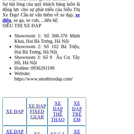
Sự hài lòng của quý khách hàng luôn là
động lực cho sự phát triển của Siêu Thị
Xe Đạp! Cần tư vấn thêm về xe đạp,
xe
điện
, xe ga, xe cub, ...liên hệ:
SIÊU THỊ XE ĐẠP
Showroom 1: Số 368-370 Minh
Khai, Hai Bà Trưng, Hà Nội
Showroom 2: Số 102 Bà Triệu,
Hai Bà Trưng, Hà Nội
Showroom 3: Số 9 Âu Cơ, Tây
Hồ, Hà Nội
Hotline: 0936291199
Website:
https://www.sieuthixedap.com/
XE
XE
XE ĐẠP
ĐẠP
ĐẠP
XE ĐẠP
FIXED
THỂ
TRẺ
GEAR
THAO
EM
XE ĐẠP
XE