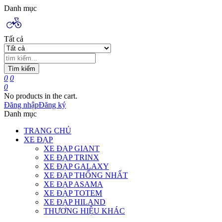
Danh mục
Tất cả
Tìm kiếm
0
0
0
No products in the cart.
Đăng nhập
Đăng ký
Danh mục
TRANG CHỦ
XE ĐẠP
XE ĐẠP GIANT
XE ĐẠP TRINX
XE ĐẠP GALAXY
XE ĐẠP THỐNG NHẤT
XE ĐẠP ASAMA
XE ĐẠP TOTEM
XE ĐẠP HILAND
THƯƠNG HIỆU KHÁC