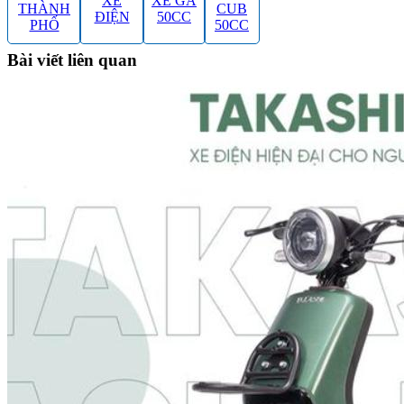
XE
XE GA
THÀNH
CUB
ĐIỆN
50CC
PHỐ
50CC
Bài viết liên quan