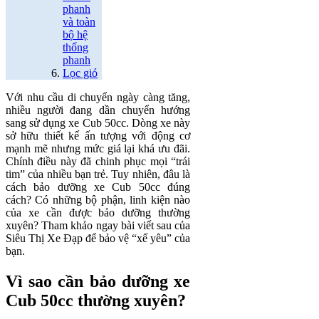
phanh
và toàn
bộ hệ
thống
phanh
Lọc gió
Với nhu cầu di chuyển ngày càng tăng,
nhiều người đang dần chuyển hướng
sang sử dụng xe Cub 50cc. Dòng xe này
sở hữu thiết kế ấn tượng với động cơ
mạnh mẽ nhưng mức giá lại khá ưu đãi.
Chính điều này đã chinh phục mọi “trái
tim” của nhiều bạn trẻ. Tuy nhiên, đâu là
cách bảo dưỡng xe Cub 50cc đúng
cách? Có những bộ phận, linh kiện nào
của xe cần được bảo dưỡng thường
xuyên? Tham khảo ngay bài viết sau của
Siêu Thị Xe Đạp để bảo vệ “xế yêu” của
bạn.
Vì sao cần bảo dưỡng xe
Cub 50cc thường xuyên?