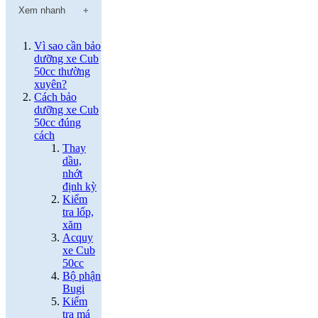
Xem nhanh
Vì sao cần bảo
dưỡng xe Cub
50cc thường
xuyên?
Cách bảo
dưỡng xe Cub
50cc đúng
cách
Thay
dầu,
nhớt
định kỳ
Kiểm
tra lốp,
xăm
Acquy
xe Cub
50cc
Bộ phận
Bugi
Kiểm
tra má