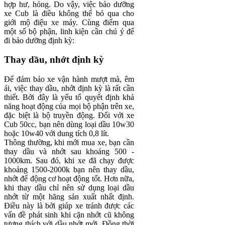
hợp hư, hỏng. Do vậy, việc bảo dưỡng
xe Cub là điều không thể bỏ qua cho
giới mộ điệu xe máy. Cùng điểm qua
một số bộ phận, linh kiện cần chú ý để
đi bảo dưỡng định kỳ:
Thay dầu, nhớt định kỳ
Để đảm bảo xe vận hành mượt mà, êm
ái, việc thay dầu, nhớt định kỳ là rất cần
thiết. Bởi đây là yếu tố quyết định khả
năng hoạt động của mọi bộ phận trên xe,
đặc biệt là bộ truyền động. Đối với xe
Cub 50cc, bạn nên dùng loại dầu 10w30
hoặc 10w40 với dung tích 0,8 lít.
Thông thường, khi mới mua xe, bạn cần
thay dầu và nhớt sau khoảng 500 -
1000km. Sau đó, khi xe đã chạy được
khoảng 1500-2000k bạn nên thay dầu,
nhớt để động cơ hoạt động tốt. Hơn nữa,
khi thay dầu chỉ nên sử dụng loại dầu
nhớt từ một hãng sản xuất nhất định.
Điều này là bởi giúp xe tránh được các
vấn đề phát sinh khi cặn nhớt cũ không
tương thích với dầu nhớt mới. Đồng thời