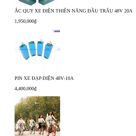
ẮC QUY XE ĐIỆN THIÊN NĂNG ĐẦU TRÂU 48V 20A
1,950,000₫
PIN XE ĐẠP ĐIỆN 48V-10A
4,400,000₫