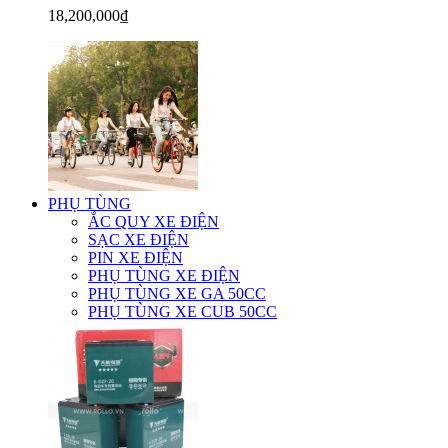
18,200,000₫
PHỤ TÙNG
ẮC QUY XE ĐIỆN
SẠC XE ĐIỆN
PIN XE ĐIỆN
PHỤ TÙNG XE ĐIỆN
PHỤ TÙNG XE GA 50CC
PHỤ TÙNG XE CUB 50CC