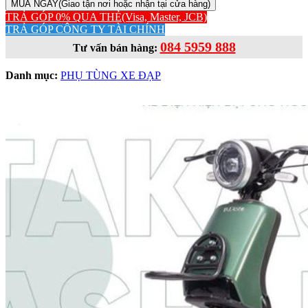
MUA NGAY
(Giao tận nơi hoặc nhận tại cửa hàng)
TRẢ GÓP 0% QUA THẺ
(Visa, Master, JCB)
TRẢ GÓP CÔNG TY TÀI CHÍNH
084 5959 888
Tư vấn bán hàng:
Danh mục:
PHỤ TÙNG XE ĐẠP