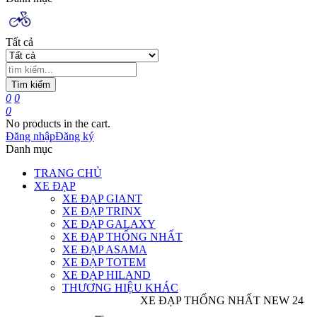
Tất cả
Tìm kiếm
0
0
0
No products in the cart.
Đăng nhập
Đăng ký
Danh mục
TRANG CHỦ
XE ĐẠP
XE ĐẠP GIANT
XE ĐẠP TRINX
XE ĐẠP GALAXY
XE ĐẠP THỐNG NHẤT
XE ĐẠP ASAMA
XE ĐẠP TOTEM
XE ĐẠP HILAND
THƯƠNG HIỆU KHÁC
XE ĐẠP THỐNG NHẤT NEW 24