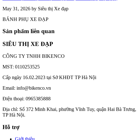
May 31, 2026 by Siêu thị Xe đạp
BÁNH PHỤ XE ĐẠP
Sản phẩm liên quan
SIÊU THỊ XE ĐẠP
CÔNG TY TNHH BIKENCO
MST: 0110253525
Cấp ngày 16.02.2023 tại Sở KHĐT TP Hà Nội
Email: info@bikenco.vn
Điện thoại: 0965385888
Địa chỉ: Số 372 Minh Khai, phường Vĩnh Tuy, quận Hai Bà Trưng,
TP Hà Nội.
Hỗ trợ
Giới thiệu