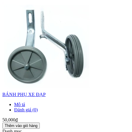
BÁNH PHỤ XE ĐẠP
Mô tả
Đánh giá (0)
50,000₫
Thêm vào giỏ hàng
Danh mục