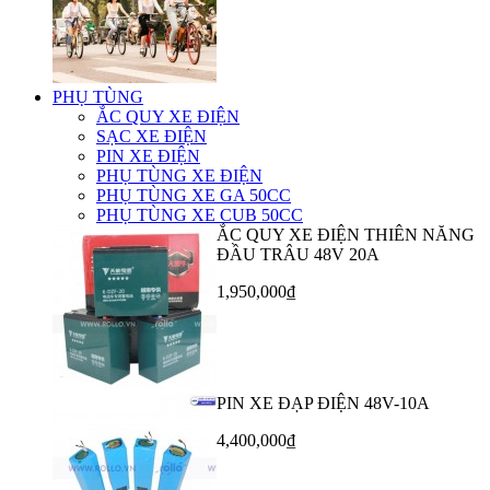
PHỤ TÙNG
ẮC QUY XE ĐIỆN
SẠC XE ĐIỆN
PIN XE ĐIỆN
PHỤ TÙNG XE ĐIỆN
PHỤ TÙNG XE GA 50CC
PHỤ TÙNG XE CUB 50CC
ẮC QUY XE ĐIỆN THIÊN NĂNG
ĐẦU TRÂU 48V 20A
1,950,000₫
PIN XE ĐẠP ĐIỆN 48V-10A
4,400,000₫