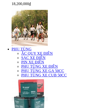
18,200,000₫
PHỤ TÙNG
ẮC QUY XE ĐIỆN
SẠC XE ĐIỆN
PIN XE ĐIỆN
PHỤ TÙNG XE ĐIỆN
PHỤ TÙNG XE GA 50CC
PHỤ TÙNG XE CUB 50CC