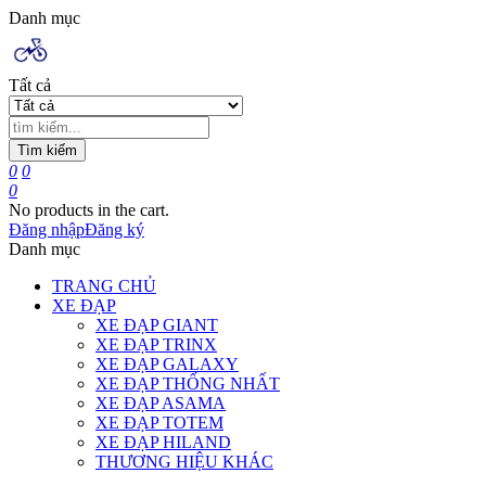
Danh mục
Tất cả
Tìm kiếm
0
0
0
No products in the cart.
Đăng nhập
Đăng ký
Danh mục
TRANG CHỦ
XE ĐẠP
XE ĐẠP GIANT
XE ĐẠP TRINX
XE ĐẠP GALAXY
XE ĐẠP THỐNG NHẤT
XE ĐẠP ASAMA
XE ĐẠP TOTEM
XE ĐẠP HILAND
THƯƠNG HIỆU KHÁC