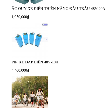
ẮC QUY XE ĐIỆN THIÊN NĂNG ĐẦU TRÂU 48V 20A
1,950,000₫
PIN XE ĐẠP ĐIỆN 48V-10A
4,400,000₫