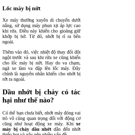
Lốc máy bị nứt
Xe máy thường xuyên di chuyển dưới
nắng, sử dụng máy phun xịt áp lực cao
khi rửa. Điều này khiến cho gioăng giữ
khớp bị hở. Từ đó, nhớt bị rỉ ra bên
ngoài.
Thêm vào đó, việc nhiệt độ thay đổi đột
ngột trước và sau khi rửa xe cũng khiến
cho lốc máy bị nứt. Hay do va chạm,
ngã xe làm va đập lên lốc máy. Đây
chính là nguyên nhân khiến cho nhớt bị
rớt ra ngoài.
Dầu nhớt bị chảy có tác
hại như thế nào?
Có thể bạn chưa biết, nhớt máy đóng vai
trò vô cùng quan trọng đối với động cơ
cũng như hoạt động xe máy. Khi
xe
máy bị chảy dầu nhớt
dẫn đến nhớt
thiếu hụt và gây nên nhiều vấn đề.