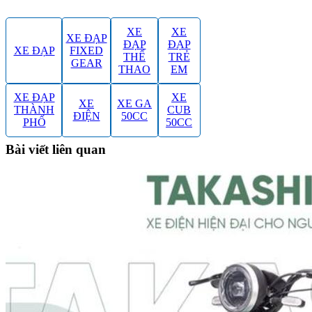
XE
XE
XE ĐẠP
ĐẠP
ĐẠP
XE ĐẠP
FIXED
THỂ
TRẺ
GEAR
THAO
EM
XE ĐẠP
XE
XE
XE GA
THÀNH
CUB
ĐIỆN
50CC
PHỐ
50CC
Bài viết liên quan