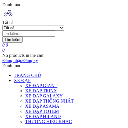
Danh mục
Tất cả
Tìm kiếm
0
0
0
No products in the cart.
Đăng nhập
Đăng ký
Danh mục
TRANG CHỦ
XE ĐẠP
XE ĐẠP GIANT
XE ĐẠP TRINX
XE ĐẠP GALAXY
XE ĐẠP THỐNG NHẤT
XE ĐẠP ASAMA
XE ĐẠP TOTEM
XE ĐẠP HILAND
THƯƠNG HIỆU KHÁC