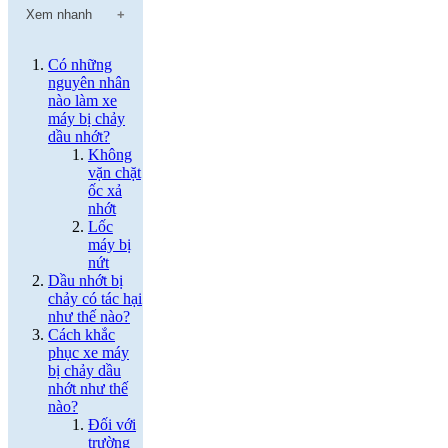
Xem nhanh
Có những
nguyên nhân
nào làm xe
máy bị chảy
dầu nhớt?
Không
vặn chặt
ốc xả
nhớt
Lốc
máy bị
nứt
Dầu nhớt bị
chảy có tác hại
như thế nào?
Cách khắc
phục xe máy
bị chảy dầu
nhớt như thế
nào?
Đối với
trường