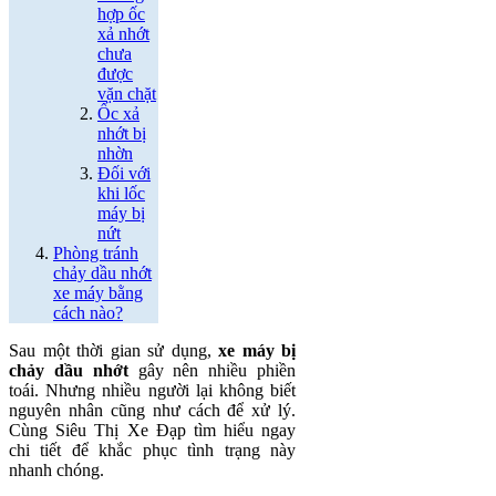
hợp ốc
xả nhớt
chưa
được
vặn chặt
Ốc xả
nhớt bị
nhờn
Đối với
khi lốc
máy bị
nứt
Phòng tránh
chảy dầu nhớt
xe máy bằng
cách nào?
Sau một thời gian sử dụng,
xe máy bị
chảy dầu nhớt
gây nên nhiều phiền
toái. Nhưng nhiều người lại không biết
nguyên nhân cũng như cách để xử lý.
Cùng Siêu Thị Xe Đạp tìm hiểu ngay
chi tiết để khắc phục tình trạng này
nhanh chóng.