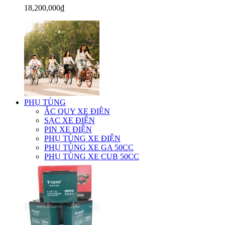
18,200,000₫
PHỤ TÙNG
ẮC QUY XE ĐIỆN
SẠC XE ĐIỆN
PIN XE ĐIỆN
PHỤ TÙNG XE ĐIỆN
PHỤ TÙNG XE GA 50CC
PHỤ TÙNG XE CUB 50CC