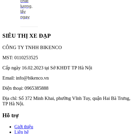
chất
lượng,
lấy
ngay
SIÊU THỊ XE ĐẠP
CÔNG TY TNHH BIKENCO
MST: 0110253525
Cấp ngày 16.02.2023 tại Sở KHĐT TP Hà Nội
Email: info@bikenco.vn
Điện thoại: 0965385888
Địa chỉ: Số 372 Minh Khai, phường Vĩnh Tuy, quận Hai Bà Trưng,
TP Hà Nội.
Hỗ trợ
Giới thiệu
Liên hệ