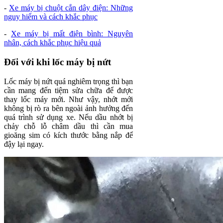
-
Xe máy bị chuột cắn dây điện: Những
nguy hiểm và cách khắc phục
-
Xe máy bị mất điện bình: Nguyên
nhân, cách khắc phục hiệu quả
Đối với khi lốc máy bị nứt
Lốc máy bị nứt quá nghiêm trọng thì bạn
cần mang đến tiệm sửa chữa để được
thay lốc máy mới. Như vậy, nhớt mới
không bị rò ra bên ngoài ảnh hưởng đến
quá trình sử dụng xe. Nếu dầu nhớt bị
chảy chỗ lỗ châm dầu thì cần mua
gioăng sim có kích thước bằng nắp để
đậy lại ngay.