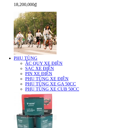
18,200,000₫
PHỤ TÙNG
ẮC QUY XE ĐIỆN
SẠC XE ĐIỆN
PIN XE ĐIỆN
PHỤ TÙNG XE ĐIỆN
PHỤ TÙNG XE GA 50CC
PHỤ TÙNG XE CUB 50CC