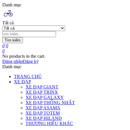
Danh mục
Tất cả
Tìm kiếm
0
0
0
No products in the cart.
Đăng nhập
Đăng ký
Danh mục
TRANG CHỦ
XE ĐẠP
XE ĐẠP GIANT
XE ĐẠP TRINX
XE ĐẠP GALAXY
XE ĐẠP THỐNG NHẤT
XE ĐẠP ASAMA
XE ĐẠP TOTEM
XE ĐẠP HILAND
THƯƠNG HIỆU KHÁC