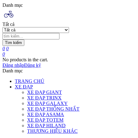
Danh mục
Tất cả
Tìm kiếm
0
0
0
No products in the cart.
Đăng nhập
Đăng ký
Danh mục
TRANG CHỦ
XE ĐẠP
XE ĐẠP GIANT
XE ĐẠP TRINX
XE ĐẠP GALAXY
XE ĐẠP THỐNG NHẤT
XE ĐẠP ASAMA
XE ĐẠP TOTEM
XE ĐẠP HILAND
THƯƠNG HIỆU KHÁC