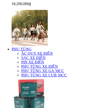
18,200,000₫
PHỤ TÙNG
ẮC QUY XE ĐIỆN
SẠC XE ĐIỆN
PIN XE ĐIỆN
PHỤ TÙNG XE ĐIỆN
PHỤ TÙNG XE GA 50CC
PHỤ TÙNG XE CUB 50CC