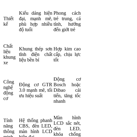
Kiểu dáng hiện
Phong cách
Thiết
đại, mạnh mẽ,
trẻ trung, cá
kế
phù hợp nhiều
tính, hướng
độ tuổi
đến giới trẻ
Chất
Khung thép sơn
Hợp kim cao
liệu
tĩnh điện chất
cấp, chịu lực
khung
liệu bền bỉ
tốt
xe
Động cơ
Công
Động cơ GTR
Bosch hoặc
nghệ
3.0 mạnh mẽ, tối
Dibao cải
động
ưu hiệu suất
tiến, tăng tốc
cơ
nhanh
Màn hình
Tính
Hệ thống phanh
LCD sắc nét,
năng
CBS, đèn LED,
đèn LED,
thông
màn hình LCD
khóa chống
minh
hiện đại