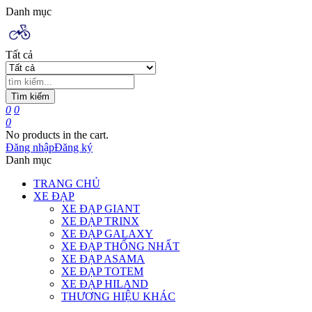
Danh mục
Tất cả
Tìm kiếm
0
0
0
No products in the cart.
Đăng nhập
Đăng ký
Danh mục
TRANG CHỦ
XE ĐẠP
XE ĐẠP GIANT
XE ĐẠP TRINX
XE ĐẠP GALAXY
XE ĐẠP THỐNG NHẤT
XE ĐẠP ASAMA
XE ĐẠP TOTEM
XE ĐẠP HILAND
THƯƠNG HIỆU KHÁC