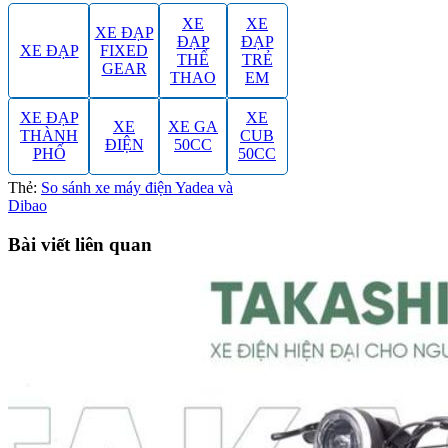
XE
XE
XE ĐẠP
ĐẠP
ĐẠP
XE ĐẠP
FIXED
THỂ
TRẺ
GEAR
THAO
EM
XE ĐẠP
XE
XE
XE GA
THÀNH
CUB
ĐIỆN
50CC
PHỐ
50CC
Thẻ:
So sánh xe máy điện Yadea và
Dibao
Bài viết liên quan