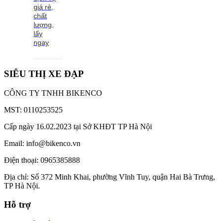
giá rẻ,
chất
lượng,
lấy
ngay
SIÊU THỊ XE ĐẠP
CÔNG TY TNHH BIKENCO
MST: 0110253525
Cấp ngày 16.02.2023 tại Sở KHĐT TP Hà Nội
Email: info@bikenco.vn
Điện thoại: 0965385888
Địa chỉ: Số 372 Minh Khai, phường Vĩnh Tuy, quận Hai Bà Trưng,
TP Hà Nội.
Hỗ trợ