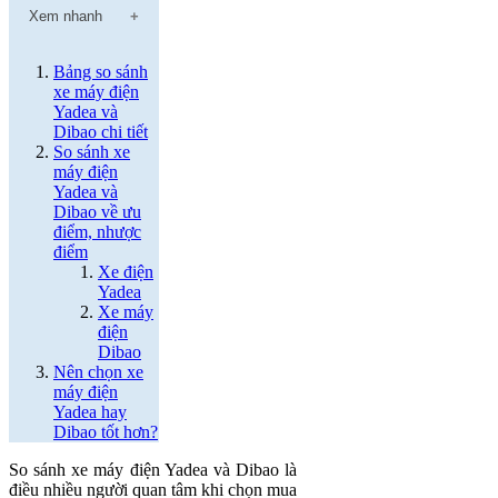
Xem nhanh
Bảng so sánh
xe máy điện
Yadea và
Dibao chi tiết
So sánh xe
máy điện
Yadea và
Dibao về ưu
điểm, nhược
điểm
Xe điện
Yadea
Xe máy
điện
Dibao
Nên chọn xe
máy điện
Yadea hay
Dibao tốt hơn?
So sánh xe máy điện Yadea và Dibao là
điều nhiều người quan tâm khi chọn mua