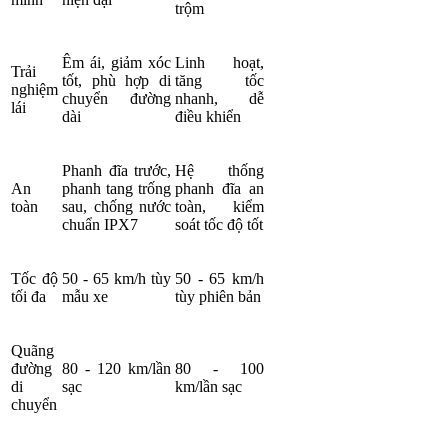
trộm
Êm ái, giảm xóc
Linh hoạt,
Trải
tốt, phù hợp di
tăng tốc
nghiệm
chuyển đường
nhanh, dễ
lái
dài
điều khiển
Phanh đĩa trước,
Hệ thống
An
phanh tang trống
phanh đĩa an
toàn
sau, chống nước
toàn, kiểm
chuẩn IPX7
soát tốc độ tốt
Tốc độ
50 - 65 km/h tùy
50 - 65 km/h
tối đa
mẫu xe
tùy phiên bản
Quãng
đường
80 - 120 km/lần
80 - 100
di
sạc
km/lần sạc
chuyển