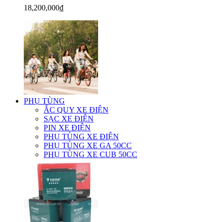
18,200,000₫
PHỤ TÙNG
ẮC QUY XE ĐIỆN
SẠC XE ĐIỆN
PIN XE ĐIỆN
PHỤ TÙNG XE ĐIỆN
PHỤ TÙNG XE GA 50CC
PHỤ TÙNG XE CUB 50CC