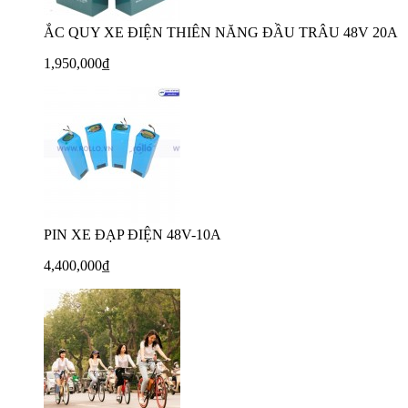
ẮC QUY XE ĐIỆN THIÊN NĂNG ĐẦU TRÂU 48V 20A
1,950,000₫
PIN XE ĐẠP ĐIỆN 48V-10A
4,400,000₫