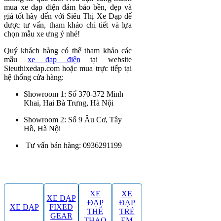
mua xe đạp điện đảm bảo bền, đẹp và
giá tốt hãy đến với Siêu Thị Xe Đạp để
được tư vấn, tham khảo chi tiết và lựa
chọn mẫu xe ưng ý nhé!
Quý khách hàng có thể tham khảo các
mẫu
xe đạp điện
tại website
Sieuthixedap.com hoặc mua trực tiếp tại
hệ thống cửa hàng:
Showroom 1: Số 370-372 Minh
Khai, Hai Bà Trưng, Hà Nội
Showroom 2: Số 9 Âu Cơ, Tây
Hồ, Hà Nội
Tư vấn bán hàng: 0936291199
XE
XE
XE ĐẠP
ĐẠP
ĐẠP
XE ĐẠP
FIXED
THỂ
TRẺ
GEAR
THAO
EM