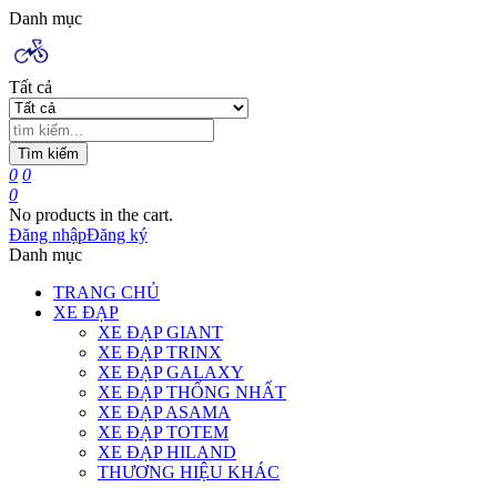
Danh mục
Tất cả
Tìm kiếm
0
0
0
No products in the cart.
Đăng nhập
Đăng ký
Danh mục
TRANG CHỦ
XE ĐẠP
XE ĐẠP GIANT
XE ĐẠP TRINX
XE ĐẠP GALAXY
XE ĐẠP THỐNG NHẤT
XE ĐẠP ASAMA
XE ĐẠP TOTEM
XE ĐẠP HILAND
THƯƠNG HIỆU KHÁC