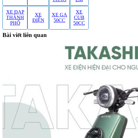
XE ĐẠP
XE
XE
XE GA
THÀNH
CUB
ĐIỆN
50CC
PHỐ
50CC
Bài viết liên quan