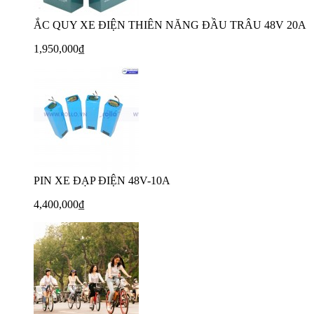
ẮC QUY XE ĐIỆN THIÊN NĂNG ĐẦU TRÂU 48V 20A
1,950,000₫
PIN XE ĐẠP ĐIỆN 48V-10A
4,400,000₫