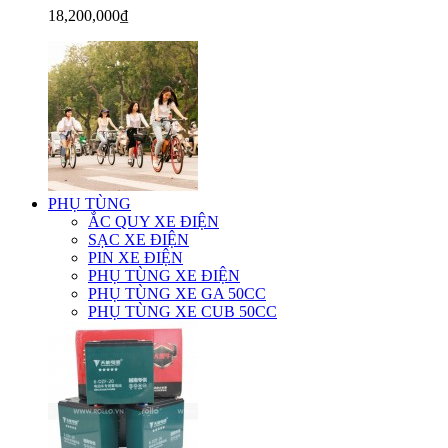
18,200,000₫
PHỤ TÙNG
ẮC QUY XE ĐIỆN
SẠC XE ĐIỆN
PIN XE ĐIỆN
PHỤ TÙNG XE ĐIỆN
PHỤ TÙNG XE GA 50CC
PHỤ TÙNG XE CUB 50CC