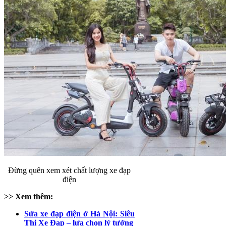
Đừng quên xem xét chất lượng xe đạp
điện
>> Xem thêm:
Sửa xe đạp điện ở Hà Nội: Siêu
Thị Xe Đạp – lựa chọn lý tưởng