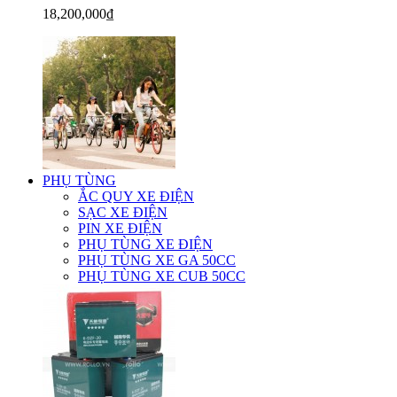
18,200,000₫
PHỤ TÙNG
ẮC QUY XE ĐIỆN
SẠC XE ĐIỆN
PIN XE ĐIỆN
PHỤ TÙNG XE ĐIỆN
PHỤ TÙNG XE GA 50CC
PHỤ TÙNG XE CUB 50CC