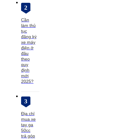
2
Cần
làm thủ
tục
đăng ký
xe máy
điện ở
đâu
theo
quy
định
mới
2025?
3
Địa chỉ
mua xe
tay ga
50cc
trả góp