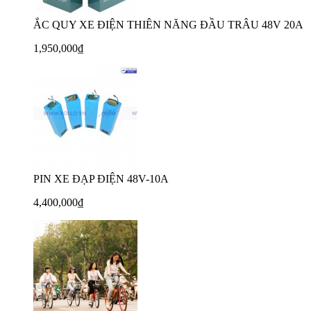
ẮC QUY XE ĐIỆN THIÊN NĂNG ĐẦU TRÂU 48V 20A
1,950,000₫
PIN XE ĐẠP ĐIỆN 48V-10A
4,400,000₫