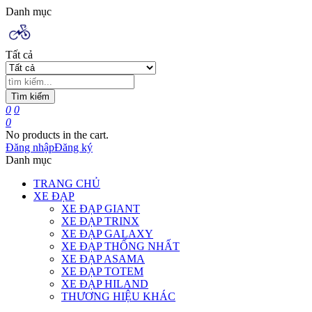
Danh mục
Tất cả
Tìm kiếm
0
0
0
No products in the cart.
Đăng nhập
Đăng ký
Danh mục
TRANG CHỦ
XE ĐẠP
XE ĐẠP GIANT
XE ĐẠP TRINX
XE ĐẠP GALAXY
XE ĐẠP THỐNG NHẤT
XE ĐẠP ASAMA
XE ĐẠP TOTEM
XE ĐẠP HILAND
THƯƠNG HIỆU KHÁC