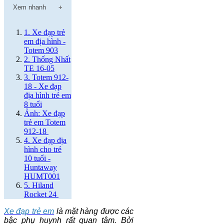
Xem nhanh
1. Xe đạp trẻ
em địa hình -
Totem 903
2. Thống Nhất
TE 16-05
3. Totem 912-
18 - Xe đạp
địa hình trẻ em
8 tuổi
Ảnh: Xe đạp
trẻ em Totem
912-18
4. Xe đạp địa
hình cho trẻ
10 tuổi -
Huntaway
HUMT001
5. Hiland
Rocket 24
Xe đạp trẻ em
là mặt hàng được các
bậc phụ huynh rất quan tâm. Bởi