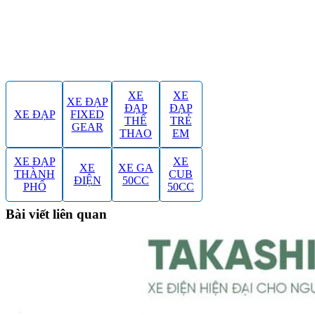
XE
XE
XE ĐẠP
ĐẠP
ĐẠP
XE ĐẠP
FIXED
THỂ
TRẺ
GEAR
THAO
EM
XE ĐẠP
XE
XE
XE GA
THÀNH
CUB
ĐIỆN
50CC
PHỐ
50CC
Bài viết liên quan