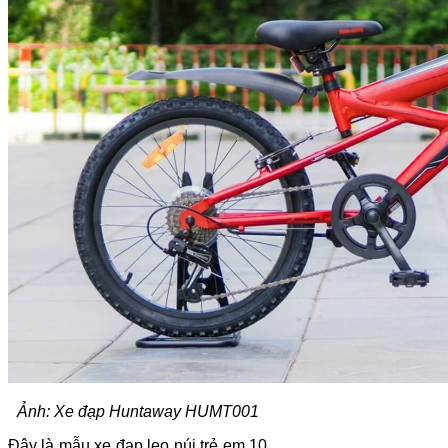
Ảnh: Xe đạp Huntaway HUMT001
Đây là mẫu xe đạp leo núi trẻ em 10