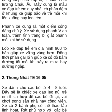
lượng Châu Âu. Đây cũng là mẫu
xe đạp trẻ em duy nhất có phần đệm
ở khung xe giúp bảo vệ trẻ mỗi khi
lên xuống hay leo trèo.
Phanh xe cũng là một điểm cộng
đáng chú ý. Xe sử dụng phanh V an
toàn, tránh tình trạng bị giật phanh
mỗi khi bé sử dụng.
Lốp xe đạp trẻ em địa hình 903 to
bản giúp xe vững vàng hơn. Đồng
thời phần gai lớn giúp xe có độ bám
đường tốt mỗi khi xảy ra mưa hay
đường ngập.
2. Thống Nhất TE 16-05
Xe dành cho các bé từ 4 - 8 tuổi.
Đây sẽ là chiếc xe đạp leo núi trẻ
em thích hợp để các bé đi lại, vui
chơi trong sân nhà hay công viên.
Xe có 2 bánh phụ có thể tháo lắp
linh hoạt. Rất phù hợp với các bé