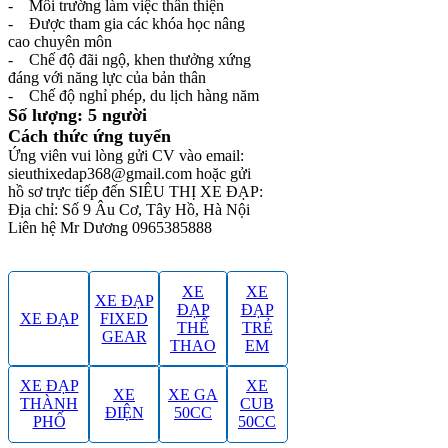
- Môi trường làm việc thân thiện
- Được tham gia các khóa học nâng
cao chuyên môn
- Chế độ đãi ngộ, khen thưởng xứng
đáng với năng lực của bản thân
- Chế độ nghỉ phép, du lịch hàng năm
Số lượng: 5 người
Cách thức ứng tuyển
Ứng viên vui lòng gửi CV vào email:
sieuthixedap368@gmail.com hoặc gửi
hồ sơ trực tiếp đến SIÊU THỊ XE ĐẠP:
Địa chỉ: Số 9 Âu Cơ, Tây Hồ, Hà Nội
Liên hệ Mr Dương 0965385888
XE
XE
XE ĐẠP
ĐẠP
ĐẠP
XE ĐẠP
FIXED
THỂ
TRẺ
GEAR
THAO
EM
XE ĐẠP
XE
XE
XE GA
THÀNH
CUB
ĐIỆN
50CC
PHỐ
50CC