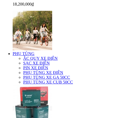
18,200,000₫
PHỤ TÙNG
ẮC QUY XE ĐIỆN
SẠC XE ĐIỆN
PIN XE ĐIỆN
PHỤ TÙNG XE ĐIỆN
PHỤ TÙNG XE GA 50CC
PHỤ TÙNG XE CUB 50CC