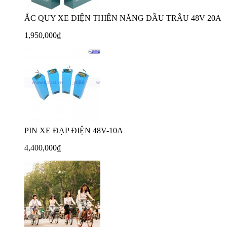
ẮC QUY XE ĐIỆN THIÊN NĂNG ĐẦU TRÂU 48V 20A
1,950,000₫
PIN XE ĐẠP ĐIỆN 48V-10A
4,400,000₫