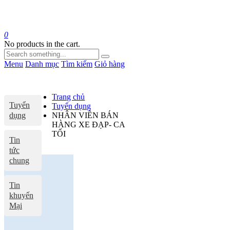
0
No products in the cart.
Menu
Danh mục
Tìm kiếm
Giỏ hàng
Trang chủ
Tuyển
Tuyển dụng
dụng
NHÂN VIÊN BÁN
HÀNG XE ĐẠP- CA
TỐI
Tin
tức
chung
Tin
khuyến
Mại