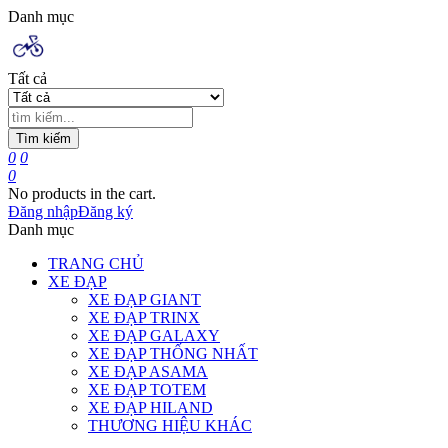
Danh mục
Tất cả
Tìm kiếm
0
0
0
No products in the cart.
Đăng nhập
Đăng ký
Danh mục
TRANG CHỦ
XE ĐẠP
XE ĐẠP GIANT
XE ĐẠP TRINX
XE ĐẠP GALAXY
XE ĐẠP THỐNG NHẤT
XE ĐẠP ASAMA
XE ĐẠP TOTEM
XE ĐẠP HILAND
THƯƠNG HIỆU KHÁC