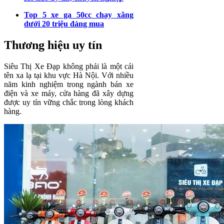
Top 5 xe ga 50cc chạy xăng
dưới 20 triệu đáng mua
Thương hiệu uy tín
Siêu Thị Xe Đạp không phải là một cái
tên xa lạ tại khu vực Hà Nội. Với nhiều
năm kinh nghiệm trong ngành bán xe
điện và xe máy, cửa hàng đã xây dựng
được uy tín vững chắc trong lòng khách
hàng.