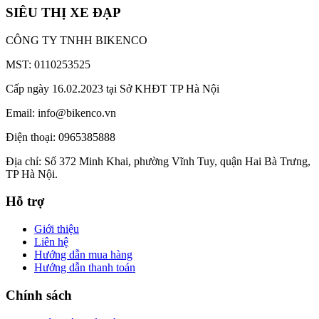
SIÊU THỊ XE ĐẠP
CÔNG TY TNHH BIKENCO
MST: 0110253525
Cấp ngày 16.02.2023 tại Sở KHĐT TP Hà Nội
Email: info@bikenco.vn
Điện thoại: 0965385888
Địa chỉ: Số 372 Minh Khai, phường Vĩnh Tuy, quận Hai Bà Trưng,
TP Hà Nội.
Hỗ trợ
Giới thiệu
Liên hệ
Hướng dẫn mua hàng
Hướng dẫn thanh toán
Chính sách