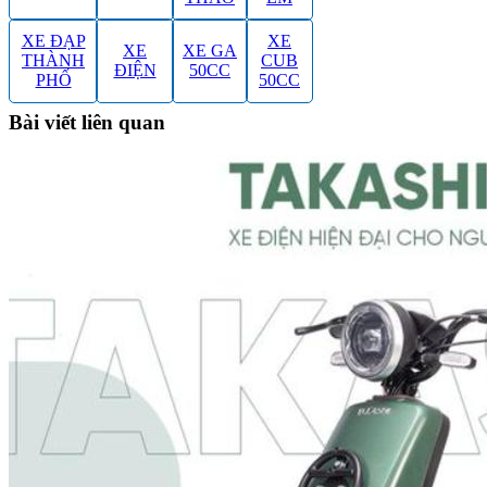
XE ĐẠP
XE
XE
XE GA
THÀNH
CUB
ĐIỆN
50CC
PHỐ
50CC
Bài viết liên quan