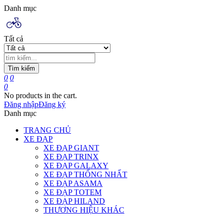
Danh mục
Tất cả
Tìm kiếm
0
0
0
No products in the cart.
Đăng nhập
Đăng ký
Danh mục
TRANG CHỦ
XE ĐẠP
XE ĐẠP GIANT
XE ĐẠP TRINX
XE ĐẠP GALAXY
XE ĐẠP THỐNG NHẤT
XE ĐẠP ASAMA
XE ĐẠP TOTEM
XE ĐẠP HILAND
THƯƠNG HIỆU KHÁC