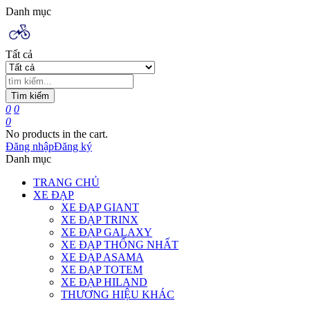
Danh mục
Tất cả
Tìm kiếm
0
0
0
No products in the cart.
Đăng nhập
Đăng ký
Danh mục
TRANG CHỦ
XE ĐẠP
XE ĐẠP GIANT
XE ĐẠP TRINX
XE ĐẠP GALAXY
XE ĐẠP THỐNG NHẤT
XE ĐẠP ASAMA
XE ĐẠP TOTEM
XE ĐẠP HILAND
THƯƠNG HIỆU KHÁC