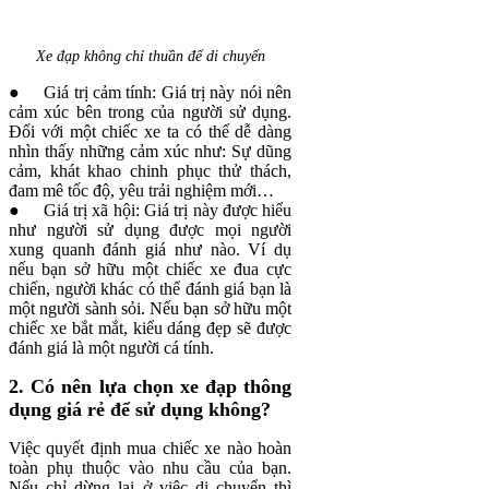
Xe đạp không chỉ thuần để di chuyển
● Giá trị cảm tính: Giá trị này nói nên
cảm xúc bên trong của người sử dụng.
Đối với một chiếc xe ta có thể dễ dàng
nhìn thấy những cảm xúc như: Sự dũng
cảm, khát khao chinh phục thử thách,
đam mê tốc độ, yêu trải nghiệm mới…
● Giá trị xã hội: Giá trị này được hiểu
như người sử dụng được mọi người
xung quanh đánh giá như nào. Ví dụ
nếu bạn sở hữu một chiếc xe đua cực
chiến, người khác có thể đánh giá bạn là
một người sành sỏi. Nếu bạn sở hữu một
chiếc xe bắt mắt, kiểu dáng đẹp sẽ được
đánh giá là một người cá tính.
2. Có nên lựa chọn xe đạp thông
dụng giá rẻ để sử dụng không?
Việc quyết định mua chiếc xe nào hoàn
toàn phụ thuộc vào nhu cầu của bạn.
Nếu chỉ dừng lại ở việc di chuyển thì