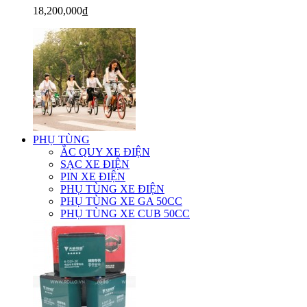
18,200,000₫
PHỤ TÙNG
ẮC QUY XE ĐIỆN
SẠC XE ĐIỆN
PIN XE ĐIỆN
PHỤ TÙNG XE ĐIỆN
PHỤ TÙNG XE GA 50CC
PHỤ TÙNG XE CUB 50CC