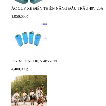
ẮC QUY XE ĐIỆN THIÊN NĂNG ĐẦU TRÂU 48V 20A
1,950,000₫
PIN XE ĐẠP ĐIỆN 48V-10A
4,400,000₫