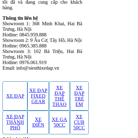
tôi đã và đang cung cấp cho khách
hàng.
Thông tin liên hệ
Showroom 1: 368 Minh Khai, Hai Bà
Trưng, Hà Nội
Hotline: 0845.959.888
Showroom 2: 9 Âu Cơ, Tây Hồ, Hà Nội
Hotline: 0965.385.888
Showroom 3: 102 Bà Triệu, Hai Bà
Trưng, Hà Nội
Hotline: 0976.061.919
Email: info@sieuthixedap.vn
XE
XE
XE ĐẠP
ĐẠP
ĐẠP
XE ĐẠP
FIXED
THỂ
TRẺ
GEAR
THAO
EM
XE ĐẠP
XE
XE
XE GA
THÀNH
CUB
ĐIỆN
50CC
PHỐ
50CC