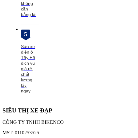
không
cần
bằng lái
5
Sửa xe
điện ở
Tây Hồ
dịch vụ
giá rẻ,
chất
lượng,
lấy
ngay
SIÊU THỊ XE ĐẠP
CÔNG TY TNHH BIKENCO
MST: 0110253525