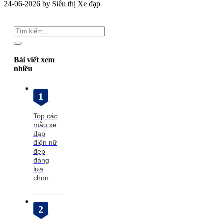
24-06-2026 by Siêu thị Xe đạp
Bài viết xem
nhiều
1
Top các
mẫu xe
đạp
điện nữ
đẹp
đáng
lựa
chọn
2