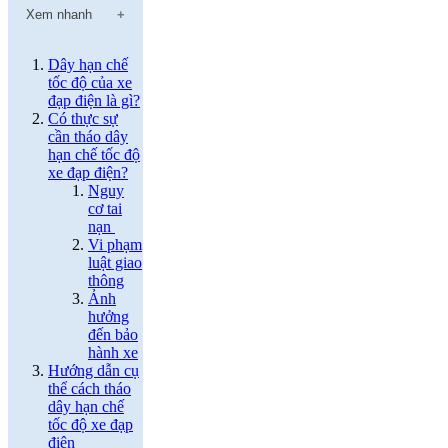
Xem nhanh
Dây hạn chế
tốc độ của xe
đạp điện là gì?
Có thực sự
cần tháo dây
hạn chế tốc độ
xe đạp điện?
Nguy
cơ tai
nạn
Vi phạm
luật giao
thông
Ảnh
hưởng
đến bảo
hành xe
Hướng dẫn cụ
thể cách tháo
dây hạn chế
tốc độ xe đạp
điện