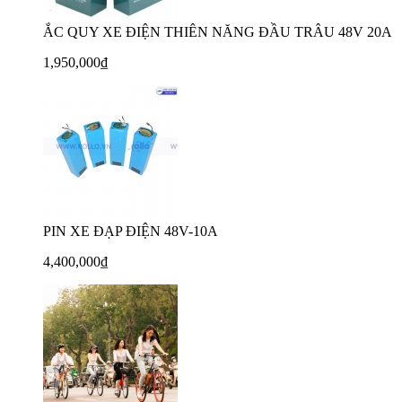
ẮC QUY XE ĐIỆN THIÊN NĂNG ĐẦU TRÂU 48V 20A
1,950,000₫
PIN XE ĐẠP ĐIỆN 48V-10A
4,400,000₫