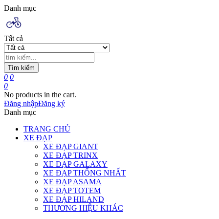
Danh mục
Tất cả
Tìm kiếm
0
0
0
No products in the cart.
Đăng nhập
Đăng ký
Danh mục
TRANG CHỦ
XE ĐẠP
XE ĐẠP GIANT
XE ĐẠP TRINX
XE ĐẠP GALAXY
XE ĐẠP THỐNG NHẤT
XE ĐẠP ASAMA
XE ĐẠP TOTEM
XE ĐẠP HILAND
THƯƠNG HIỆU KHÁC