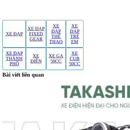
XE
XE
XE ĐẠP
ĐẠP
ĐẠP
XE ĐẠP
FIXED
THỂ
TRẺ
GEAR
THAO
EM
XE ĐẠP
XE
XE
XE GA
THÀNH
CUB
ĐIỆN
50CC
PHỐ
50CC
Bài viết liên quan