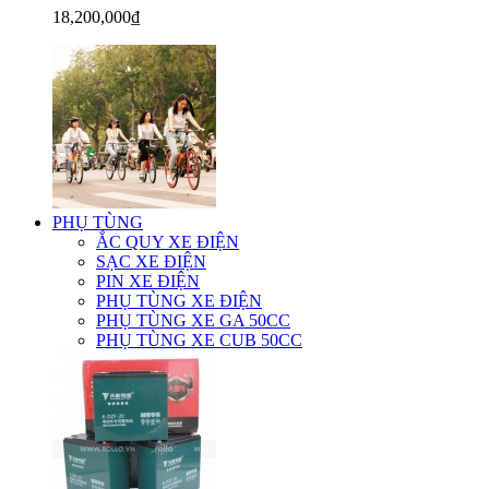
18,200,000₫
PHỤ TÙNG
ẮC QUY XE ĐIỆN
SẠC XE ĐIỆN
PIN XE ĐIỆN
PHỤ TÙNG XE ĐIỆN
PHỤ TÙNG XE GA 50CC
PHỤ TÙNG XE CUB 50CC