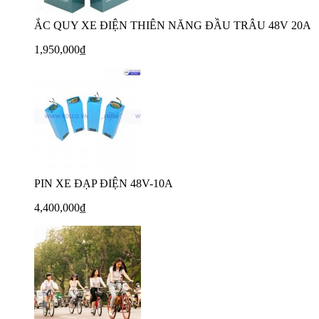
ẮC QUY XE ĐIỆN THIÊN NĂNG ĐẦU TRÂU 48V 20A
1,950,000₫
PIN XE ĐẠP ĐIỆN 48V-10A
4,400,000₫