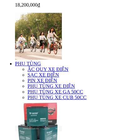
18,200,000₫
PHỤ TÙNG
ẮC QUY XE ĐIỆN
SẠC XE ĐIỆN
PIN XE ĐIỆN
PHỤ TÙNG XE ĐIỆN
PHỤ TÙNG XE GA 50CC
PHỤ TÙNG XE CUB 50CC