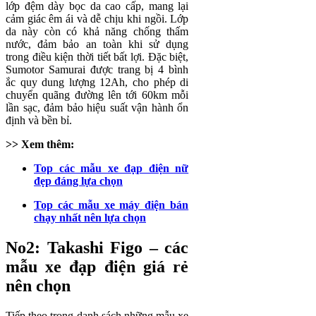
lớp đệm dày bọc da cao cấp, mang lại
cảm giác êm ái và dễ chịu khi ngồi. Lớp
da này còn có khả năng chống thấm
nước, đảm bảo an toàn khi sử dụng
trong điều kiện thời tiết bất lợi. Đặc biệt,
Sumotor Samurai được trang bị 4 bình
ắc quy dung lượng 12Ah, cho phép di
chuyển quãng đường lên tới 60km mỗi
lần sạc, đảm bảo hiệu suất vận hành ổn
định và bền bỉ.
>> Xem thêm:
Top các mẫu xe đạp điện nữ
đẹp đáng lựa chọn
Top các mẫu xe máy điện bán
chạy nhất nên lựa chọn
No2: Takashi Figo – các
mẫu xe đạp điện giá rẻ
nên chọn
Tiếp theo trong danh sách những mẫu xe