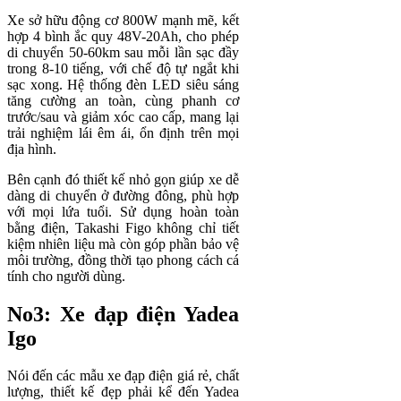
Xe sở hữu động cơ 800W mạnh mẽ, kết
hợp 4 bình ắc quy 48V-20Ah, cho phép
di chuyển 50-60km sau mỗi lần sạc đầy
trong 8-10 tiếng, với chế độ tự ngắt khi
sạc xong. Hệ thống đèn LED siêu sáng
tăng cường an toàn, cùng phanh cơ
trước/sau và giảm xóc cao cấp, mang lại
trải nghiệm lái êm ái, ổn định trên mọi
địa hình.
Bên cạnh đó thiết kế nhỏ gọn giúp xe dễ
dàng di chuyển ở đường đông, phù hợp
với mọi lứa tuổi. Sử dụng hoàn toàn
bằng điện, Takashi Figo không chỉ tiết
kiệm nhiên liệu mà còn góp phần bảo vệ
môi trường, đồng thời tạo phong cách cá
tính cho người dùng.
No3: Xe đạp điện Yadea
Igo
Nói đến các mẫu xe đạp điện giá rẻ, chất
lượng, thiết kế đẹp phải kể đến Yadea