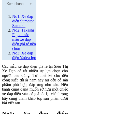
Xem nhanh
No1: Xe đạp
điện Sumotor
Samurai
No2: Takashi
Figo – các
mẫu xe đạp
điện giá rẻ nên
chọn
No3: Xe đạp
điện Yadea Igo
Các mẫu xe đạp điện giá rẻ tại Siêu Thị
Xe Đạp có rất nhiều sự lựa chọn cho
người tiêu dùng. Từ thiết kế cho đến
công suất, dù là nam hay nữ đều có sản
phẩm phù hợp, đáp ứng nhu cầu. Nếu
banh cũng đang muốn sở hữu một chiếc
xe đạp điện vừa có giá tốt lại chất lượng
hãy cùng tham khảo top sản phẩm dưới
bài viết sau.
No1: Xe đạp điện