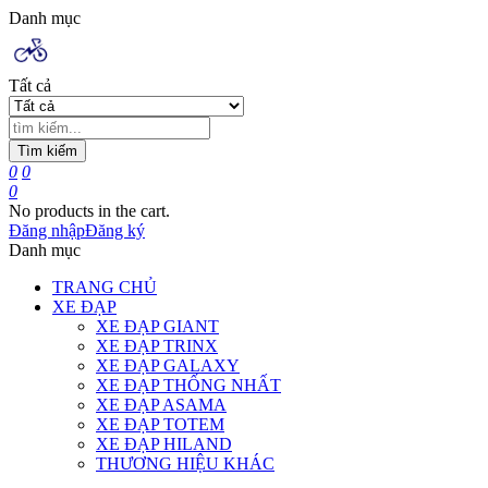
Danh mục
Tất cả
Tìm kiếm
0
0
0
No products in the cart.
Đăng nhập
Đăng ký
Danh mục
TRANG CHỦ
XE ĐẠP
XE ĐẠP GIANT
XE ĐẠP TRINX
XE ĐẠP GALAXY
XE ĐẠP THỐNG NHẤT
XE ĐẠP ASAMA
XE ĐẠP TOTEM
XE ĐẠP HILAND
THƯƠNG HIỆU KHÁC