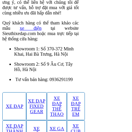
ưng ý, có thể liên hệ với chúng tôi để
được tư vấn, hỗ trợ đặt mua với giá tốt
cùng nhiều ưu đãi hấp dẫn nhé!
Quý khách hàng có thể tham khảo các
mẫu
xe điện
tại website
Sieuthixedap.com hoặc mua trực tiếp tại
hệ thống cửa hàng:
Showroom 1: Số 370-372 Minh
Khai, Hai Bà Trưng, Hà Nội
Showroom 2: Số 9 Âu Cơ, Tây
Hồ, Hà Nội
Tư vấn bán hàng: 0936291199
XE
XE
XE ĐẠP
ĐẠP
ĐẠP
XE ĐẠP
FIXED
THỂ
TRẺ
GEAR
THAO
EM
XE ĐẠP
XE
XE
XE GA
THÀNH
CUB